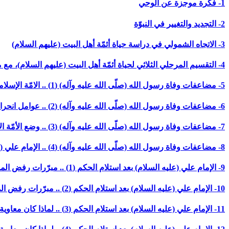
1- فكرة موجزة عن الوحي
2- التجديد والتغيير في النبوّة
3- الاتجاه الشمولي في دراسة حياة أئمّة أهل البيت (عليهم السلام)
4- التقسيم المرحلي الثلاثي لحياة أئمّة أهل البيت (عليهم السلام)، مع مقدّمة حول عناصر التجربة الإسلاميّة وعوامل انحرافها
5- مضاعفات وفاة رسول الله (صلّى الله عليه وآله) (1) .. الامّة الإسلاميّة .. طاقة حراريّة أم وعي مستنير؟! (بدون تاريخ)
6- مضاعفات وفاة رسول الله (صلّى الله عليه وآله) (2) .. عوامل انحراف التجربة الإسلاميّة ودور الأئمّة (عليهم السلام) في مواجهته (بدون تاريخ)
7- مضاعفات وفاة رسول الله (صلّى الله عليه وآله) (3) .. وضع الأمّة الإسلاميّة وموانع تزعّم الإمام علي (عليه السلام) (بدون تاريخ)
8- مضاعفات وفاة رسول الله (صلّى الله عليه وآله) (4) .. الإمام علي (عليه السلام) بين تصحيح الانحراف وتحصين الامّة (بدون تاريخ)
9- الإمام علي (عليه السلام) بعد استلام الحكم (1) .. مبرّرات رفض المساومات وأنصاف الحلول (1)
10- الإمام علي (عليه السلام) بعد استلام الحكم (2) .. مبرّرات رفض المساومات وأنصاف الحلول (2)
11- الإمام علي (عليه السلام) بعد استلام الحكم (3) .. لماذا كان معاوية أقدر على الاستمرار بخطّه (1)؟! (آخر محرّم/ 1388 ه-)