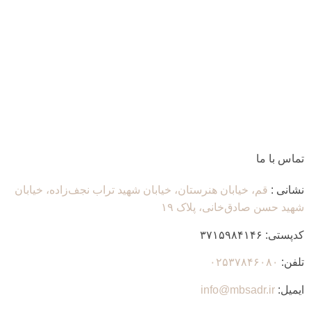
تماس با ما
نشانی :
قم، خیابان هنرستان، خیابان شهید تراب نجف‌زاده، خیابان
شهید حسن صادق‌خانی، پلاک ١٩
کدپستی:
٣٧١۵٩٨۴١۴۶
تلفن:
۰۲۵۳۷۸۴۶۰۸۰
ایمیل:
info@mbsadr.ir