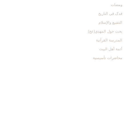
ومضات
فدک فی التاریخ
التشیع والإسلام
بحث حول المهدي(عج)
المدرسة القرآنیة
أئمة أهل البیت
محاضرات تأسیسیة