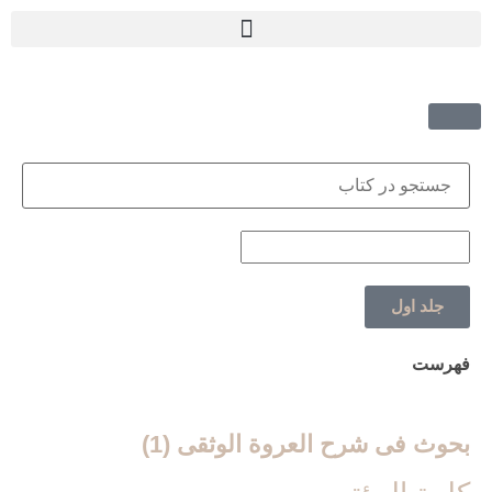
جلد اول
فهرست
بحوث فی شرح العروة الوثقی (1)