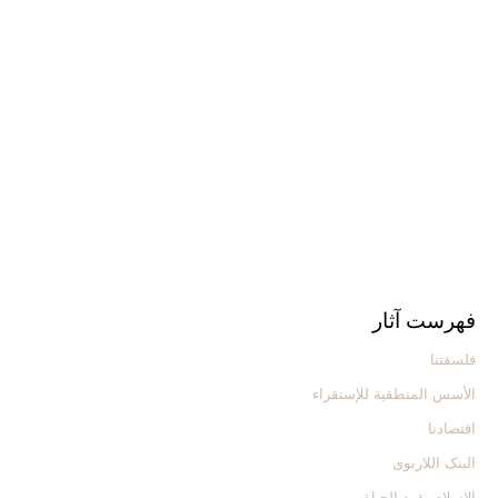
فهرست آثار
فلسفتنا
الأسس المنطقیة للإستقراء
اقتصادنا
البنک اللاربوی
الإسلام یقود الحیاة