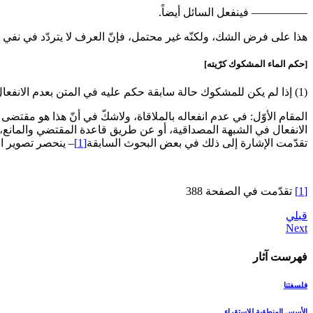
————— فينفعل السائل أيضاً.
هذا على فرض الشك، ولكنّه غير محتمل، فإنّ العرف لا يتردّد في نفي ع
[حكم الماء المشكوك كرّيته‏]
(1) إذا لم يكن للمشكوك حالة سابقة حكم عليه في المتن بعدم الانفعال، وبعدم كونه مطهّراً على النحو الثابت للكرّ من المطهّرية. وكلّ من هذين الحكمين بحاجةٍ إلى بحث، فهنا مقامان:
المقام الأوّل: في عدم انفعاله بالملاقاة، ولاشكّ في أنّ هذا هو مقتض
الانفعال في الشبهة المصداقية، أو عن طريق قاعدة المقتضي والمانع، أو
تقدّمت الإشارة إلى ذلك في بعض البحوث السابقة
[1]
– ينحصر تصوير ا
[1]
تقدّمت في الصفحة 388
قبلي
فهرست آثار
فلسفتنا
الأسس المنطقیة للإستقراء