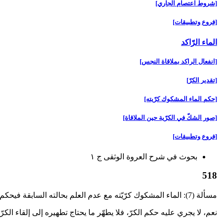
[شروط اعتصام الجاري‏]
[فروع وتطبيقات‏]
الماء الرّاكد
[انفعال الراكد بملاقاة النجس‏]
[تقدير الكرّ]
[حكم الماء المشكوك كرّيته‏]
[صور الشكّ في الكرّية حين الملاقاة]
[فروع وتطبيقات‏]
بحوث في شرح العروة الوثقى ج ۱
518
مسألة (7): الماء المشكوك كرّيّته مع عدم العلم بحالته السابقة في‏حكم القليل على الأحوط (1)، وإن كان الأقوى عدم تنجّسه بالملاقاة.
نعم، لا يجري عليه حكم الكرّ، فلا يطهّر ما يحتاج تطهيره إلى إلقاء ال