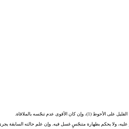
كرّ عليه، ولا يحكم بطهارة متنجّسٍ غسل فيه. وإن علم حالته السابقة يجر