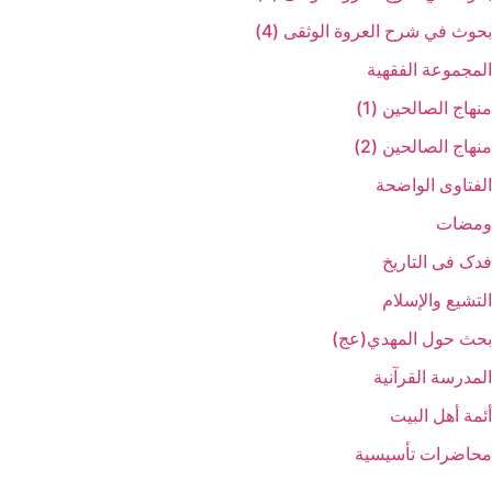
بحوث في شرح العروة الوثقی (4)
المجموعة الفقهیة
منهاج الصالحین (1)
منهاج الصالحین (2)
الفتاوی الواضحة
ومضات
فدک فی التاریخ
التشیع والإسلام
بحث حول المهدي(عج)
المدرسة القرآنیة
أئمة أهل البیت
محاضرات تأسیسیة