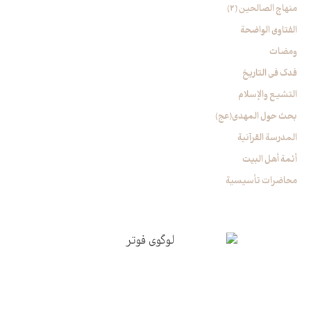
منهاج الصالحین (2)
الفتاوی الواضحة
ومضات
فدک فی التاریخ
التشیع والإسلام
بحث حول المهدي(عج)
المدرسة القرآنیة
أئمة أهل البیت
محاضرات تأسیسیة