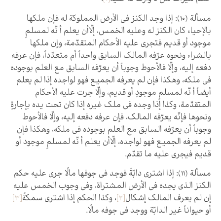
مسألة (10): إذا وجد الكنز في الأرض المملوكة له فإن ملكها
بالإحياء كان الكنز له وعليه الخمس، إلّاأن يعلم أ نّه لمسلمٍ
موجود أو قديم فتجري عليه الأحكام المتقدّمة، وإن ملكها
بالشراء ونحوه عرّفه المالك السابق واحداً أم متعدّداً، فإن عرفه
دفعه إليه، وإلّا فالأحوط وجوباً أن يعرّفه السابق مع العلم بوجوده
في ملكه، وهكذا فإن لم يعرفه الجميع فهو لواجده إذا لم يعلم
أيضاً أ نّه لمسلمٍ موجودٍ أو قديم، وإلّا جرت عليه الأحكام
المتقدّمة، وكذا إذا وجده في ملك غيره إذا كان تحت يده بإجارةٍ
ونحوها فإنّه يعرّفه المالك، فإن عرفه دفعه إليه، وإلّا فالأحوط
وجوباً أن يعرّفه السابق مع العلم بوجوده في ملكه، وهكذا فإن
لم يعرفه الجميع فهو لواجده، إلّاأن يعلم أ نّه لمسلمٍ موجود أو
قديم فيجري عليه ما تقدّم.
مسألة (11): إذا اشترى دابّةً فوجد في جوفها مالًا جرى عليه حكم
الكنز الذي يجده في الأرض المشتراة، وفي وجوب الخمس عليه
إن لم يعرف المالك إشكال‏
[2]
، وكذا الحكم إذا اشترى سمكةً
[3]
أو حيواناً غير الدابّة ووجد في جوفه مالًا.