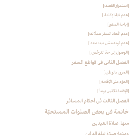
[استمرار القصد:]
[عدم نيّة الإقامة:]
[إباحة السفر:]
[عدم اتّخاذ السفر عملًا له:]
[عدم كونه ممّن بيته معه:]
[الوصول إلى حدّ الترخّص:]
الفصل الثاني في قواطع السفر
[المرور بالوطن:]
[العزم على الإقامة:]
[الإقامة ثلاثين يوماً:]
الفصل الثالث في أحكام المسافر
خاتمة في بعض الصلوات المستحبّة
منها: صلاة العيدين‏
ومنها: صلاة ليلة الدفن‏