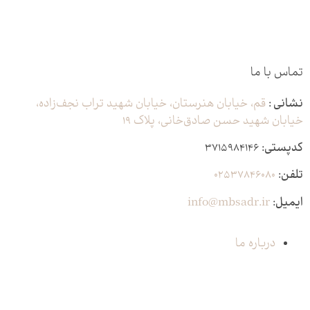
تماس با ما
نشانی :
قم، خیابان هنرستان، خیابان شهید تراب نجف‌زاده،
خیابان شهید حسن صادق‌خانی، پلاک ١٩
کدپستی:
٣٧١۵٩٨۴١۴۶
تلفن:
۰۲۵۳۷۸۴۶۰۸۰
ایمیل:
info@mbsadr.ir
درباره ما