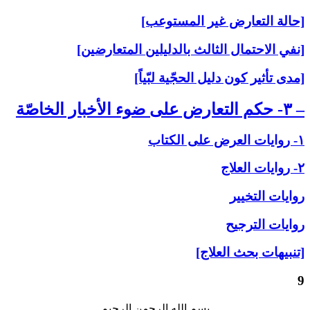
[حالة التعارض غير المستوعب]
[نفي الاحتمال الثالث بالدليلين المتعارضين]
[مدى تأثير كون دليل الحجّية لبّياً]
– ۳- حكم التعارض على‏ ضوء الأخبار الخاصّة
۱- روايات العرض على‏ الكتاب
۲- روايات العلاج‏
روايات التخيير
روايات الترجيح
[تنبيهات بحث العلاج]
9
بسم الله الرحمن الرحیم