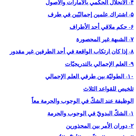
۴- الانحلال الحكمي بالأمارات والاصول
۵- اشتراك علمين إجماليّين في طرف
۶- حكم ملاقي أحد الأطراف
۷- الشبهة غير المحصورة
۸- إذا كان ارتكاب الواقعة في أحد الطرفين غير مقدور
۹- العلم الإجمالي بالتدريجيّات
۱۰- الطوليّة بين طرفي العلم الإجمالي
تلخيص للقواعد الثلاث
الوظيفة عند الشكّ في ‏الوجوب والحرمة معاً
۱- الشكّ البدويّ في الوجوب والحرمة
۲- دوران الأمر بين المحذورين