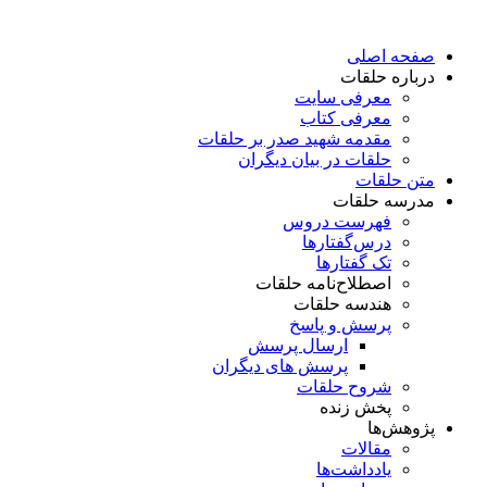
پرش
به
صفحه اصلی
محتوا
درباره حلقات
معرفی سایت
معرفی کتاب
مقدمه شهید صدر بر حلقات
حلقات در بیان دیگران
متن حلقات
مدرسه حلقات
فهرست دروس
درس‌گفتار‌ها
تک گفتارها
اصطلاح‌نامه حلقات
هندسه حلقات
پرسش و پاسخ
ارسال پرسش
پرسش های دیگران
شروح حلقات
پخش زنده
پژوهش‌ها
مقالات
یادداشت‌ها