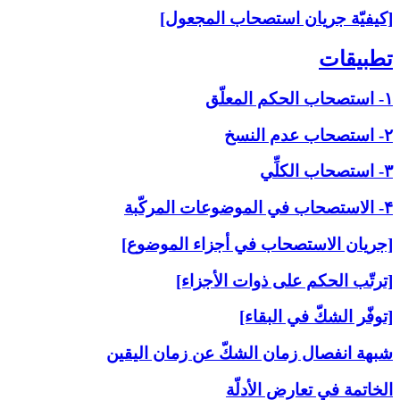
[كيفيّة جريان استصحاب المجعول]
تطبيقات‏
۱- استصحاب الحكم المعلّق
۲- استصحاب عدم النسخ
۳- استصحاب الكلِّي
۴- الاستصحاب في الموضوعات المركّبة
[جريان الاستصحاب في أجزاء الموضوع]
[ترتّب الحكم على ذوات الأجزاء]
[توفّر الشكّ في البقاء]
شبهة انفصال زمان الشكّ عن زمان اليقين
الخاتمة في تعارض الأدلّة