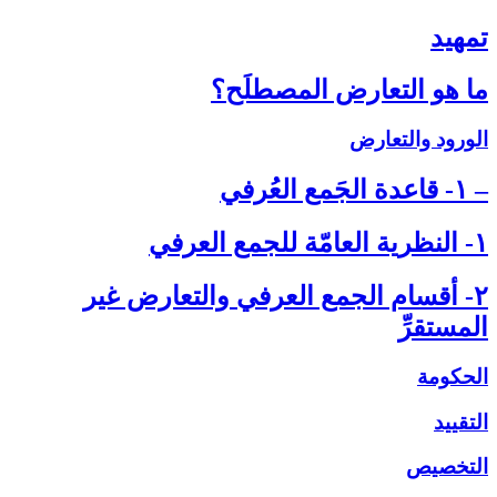
تمهيد
ما هو التعارض المصطلَح؟
الورود والتعارض
– ۱- قاعدة الجَمع العُرفي‏
۱- النظرية العامّة للجمع العرفي‏
۲- أقسام الجمع العرفي والتعارض غير
المستقرِّ
الحكومة
التقييد
التخصيص