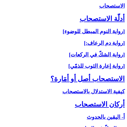
الاستصحاب‏
أدلّة الاستصحاب‏
[رواية النوم المبطل للوضوء]
[رواية دم الرعاف:]
[رواية الشكّ في الركعات]
[رواية إعارة الثوب للذمّي]
الاستصحاب أصل أو أمَارة؟
كيفية الاستدلال بالاستصحاب
أركان الاستصحاب‏
أ- اليقين بالحدوث