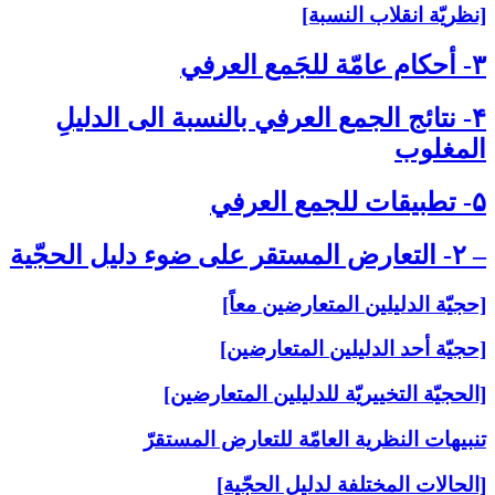
[نظريّة انقلاب النسبة]
۳- أحكام عامّة للجَمع العرفي‏
۴- نتائج الجمع العرفي بالنسبة الى‏ الدليلِ
المغلوب‏
۵- تطبيقات للجمع العرفي‏
– ۲- التعارض المستقر على‏ ضوء دليل الحجّية
[حجيّة الدليلين المتعارضين معاً]
[حجيّة أحد الدليلين المتعارضين]
[الحجيّة التخييريّة للدليلين المتعارضين]
تنبيهات النظرية العامّة للتعارض المستقرّ
[الحالات المختلفة لدليل الحجّية]