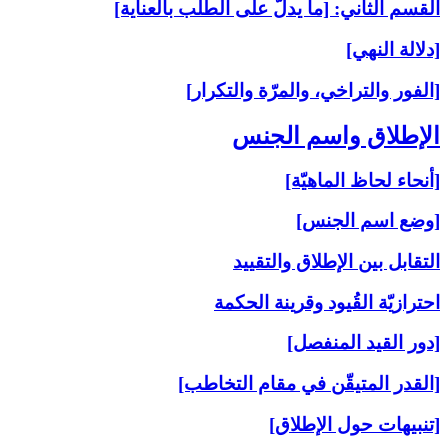
القسم الثاني: [ما يدلّ على الطلب بالعناية]
[دلالة النهي]
[الفور والتراخي، والمرّة والتكرار]
الإطلاق واسم الجنس‏
[أنحاء لحاظ الماهيّة]
[وضع اسم الجنس]
التقابل بين الإطلاق والتقييد
احترازيّة القُيود وقرينة الحكمة
[دور القيد المنفصل]
[القدر المتيقّن في مقام التخاطب]
[تنبيهات حول الإطلاق]