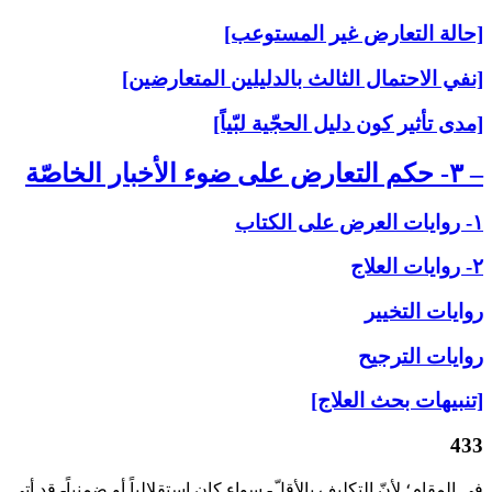
[حالة التعارض غير المستوعب]
[نفي الاحتمال الثالث بالدليلين المتعارضين]
[مدى تأثير كون دليل الحجّية لبّياً]
– ۳- حكم التعارض على‏ ضوء الأخبار الخاصّة
۱- روايات العرض على‏ الكتاب
۲- روايات العلاج‏
روايات التخيير
روايات الترجيح
[تنبيهات بحث العلاج]
433
في المقام؛ لأنّ التكليف بالأقلّ- سواء كان استقلالياً أو ضمنياً- قد أتى‏