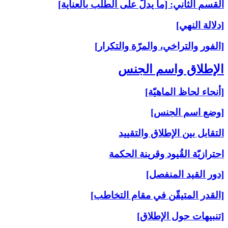
القسم الثاني: [ما يدلّ على الطلب بالعناية]
[دلالة النهي]
[الفور والتراخي، والمرّة والتكرار]
الإطلاق واسم الجنس‏
[أنحاء لحاظ الماهيّة]
[وضع اسم الجنس]
التقابل بين الإطلاق والتقييد
احترازيّة القُيود وقرينة الحكمة
[دور القيد المنفصل]
[القدر المتيقّن في مقام التخاطب]
[تنبيهات حول الإطلاق]