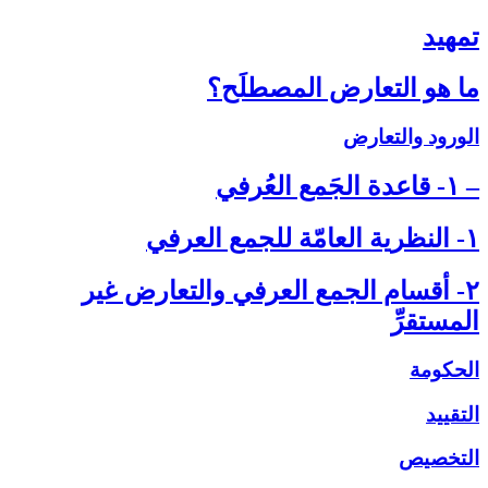
تمهيد
ما هو التعارض المصطلَح؟
الورود والتعارض
– ۱- قاعدة الجَمع العُرفي‏
۱- النظرية العامّة للجمع العرفي‏
۲- أقسام الجمع العرفي والتعارض غير
المستقرِّ
الحكومة
التقييد
التخصيص