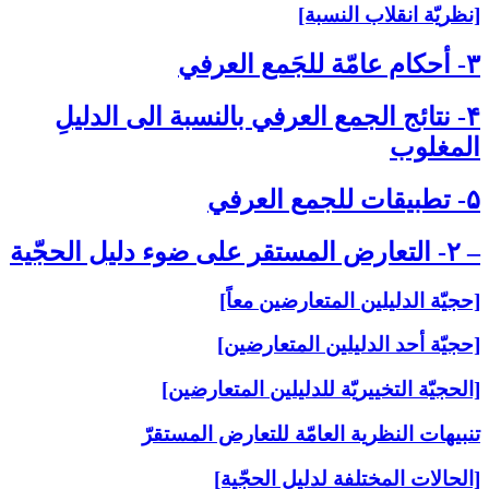
[نظريّة انقلاب النسبة]
۳- أحكام عامّة للجَمع العرفي‏
۴- نتائج الجمع العرفي بالنسبة الى‏ الدليلِ
المغلوب‏
۵- تطبيقات للجمع العرفي‏
– ۲- التعارض المستقر على‏ ضوء دليل الحجّية
[حجيّة الدليلين المتعارضين معاً]
[حجيّة أحد الدليلين المتعارضين]
[الحجيّة التخييريّة للدليلين المتعارضين]
تنبيهات النظرية العامّة للتعارض المستقرّ
[الحالات المختلفة لدليل الحجّية]