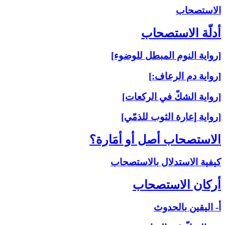
الاستصحاب‏
أدلّة الاستصحاب‏
[رواية النوم المبطل للوضوء]
[رواية دم الرعاف:]
[رواية الشكّ في الركعات]
[رواية إعارة الثوب للذمّي]
الاستصحاب أصل أو أمَارة؟
كيفية الاستدلال بالاستصحاب
أركان الاستصحاب‏
أ- اليقين بالحدوث