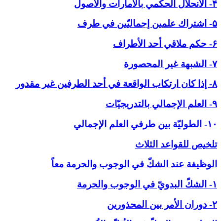
۴- الانحلال الحكمي بالأمارات والاصول
۵- اشتراك علمين إجماليّين في طرف
۶- حكم ملاقي أحد الأطراف
۷- الشبهة غير المحصورة
۸- إذا كان ارتكاب الواقعة في أحد الطرفين غير مقدور
۹- العلم الإجمالي بالتدريجيّات
۱۰- الطوليّة بين طرفي العلم الإجمالي
تلخيص للقواعد الثلاث
الوظيفة عند الشكّ في ‏الوجوب والحرمة معاً
۱- الشكّ البدويّ في الوجوب والحرمة
۲- دوران الأمر بين المحذورين