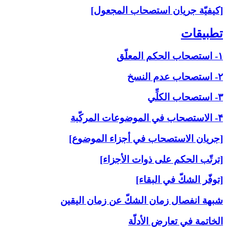
[كيفيّة جريان استصحاب المجعول]
تطبيقات‏
۱- استصحاب الحكم المعلّق
۲- استصحاب عدم النسخ
۳- استصحاب الكلِّي
۴- الاستصحاب في الموضوعات المركّبة
[جريان الاستصحاب في أجزاء الموضوع]
[ترتّب الحكم على ذوات الأجزاء]
[توفّر الشكّ في البقاء]
شبهة انفصال زمان الشكّ عن زمان اليقين
الخاتمة في تعارض الأدلّة