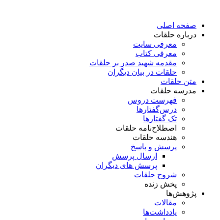
پرش
به
صفحه اصلی
محتوا
درباره حلقات
معرفی سایت
معرفی کتاب
مقدمه شهید صدر بر حلقات
حلقات در بیان دیگران
متن حلقات
مدرسه حلقات
فهرست دروس
درس‌گفتار‌ها
تک گفتارها
اصطلاح‌نامه حلقات
هندسه حلقات
پرسش و پاسخ
ارسال پرسش
پرسش های دیگران
شروح حلقات
پخش زنده
پژوهش‌ها
مقالات
یادداشت‌ها