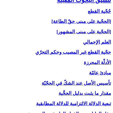
حُجّية القطع
[الحجّية على مبنى حقّ الطاعة]
[الحجّية على مبنى المشهور]
العلم الإجمالي
حجّية القطع غير المصيب وحكم التجرّي
الأدلّة المحرزة
مبادئ عامّة
تأسيس الأصل عند الشكّ في الحجّيّة
مقدار ما يثبت بدليل الحجِّية
تبعية الدلالة الالتزامية للدلالة المطابقية