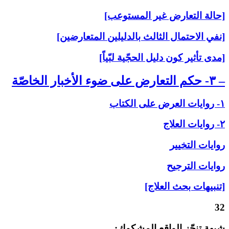
[حالة التعارض غير المستوعب]
[نفي الاحتمال الثالث بالدليلين المتعارضين]
[مدى تأثير كون دليل الحجّية لبّياً]
– ۳- حكم التعارض على‏ ضوء الأخبار الخاصّة
۱- روايات العرض على‏ الكتاب
۲- روايات العلاج‏
روايات التخيير
روايات الترجيح
[تنبيهات بحث العلاج]
32
شبهة تنجّز الواقع المشكوك: