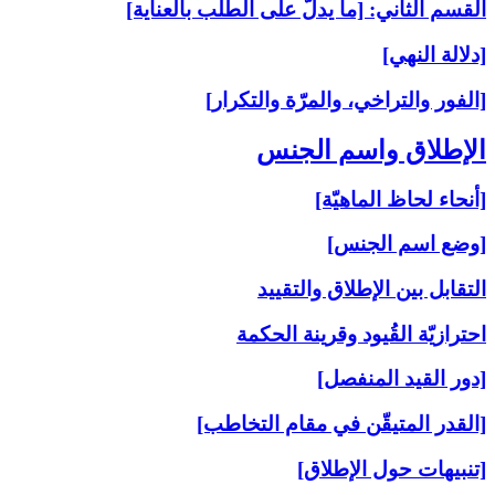
القسم الثاني: [ما يدلّ على الطلب بالعناية]
[دلالة النهي]
[الفور والتراخي، والمرّة والتكرار]
الإطلاق واسم الجنس‏
[أنحاء لحاظ الماهيّة]
[وضع اسم الجنس]
التقابل بين الإطلاق والتقييد
احترازيّة القُيود وقرينة الحكمة
[دور القيد المنفصل]
[القدر المتيقّن في مقام التخاطب]
[تنبيهات حول الإطلاق]