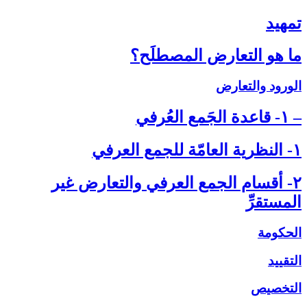
تمهيد
ما هو التعارض المصطلَح؟
الورود والتعارض
– ۱- قاعدة الجَمع العُرفي‏
۱- النظرية العامّة للجمع العرفي‏
۲- أقسام الجمع العرفي والتعارض غير
المستقرِّ
الحكومة
التقييد
التخصيص