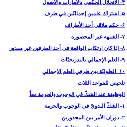
۴- الانحلال الحكمي بالأمارات والاصول
۵- اشتراك علمين إجماليّين في طرف
۶- حكم ملاقي أحد الأطراف
۷- الشبهة غير المحصورة
۸- إذا كان ارتكاب الواقعة في أحد الطرفين غير مقدور
۹- العلم الإجمالي بالتدريجيّات
۱۰- الطوليّة بين طرفي العلم الإجمالي
تلخيص للقواعد الثلاث
الوظيفة عند الشكّ في ‏الوجوب والحرمة معاً
۱- الشكّ البدويّ في الوجوب والحرمة
۲- دوران الأمر بين المحذورين