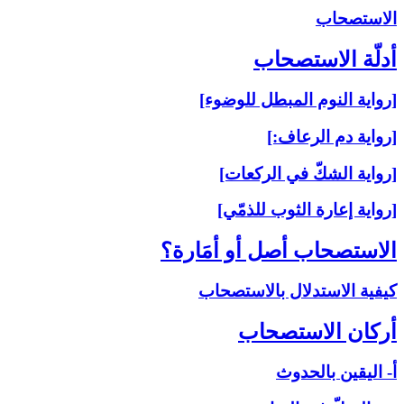
الاستصحاب‏
أدلّة الاستصحاب‏
[رواية النوم المبطل للوضوء]
[رواية دم الرعاف:]
[رواية الشكّ في الركعات]
[رواية إعارة الثوب للذمّي]
الاستصحاب أصل أو أمَارة؟
كيفية الاستدلال بالاستصحاب
أركان الاستصحاب‏
أ- اليقين بالحدوث