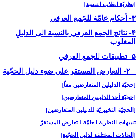
[نظريّة انقلاب النسبة]
۳- أحكام عامّة للجَمع العرفي‏
۴- نتائج الجمع العرفي بالنسبة الى‏ الدليلِ
المغلوب‏
۵- تطبيقات للجمع العرفي‏
– ۲- التعارض المستقر على‏ ضوء دليل الحجّية
[حجيّة الدليلين المتعارضين معاً]
[حجيّة أحد الدليلين المتعارضين]
[الحجيّة التخييريّة للدليلين المتعارضين]
تنبيهات النظرية العامّة للتعارض المستقرّ
[الحالات المختلفة لدليل الحجّية]