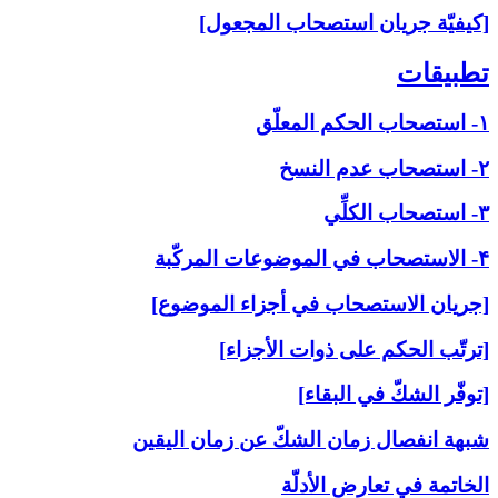
[كيفيّة جريان استصحاب المجعول]
تطبيقات‏
۱- استصحاب الحكم المعلّق
۲- استصحاب عدم النسخ
۳- استصحاب الكلِّي
۴- الاستصحاب في الموضوعات المركّبة
[جريان الاستصحاب في أجزاء الموضوع]
[ترتّب الحكم على ذوات الأجزاء]
[توفّر الشكّ في البقاء]
شبهة انفصال زمان الشكّ عن زمان اليقين
الخاتمة في تعارض الأدلّة