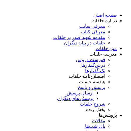
پرش
به
صفحه اصلی
محتوا
درباره حلقات
معرفی سایت
معرفی کتاب
مقدمه شهید صدر بر حلقات
حلقات در بیان دیگران
متن حلقات
مدرسه حلقات
فهرست دروس
درس‌گفتار‌ها
تک گفتارها
اصطلاح‌نامه حلقات
هندسه حلقات
پرسش و پاسخ
ارسال پرسش
پرسش های دیگران
شروح حلقات
پخش زنده
پژوهش‌ها
مقالات
یادداشت‌ها