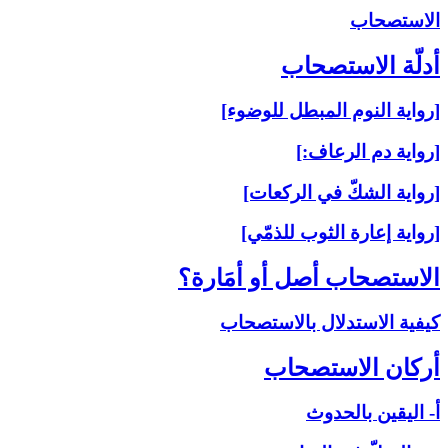
الاستصحاب‏
أدلّة الاستصحاب‏
[رواية النوم المبطل للوضوء]
[رواية دم الرعاف:]
[رواية الشكّ في الركعات]
[رواية إعارة الثوب للذمّي]
الاستصحاب أصل أو أمَارة؟
كيفية الاستدلال بالاستصحاب
أركان الاستصحاب‏
أ- اليقين بالحدوث