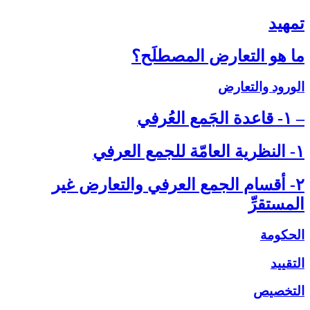
تمهيد
ما هو التعارض المصطلَح؟
الورود والتعارض
– ۱- قاعدة الجَمع العُرفي‏
۱- النظرية العامّة للجمع العرفي‏
۲- أقسام الجمع العرفي والتعارض غير
المستقرِّ
الحكومة
التقييد
التخصيص