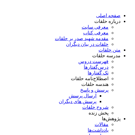
پرش
به
صفحه اصلی
محتوا
درباره حلقات
معرفی سایت
معرفی کتاب
مقدمه شهید صدر بر حلقات
حلقات در بیان دیگران
متن حلقات
مدرسه حلقات
فهرست دروس
درس‌گفتار‌ها
تک گفتارها
اصطلاح‌نامه حلقات
هندسه حلقات
پرسش و پاسخ
ارسال پرسش
پرسش های دیگران
شروح حلقات
پخش زنده
پژوهش‌ها
مقالات
یادداشت‌ها