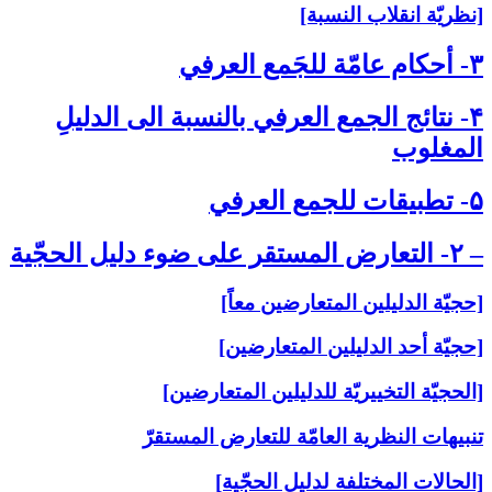
[نظريّة انقلاب النسبة]
۳- أحكام عامّة للجَمع العرفي‏
۴- نتائج الجمع العرفي بالنسبة الى‏ الدليلِ
المغلوب‏
۵- تطبيقات للجمع العرفي‏
– ۲- التعارض المستقر على‏ ضوء دليل الحجّية
[حجيّة الدليلين المتعارضين معاً]
[حجيّة أحد الدليلين المتعارضين]
[الحجيّة التخييريّة للدليلين المتعارضين]
تنبيهات النظرية العامّة للتعارض المستقرّ
[الحالات المختلفة لدليل الحجّية]