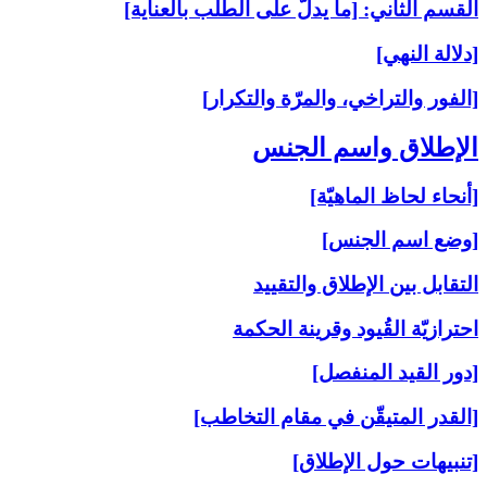
القسم الثاني: [ما يدلّ على الطلب بالعناية]
[دلالة النهي]
[الفور والتراخي، والمرّة والتكرار]
الإطلاق واسم الجنس‏
[أنحاء لحاظ الماهيّة]
[وضع اسم الجنس]
التقابل بين الإطلاق والتقييد
احترازيّة القُيود وقرينة الحكمة
[دور القيد المنفصل]
[القدر المتيقّن في مقام التخاطب]
[تنبيهات حول الإطلاق]