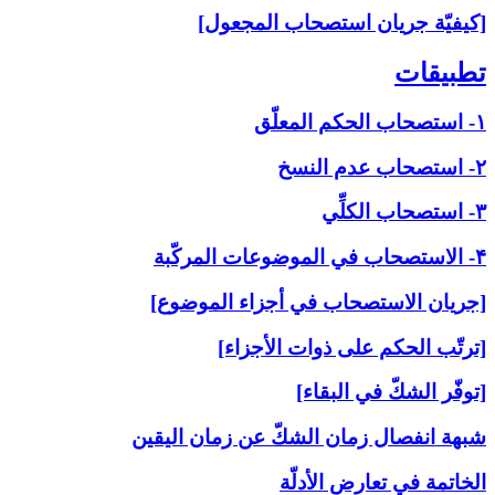
[كيفيّة جريان استصحاب المجعول]
تطبيقات‏
۱- استصحاب الحكم المعلّق
۲- استصحاب عدم النسخ
۳- استصحاب الكلِّي
۴- الاستصحاب في الموضوعات المركّبة
[جريان الاستصحاب في أجزاء الموضوع]
[ترتّب الحكم على ذوات الأجزاء]
[توفّر الشكّ في البقاء]
شبهة انفصال زمان الشكّ عن زمان اليقين
الخاتمة في تعارض الأدلّة