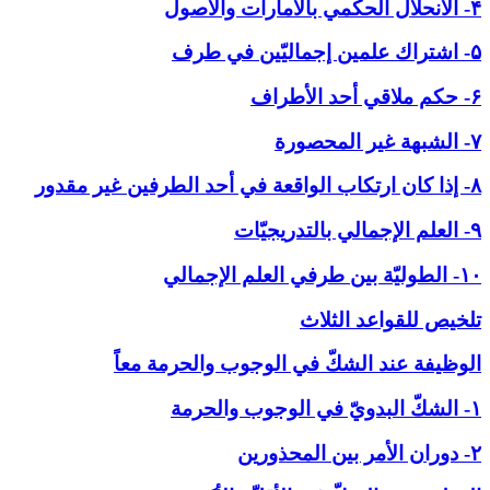
۴- الانحلال الحكمي بالأمارات والاصول
۵- اشتراك علمين إجماليّين في طرف
۶- حكم ملاقي أحد الأطراف
۷- الشبهة غير المحصورة
۸- إذا كان ارتكاب الواقعة في أحد الطرفين غير مقدور
۹- العلم الإجمالي بالتدريجيّات
۱۰- الطوليّة بين طرفي العلم الإجمالي
تلخيص للقواعد الثلاث
الوظيفة عند الشكّ في ‏الوجوب والحرمة معاً
۱- الشكّ البدويّ في الوجوب والحرمة
۲- دوران الأمر بين المحذورين