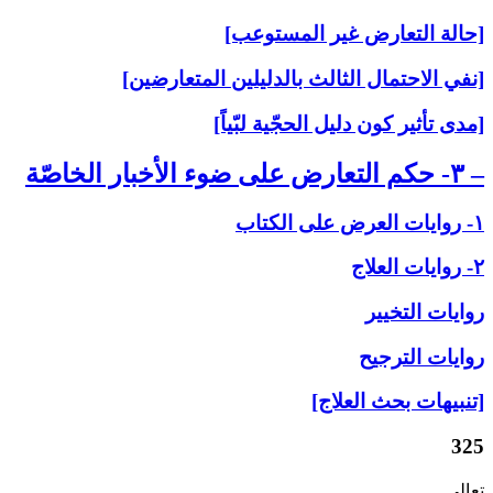
[حالة التعارض غير المستوعب]
[نفي الاحتمال الثالث بالدليلين المتعارضين]
[مدى تأثير كون دليل الحجّية لبّياً]
– ۳- حكم التعارض على‏ ضوء الأخبار الخاصّة
۱- روايات العرض على‏ الكتاب
۲- روايات العلاج‏
روايات التخيير
روايات الترجيح
[تنبيهات بحث العلاج]
325
تعالى.