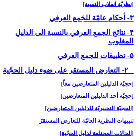
[نظريّة انقلاب النسبة]
۳- أحكام عامّة للجَمع العرفي‏
۴- نتائج الجمع العرفي بالنسبة الى‏ الدليلِ
المغلوب‏
۵- تطبيقات للجمع العرفي‏
– ۲- التعارض المستقر على‏ ضوء دليل الحجّية
[حجيّة الدليلين المتعارضين معاً]
[حجيّة أحد الدليلين المتعارضين]
[الحجيّة التخييريّة للدليلين المتعارضين]
تنبيهات النظرية العامّة للتعارض المستقرّ
[الحالات المختلفة لدليل الحجّية]