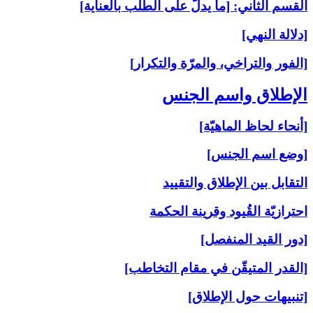
القسم الثاني: [ما يدلّ على الطلب بالعناية]
[دلالة النهي]
[الفور والتراخي، والمرّة والتكرار]
الإطلاق واسم الجنس‏
[أنحاء لحاظ الماهيّة]
[وضع اسم الجنس]
التقابل بين الإطلاق والتقييد
احترازيّة القُيود وقرينة الحكمة
[دور القيد المنفصل]
[القدر المتيقّن في مقام التخاطب]
[تنبيهات حول الإطلاق]