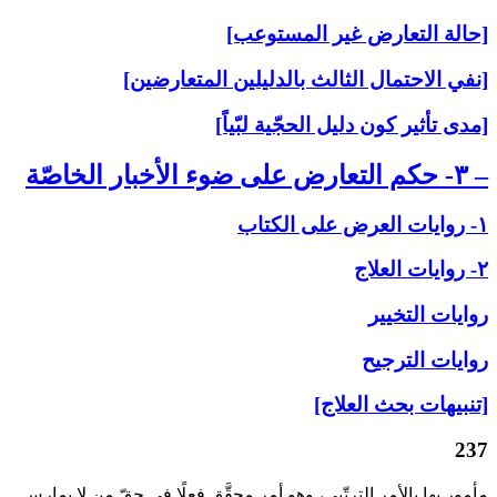
[حالة التعارض غير المستوعب]
[نفي الاحتمال الثالث بالدليلين المتعارضين]
[مدى تأثير كون دليل الحجّية لبّياً]
– ۳- حكم التعارض على‏ ضوء الأخبار الخاصّة
۱- روايات العرض على‏ الكتاب
۲- روايات العلاج‏
روايات التخيير
روايات الترجيح
[تنبيهات بحث العلاج]
237
مأمور بها بالأمر الترتّبي، وهو أمر محقَّق فعلًا في حقّ من لا يمارس