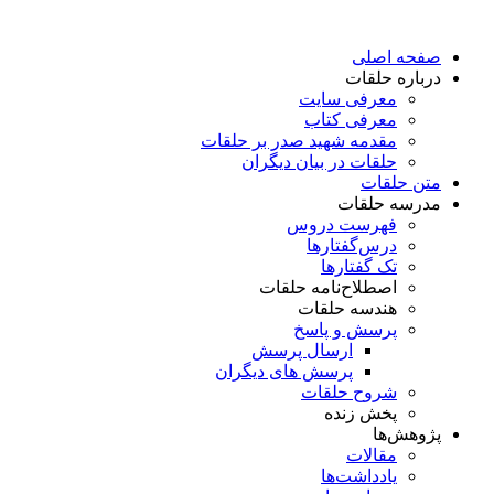
پرش
به
صفحه اصلی
محتوا
درباره حلقات
معرفی سایت
معرفی کتاب
مقدمه شهید صدر بر حلقات
حلقات در بیان دیگران
متن حلقات
مدرسه حلقات
فهرست دروس
درس‌گفتار‌ها
تک گفتارها
اصطلاح‌نامه حلقات
هندسه حلقات
پرسش و پاسخ
ارسال پرسش
پرسش های دیگران
شروح حلقات
پخش زنده
پژوهش‌ها
مقالات
یادداشت‌ها