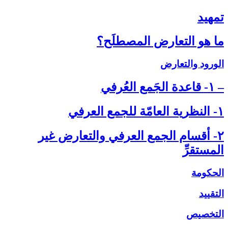
تمهيد
ما هو التعارض المصطلَح؟
الورود والتعارض
– ۱- قاعدة الجَمع العُرفي‏
۱- النظرية العامّة للجمع العرفي‏
۲- أقسام الجمع العرفي والتعارض غير
المستقرِّ
الحكومة
التقييد
التخصيص