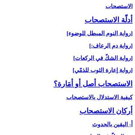
الاستصحاب‏
أدلّة الاستصحاب‏
[رواية النوم المبطل للوضوء]
[رواية دم الرعاف:]
[رواية الشكّ في الركعات]
[رواية إعارة الثوب للذمّي]
الاستصحاب أصل أو أمَارة؟
كيفية الاستدلال بالاستصحاب
أركان الاستصحاب‏
أ- اليقين بالحدوث