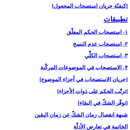
[كيفيّة جريان استصحاب المجعول]
تطبيقات‏
۱- استصحاب الحكم المعلّق
۲- استصحاب عدم النسخ
۳- استصحاب الكلِّي
۴- الاستصحاب في الموضوعات المركّبة
[جريان الاستصحاب في أجزاء الموضوع]
[ترتّب الحكم على ذوات الأجزاء]
[توفّر الشكّ في البقاء]
شبهة انفصال زمان الشكّ عن زمان اليقين
الخاتمة في تعارض الأدلّة