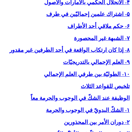
۴- الانحلال الحكمي بالأمارات والاصول
۵- اشتراك علمين إجماليّين في طرف
۶- حكم ملاقي أحد الأطراف
۷- الشبهة غير المحصورة
۸- إذا كان ارتكاب الواقعة في أحد الطرفين غير مقدور
۹- العلم الإجمالي بالتدريجيّات
۱۰- الطوليّة بين طرفي العلم الإجمالي
تلخيص للقواعد الثلاث
الوظيفة عند الشكّ في ‏الوجوب والحرمة معاً
۱- الشكّ البدويّ في الوجوب والحرمة
۲- دوران الأمر بين المحذورين