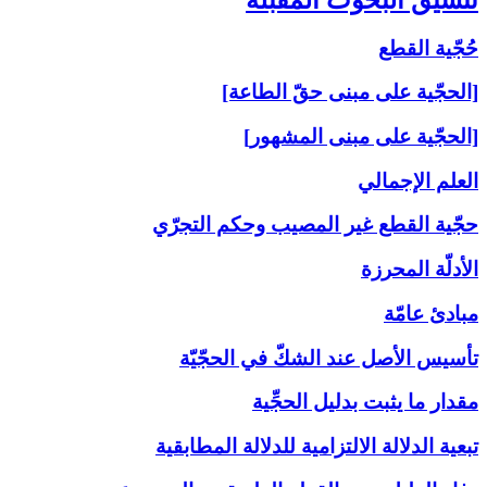
حُجّية القطع
[الحجّية على مبنى حقّ الطاعة]
[الحجّية على مبنى المشهور]
العلم الإجمالي
حجّية القطع غير المصيب وحكم التجرّي
الأدلّة المحرزة
مبادئ عامّة
تأسيس الأصل عند الشكّ في الحجّيّة
مقدار ما يثبت بدليل الحجِّية
تبعية الدلالة الالتزامية للدلالة المطابقية