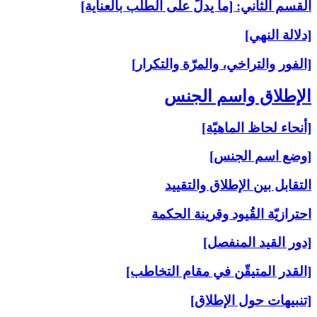
القسم الثاني: [ما يدلّ على الطلب بالعناية]
[دلالة النهي]
[الفور والتراخي، والمرّة والتكرار]
الإطلاق واسم الجنس‏
[أنحاء لحاظ الماهيّة]
[وضع اسم الجنس]
التقابل بين الإطلاق والتقييد
احترازيّة القُيود وقرينة الحكمة
[دور القيد المنفصل]
[القدر المتيقّن في مقام التخاطب]
[تنبيهات حول الإطلاق]