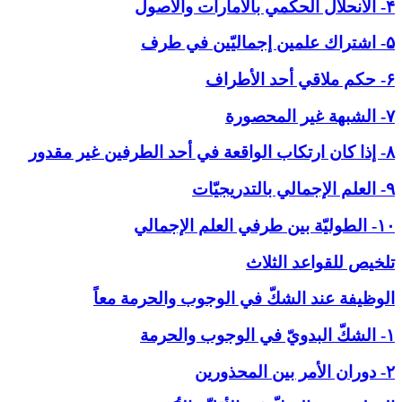
۴- الانحلال الحكمي بالأمارات والاصول
۵- اشتراك علمين إجماليّين في طرف
۶- حكم ملاقي أحد الأطراف
۷- الشبهة غير المحصورة
۸- إذا كان ارتكاب الواقعة في أحد الطرفين غير مقدور
۹- العلم الإجمالي بالتدريجيّات
۱۰- الطوليّة بين طرفي العلم الإجمالي
تلخيص للقواعد الثلاث
الوظيفة عند الشكّ في ‏الوجوب والحرمة معاً
۱- الشكّ البدويّ في الوجوب والحرمة
۲- دوران الأمر بين المحذورين