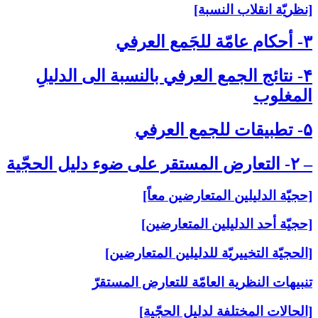
[نظريّة انقلاب النسبة]
۳- أحكام عامّة للجَمع العرفي‏
۴- نتائج الجمع العرفي بالنسبة الى‏ الدليلِ
المغلوب‏
۵- تطبيقات للجمع العرفي‏
– ۲- التعارض المستقر على‏ ضوء دليل الحجّية
[حجيّة الدليلين المتعارضين معاً]
[حجيّة أحد الدليلين المتعارضين]
[الحجيّة التخييريّة للدليلين المتعارضين]
تنبيهات النظرية العامّة للتعارض المستقرّ
[الحالات المختلفة لدليل الحجّية]