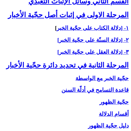
القسم الثاني ‏وسائل الإثبات التعبّدي‏
المرحلة الاولى ‏في إثبات أصل حجّية الأخبار
۱- [دلالة الكتاب على حجّية الخبر
]
۲- [دلالة السنّة على حجّية الخبر]
۳- [دلالة العقل على حجّية الخبر]
المرحلة الثانية في تحديد دائرة حجّية الأخبار
حجّية الخبر مع الواسطة
قاعدة التسامح في أدلّة السنن
حجّية الظهور
أقسام الدلالة
دليل حجّية الظهور