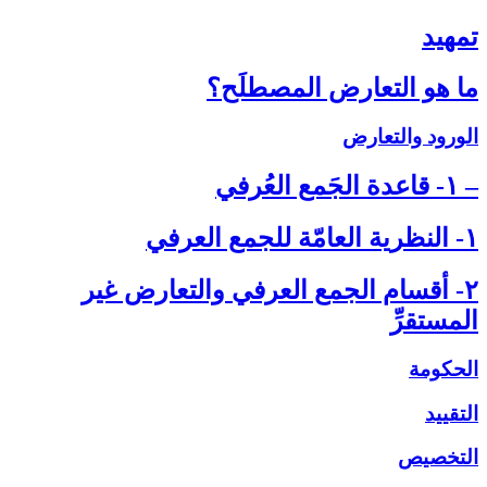
تمهيد
ما هو التعارض المصطلَح؟
الورود والتعارض
– ۱- قاعدة الجَمع العُرفي‏
۱- النظرية العامّة للجمع العرفي‏
۲- أقسام الجمع العرفي والتعارض غير
المستقرِّ
الحكومة
التقييد
التخصيص