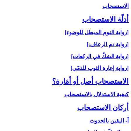
الاستصحاب‏
أدلّة الاستصحاب‏
[رواية النوم المبطل للوضوء]
[رواية دم الرعاف:]
[رواية الشكّ في الركعات]
[رواية إعارة الثوب للذمّي]
الاستصحاب أصل أو أمَارة؟
كيفية الاستدلال بالاستصحاب
أركان الاستصحاب‏
أ- اليقين بالحدوث