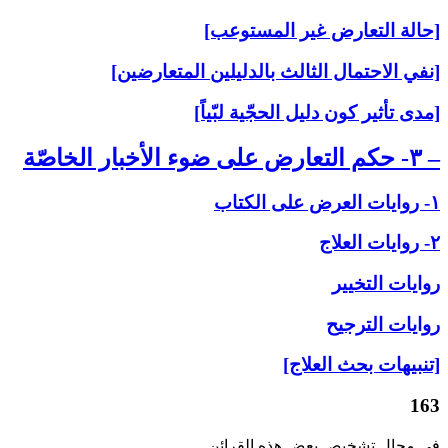
[حالة التعارض غير المستوعب]
[نفي الاحتمال الثالث بالدليلين المتعارضين]
[مدى تأثير كون دليل الحجّية لبّياً]
– ۳- حكم التعارض على‏ ضوء الأخبار الخاصّة
۱- روايات العرض على‏ الكتاب
۲- روايات العلاج‏
روايات التخيير
روايات الترجيح
[تنبيهات بحث العلاج]
163
في مجال تشخيص بعض هذه القرائن.