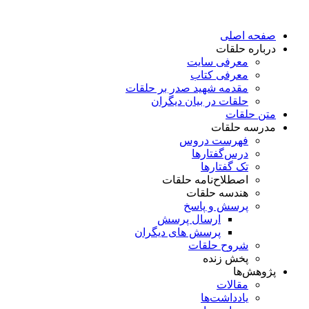
پرش
به
صفحه اصلی
محتوا
درباره حلقات
معرفی سایت
معرفی کتاب
مقدمه شهید صدر بر حلقات
حلقات در بیان دیگران
متن حلقات
مدرسه حلقات
فهرست دروس
درس‌گفتار‌ها
تک گفتارها
اصطلاح‌نامه حلقات
هندسه حلقات
پرسش و پاسخ
ارسال پرسش
پرسش های دیگران
شروح حلقات
پخش زنده
پژوهش‌ها
مقالات
یادداشت‌ها