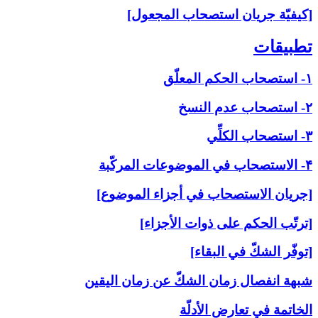
[كيفيّة جريان استصحاب المجعول]
تطبيقات‏
۱- استصحاب الحكم المعلّق
۲- استصحاب عدم النسخ
۳- استصحاب الكلِّي
۴- الاستصحاب في الموضوعات المركّبة
[جريان الاستصحاب في أجزاء الموضوع]
[ترتّب الحكم على ذوات الأجزاء]
[توفّر الشكّ في البقاء]
شبهة انفصال زمان الشكّ عن زمان اليقين
الخاتمة في تعارض الأدلّة