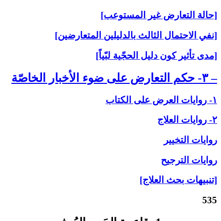
[حالة التعارض غير المستوعب]
[نفي الاحتمال الثالث بالدليلين المتعارضين]
[مدى تأثير كون دليل الحجّية لبّياً]
– ۳- حكم التعارض على‏ ضوء الأخبار الخاصّة
۱- روايات العرض على‏ الكتاب
۲- روايات العلاج‏
روايات التخيير
روايات الترجيح
[تنبيهات بحث العلاج]
535