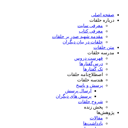
پرش
به
صفحه اصلی
محتوا
درباره حلقات
معرفی سایت
معرفی کتاب
مقدمه شهید صدر بر حلقات
حلقات در بیان دیگران
متن حلقات
مدرسه حلقات
فهرست دروس
درس‌گفتار‌ها
تک گفتارها
اصطلاح‌نامه حلقات
هندسه حلقات
پرسش و پاسخ
ارسال پرسش
پرسش های دیگران
شروح حلقات
پخش زنده
پژوهش‌ها
مقالات
یادداشت‌ها