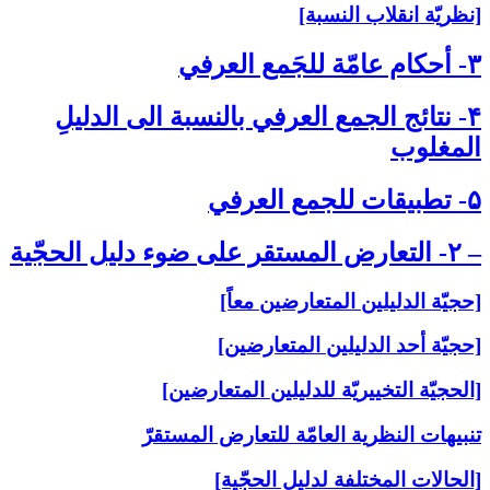
[نظريّة انقلاب النسبة]
۳- أحكام عامّة للجَمع العرفي‏
۴- نتائج الجمع العرفي بالنسبة الى‏ الدليلِ
المغلوب‏
۵- تطبيقات للجمع العرفي‏
– ۲- التعارض المستقر على‏ ضوء دليل الحجّية
[حجيّة الدليلين المتعارضين معاً]
[حجيّة أحد الدليلين المتعارضين]
[الحجيّة التخييريّة للدليلين المتعارضين]
تنبيهات النظرية العامّة للتعارض المستقرّ
[الحالات المختلفة لدليل الحجّية]