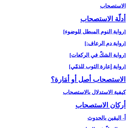
الاستصحاب‏
أدلّة الاستصحاب‏
[رواية النوم المبطل للوضوء]
[رواية دم الرعاف:]
[رواية الشكّ في الركعات]
[رواية إعارة الثوب للذمّي]
الاستصحاب أصل أو أمَارة؟
كيفية الاستدلال بالاستصحاب
أركان الاستصحاب‏
أ- اليقين بالحدوث