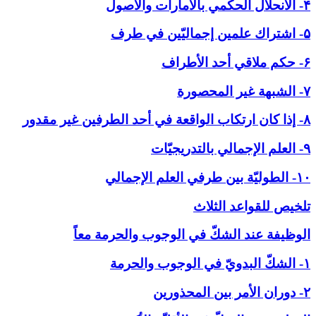
۴- الانحلال الحكمي بالأمارات والاصول
۵- اشتراك علمين إجماليّين في طرف
۶- حكم ملاقي أحد الأطراف
۷- الشبهة غير المحصورة
۸- إذا كان ارتكاب الواقعة في أحد الطرفين غير مقدور
۹- العلم الإجمالي بالتدريجيّات
۱۰- الطوليّة بين طرفي العلم الإجمالي
تلخيص للقواعد الثلاث
الوظيفة عند الشكّ في ‏الوجوب والحرمة معاً
۱- الشكّ البدويّ في الوجوب والحرمة
۲- دوران الأمر بين المحذورين