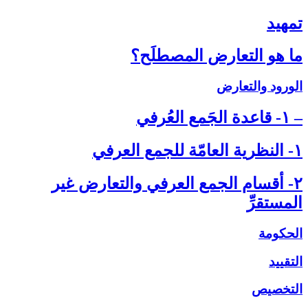
تمهيد
ما هو التعارض المصطلَح؟
الورود والتعارض
– ۱- قاعدة الجَمع العُرفي‏
۱- النظرية العامّة للجمع العرفي‏
۲- أقسام الجمع العرفي والتعارض غير
المستقرِّ
الحكومة
التقييد
التخصيص