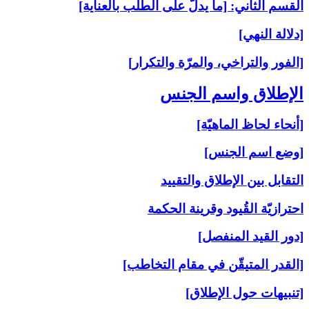
القسم الثاني: [ما يدلّ على الطلب بالعناية]
[دلالة النهي]
[الفور والتراخي، والمرّة والتكرار]
الإطلاق واسم الجنس‏
[أنحاء لحاظ الماهيّة]
[وضع اسم الجنس]
التقابل بين الإطلاق والتقييد
احترازيّة القُيود وقرينة الحكمة
[دور القيد المنفصل]
[القدر المتيقّن في مقام التخاطب]
[تنبيهات حول الإطلاق]