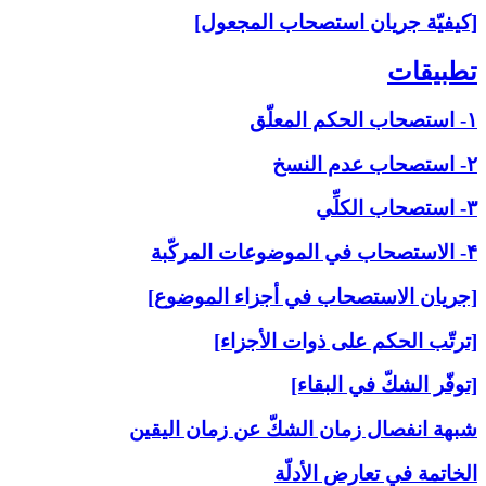
[كيفيّة جريان استصحاب المجعول]
تطبيقات‏
۱- استصحاب الحكم المعلّق
۲- استصحاب عدم النسخ
۳- استصحاب الكلِّي
۴- الاستصحاب في الموضوعات المركّبة
[جريان الاستصحاب في أجزاء الموضوع]
[ترتّب الحكم على ذوات الأجزاء]
[توفّر الشكّ في البقاء]
شبهة انفصال زمان الشكّ عن زمان اليقين
الخاتمة في تعارض الأدلّة