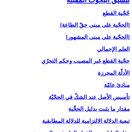
حُجّية القطع
[الحجّية على مبنى حقّ الطاعة]
[الحجّية على مبنى المشهور]
العلم الإجمالي
حجّية القطع غير المصيب وحكم التجرّي
الأدلّة المحرزة
مبادئ عامّة
تأسيس الأصل عند الشكّ في الحجّيّة
مقدار ما يثبت بدليل الحجِّية
تبعية الدلالة الالتزامية للدلالة المطابقية