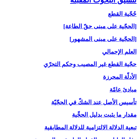
حُجّية القطع
[الحجّية على مبنى حقّ الطاعة]
[الحجّية على مبنى المشهور]
العلم الإجمالي
حجّية القطع غير المصيب وحكم التجرّي
الأدلّة المحرزة
مبادئ عامّة
تأسيس الأصل عند الشكّ في الحجّيّة
مقدار ما يثبت بدليل الحجِّية
تبعية الدلالة الالتزامية للدلالة المطابقية