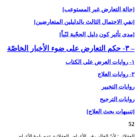
[حالة التعارض غير المستوعب]
[نفي الاحتمال الثالث بالدليلين المتعارضين]
[مدى تأثير كون دليل الحجّية لبّياً]
– ۳- حكم التعارض على‏ ضوء الأخبار الخاصّة
۱- روايات العرض على‏ الكتاب
۲- روايات العلاج‏
روايات التخيير
روايات الترجيح
[تنبيهات بحث العلاج]
52
العقلائي؛ لأنّ الغالب في الأغراض العقلائية عدم بلوغ الأغراض