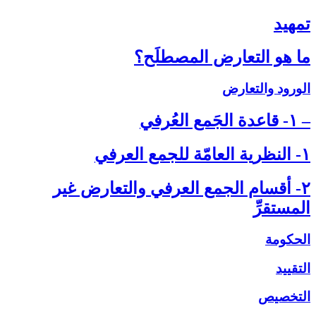
تمهيد
ما هو التعارض المصطلَح؟
الورود والتعارض
– ۱- قاعدة الجَمع العُرفي‏
۱- النظرية العامّة للجمع العرفي‏
۲- أقسام الجمع العرفي والتعارض غير
المستقرِّ
الحكومة
التقييد
التخصيص