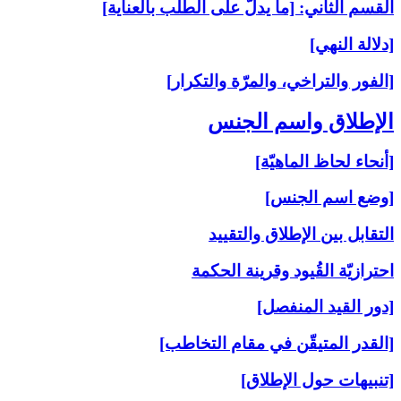
القسم الثاني: [ما يدلّ على الطلب بالعناية]
[دلالة النهي]
[الفور والتراخي، والمرّة والتكرار]
الإطلاق واسم الجنس‏
[أنحاء لحاظ الماهيّة]
[وضع اسم الجنس]
التقابل بين الإطلاق والتقييد
احترازيّة القُيود وقرينة الحكمة
[دور القيد المنفصل]
[القدر المتيقّن في مقام التخاطب]
[تنبيهات حول الإطلاق]