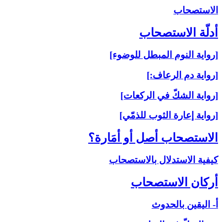
الاستصحاب‏
أدلّة الاستصحاب‏
[رواية النوم المبطل للوضوء]
[رواية دم الرعاف:]
[رواية الشكّ في الركعات]
[رواية إعارة الثوب للذمّي]
الاستصحاب أصل أو أمَارة؟
كيفية الاستدلال بالاستصحاب
أركان الاستصحاب‏
أ- اليقين بالحدوث