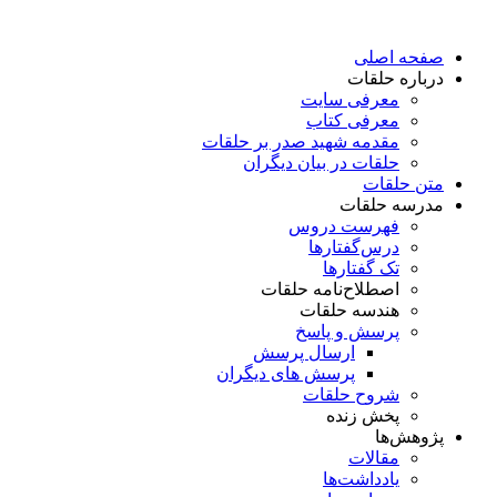
پرش
به
صفحه اصلی
محتوا
درباره حلقات
معرفی سایت
معرفی کتاب
مقدمه شهید صدر بر حلقات
حلقات در بیان دیگران
متن حلقات
مدرسه حلقات
فهرست دروس
درس‌گفتار‌ها
تک گفتارها
اصطلاح‌نامه حلقات
هندسه حلقات
پرسش و پاسخ
ارسال پرسش
پرسش های دیگران
شروح حلقات
پخش زنده
پژوهش‌ها
مقالات
یادداشت‌ها