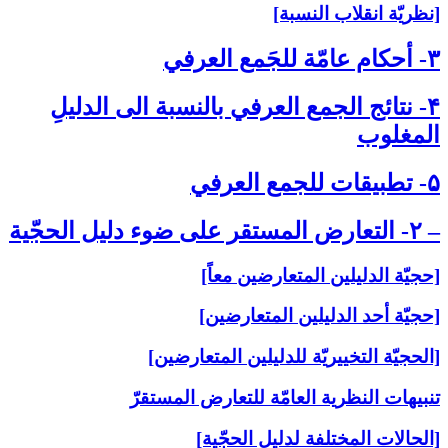
[نظريّة انقلاب النسبة]
۳- أحكام عامّة للجَمع العرفي‏
۴- نتائج الجمع العرفي بالنسبة الى‏ الدليلِ
المغلوب‏
۵- تطبيقات للجمع العرفي‏
– ۲- التعارض المستقر على‏ ضوء دليل الحجّية
[حجيّة الدليلين المتعارضين معاً]
[حجيّة أحد الدليلين المتعارضين]
[الحجيّة التخييريّة للدليلين المتعارضين]
تنبيهات النظرية العامّة للتعارض المستقرّ
[الحالات المختلفة لدليل الحجّية]