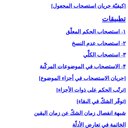
[كيفيّة جريان استصحاب المجعول]
تطبيقات‏
۱- استصحاب الحكم المعلّق
۲- استصحاب عدم النسخ
۳- استصحاب الكلِّي
۴- الاستصحاب في الموضوعات المركّبة
[جريان الاستصحاب في أجزاء الموضوع]
[ترتّب الحكم على ذوات الأجزاء]
[توفّر الشكّ في البقاء]
شبهة انفصال زمان الشكّ عن زمان اليقين
الخاتمة في تعارض الأدلّة