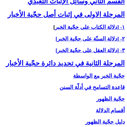
القسم الثاني ‏وسائل الإثبات التعبّدي‏
المرحلة الاولى ‏في إثبات أصل حجّية الأخبار
۱- [دلالة الكتاب على حجّية الخبر
]
۲- [دلالة السنّة على حجّية الخبر]
۳- [دلالة العقل على حجّية الخبر]
المرحلة الثانية في تحديد دائرة حجّية الأخبار
حجّية الخبر مع الواسطة
قاعدة التسامح في أدلّة السنن
حجّية الظهور
أقسام الدلالة
دليل حجّية الظهور