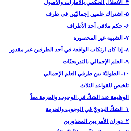
۴- الانحلال الحكمي بالأمارات والاصول
۵- اشتراك علمين إجماليّين في طرف
۶- حكم ملاقي أحد الأطراف
۷- الشبهة غير المحصورة
۸- إذا كان ارتكاب الواقعة في أحد الطرفين غير مقدور
۹- العلم الإجمالي بالتدريجيّات
۱۰- الطوليّة بين طرفي العلم الإجمالي
تلخيص للقواعد الثلاث
الوظيفة عند الشكّ في ‏الوجوب والحرمة معاً
۱- الشكّ البدويّ في الوجوب والحرمة
۲- دوران الأمر بين المحذورين