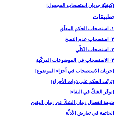
[كيفيّة جريان استصحاب المجعول]
تطبيقات‏
۱- استصحاب الحكم المعلّق
۲- استصحاب عدم النسخ
۳- استصحاب الكلِّي
۴- الاستصحاب في الموضوعات المركّبة
[جريان الاستصحاب في أجزاء الموضوع]
[ترتّب الحكم على ذوات الأجزاء]
[توفّر الشكّ في البقاء]
شبهة انفصال زمان الشكّ عن زمان اليقين
الخاتمة في تعارض الأدلّة