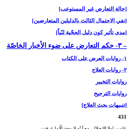
[حالة التعارض غير المستوعب]
[نفي الاحتمال الثالث بالدليلين المتعارضين]
[مدى تأثير كون دليل الحجّية لبّياً]
– ۳- حكم التعارض على‏ ضوء الأخبار الخاصّة
۱- روايات العرض على‏ الكتاب
۲- روايات العلاج‏
روايات التخيير
روايات الترجيح
[تنبيهات بحث العلاج]
431
علمين لولا الانحلال، مع أ نّه لا يوجد إلّاما عرفت.