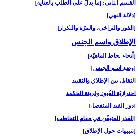
القسم الثاني: [ما يدلّ على الطلب بالعناية]
[دلالة النهي]
[الفور والتراخي، والمرّة والتكرار]
الإطلاق واسم الجنس‏
[أنحاء لحاظ الماهيّة]
[وضع اسم الجنس]
التقابل بين الإطلاق والتقييد
احترازيّة القُيود وقرينة الحكمة
[دور القيد المنفصل]
[القدر المتيقّن في مقام التخاطب]
[تنبيهات حول الإطلاق]