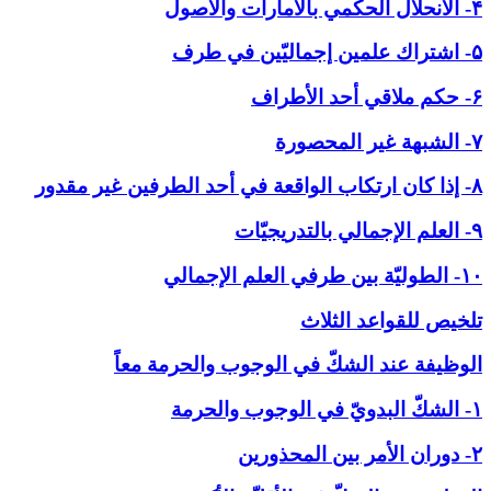
۴- الانحلال الحكمي بالأمارات والاصول
۵- اشتراك علمين إجماليّين في طرف
۶- حكم ملاقي أحد الأطراف
۷- الشبهة غير المحصورة
۸- إذا كان ارتكاب الواقعة في أحد الطرفين غير مقدور
۹- العلم الإجمالي بالتدريجيّات
۱۰- الطوليّة بين طرفي العلم الإجمالي
تلخيص للقواعد الثلاث
الوظيفة عند الشكّ في ‏الوجوب والحرمة معاً
۱- الشكّ البدويّ في الوجوب والحرمة
۲- دوران الأمر بين المحذورين