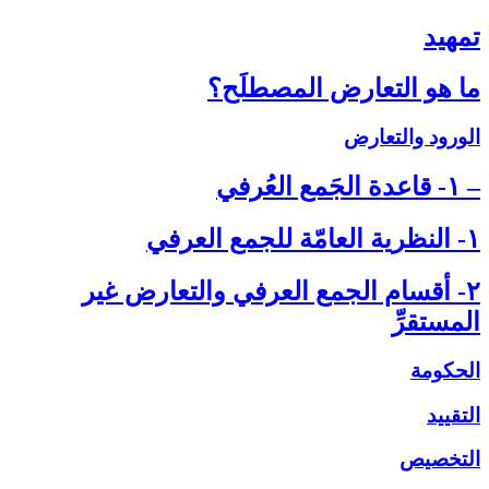
تمهيد
ما هو التعارض المصطلَح؟
الورود والتعارض
– ۱- قاعدة الجَمع العُرفي‏
۱- النظرية العامّة للجمع العرفي‏
۲- أقسام الجمع العرفي والتعارض غير
المستقرِّ
الحكومة
التقييد
التخصيص