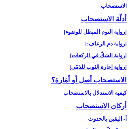
الاستصحاب‏
أدلّة الاستصحاب‏
[رواية النوم المبطل للوضوء]
[رواية دم الرعاف:]
[رواية الشكّ في الركعات]
[رواية إعارة الثوب للذمّي]
الاستصحاب أصل أو أمَارة؟
كيفية الاستدلال بالاستصحاب
أركان الاستصحاب‏
أ- اليقين بالحدوث