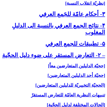
[نظريّة انقلاب النسبة]
۳- أحكام عامّة للجَمع العرفي‏
۴- نتائج الجمع العرفي بالنسبة الى‏ الدليلِ
المغلوب‏
۵- تطبيقات للجمع العرفي‏
– ۲- التعارض المستقر على‏ ضوء دليل الحجّية
[حجيّة الدليلين المتعارضين معاً]
[حجيّة أحد الدليلين المتعارضين]
[الحجيّة التخييريّة للدليلين المتعارضين]
تنبيهات النظرية العامّة للتعارض المستقرّ
[الحالات المختلفة لدليل الحجّية]