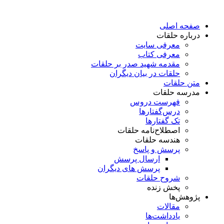
پرش
به
صفحه اصلی
محتوا
درباره حلقات
معرفی سایت
معرفی کتاب
مقدمه شهید صدر بر حلقات
حلقات در بیان دیگران
متن حلقات
مدرسه حلقات
فهرست دروس
درس‌گفتار‌ها
تک گفتارها
اصطلاح‌نامه حلقات
هندسه حلقات
پرسش و پاسخ
ارسال پرسش
پرسش های دیگران
شروح حلقات
پخش زنده
پژوهش‌ها
مقالات
یادداشت‌ها