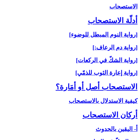
الاستصحاب‏
أدلّة الاستصحاب‏
[رواية النوم المبطل للوضوء]
[رواية دم الرعاف:]
[رواية الشكّ في الركعات]
[رواية إعارة الثوب للذمّي]
الاستصحاب أصل أو أمَارة؟
كيفية الاستدلال بالاستصحاب
أركان الاستصحاب‏
أ- اليقين بالحدوث