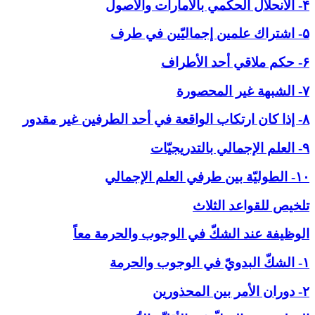
۴- الانحلال الحكمي بالأمارات والاصول
۵- اشتراك علمين إجماليّين في طرف
۶- حكم ملاقي أحد الأطراف
۷- الشبهة غير المحصورة
۸- إذا كان ارتكاب الواقعة في أحد الطرفين غير مقدور
۹- العلم الإجمالي بالتدريجيّات
۱۰- الطوليّة بين طرفي العلم الإجمالي
تلخيص للقواعد الثلاث
الوظيفة عند الشكّ في ‏الوجوب والحرمة معاً
۱- الشكّ البدويّ في الوجوب والحرمة
۲- دوران الأمر بين المحذورين