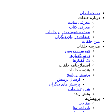
پرش
به
صفحه اصلی
محتوا
درباره حلقات
معرفی سایت
معرفی کتاب
مقدمه شهید صدر بر حلقات
حلقات در بیان دیگران
متن حلقات
مدرسه حلقات
فهرست دروس
درس‌گفتار‌ها
تک گفتارها
اصطلاح‌نامه حلقات
هندسه حلقات
پرسش و پاسخ
ارسال پرسش
پرسش های دیگران
شروح حلقات
پخش زنده
پژوهش‌ها
مقالات
یادداشت‌ها