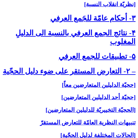
[نظريّة انقلاب النسبة]
۳- أحكام عامّة للجَمع العرفي‏
۴- نتائج الجمع العرفي بالنسبة الى‏ الدليلِ
المغلوب‏
۵- تطبيقات للجمع العرفي‏
– ۲- التعارض المستقر على‏ ضوء دليل الحجّية
[حجيّة الدليلين المتعارضين معاً]
[حجيّة أحد الدليلين المتعارضين]
[الحجيّة التخييريّة للدليلين المتعارضين]
تنبيهات النظرية العامّة للتعارض المستقرّ
[الحالات المختلفة لدليل الحجّية]