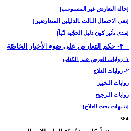
[حالة التعارض غير المستوعب]
[نفي الاحتمال الثالث بالدليلين المتعارضين]
[مدى تأثير كون دليل الحجّية لبّياً]
– ۳- حكم التعارض على‏ ضوء الأخبار الخاصّة
۱- روايات العرض على‏ الكتاب
۲- روايات العلاج‏
روايات التخيير
روايات الترجيح
[تنبيهات بحث العلاج]
384