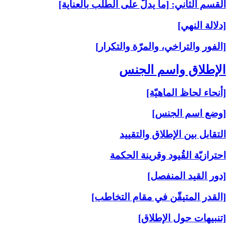
القسم الثاني: [ما يدلّ على الطلب بالعناية]
[دلالة النهي]
[الفور والتراخي، والمرّة والتكرار]
الإطلاق واسم الجنس‏
[أنحاء لحاظ الماهيّة]
[وضع اسم الجنس]
التقابل بين الإطلاق والتقييد
احترازيّة القُيود وقرينة الحكمة
[دور القيد المنفصل]
[القدر المتيقّن في مقام التخاطب]
[تنبيهات حول الإطلاق]