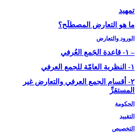
تمهيد
ما هو التعارض المصطلَح؟
الورود والتعارض
– ۱- قاعدة الجَمع العُرفي‏
۱- النظرية العامّة للجمع العرفي‏
۲- أقسام الجمع العرفي والتعارض غير
المستقرِّ
الحكومة
التقييد
التخصيص