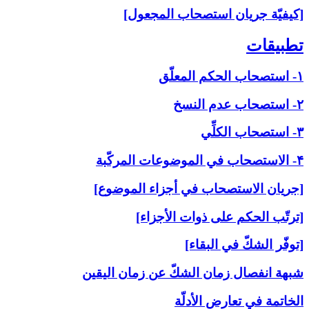
[كيفيّة جريان استصحاب المجعول]
تطبيقات‏
۱- استصحاب الحكم المعلّق
۲- استصحاب عدم النسخ
۳- استصحاب الكلِّي
۴- الاستصحاب في الموضوعات المركّبة
[جريان الاستصحاب في أجزاء الموضوع]
[ترتّب الحكم على ذوات الأجزاء]
[توفّر الشكّ في البقاء]
شبهة انفصال زمان الشكّ عن زمان اليقين
الخاتمة في تعارض الأدلّة