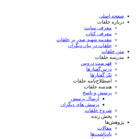
پرش
به
صفحه اصلی
محتوا
درباره حلقات
معرفی سایت
معرفی کتاب
مقدمه شهید صدر بر حلقات
حلقات در بیان دیگران
متن حلقات
مدرسه حلقات
فهرست دروس
درس‌گفتار‌ها
تک گفتارها
اصطلاح‌نامه حلقات
هندسه حلقات
پرسش و پاسخ
ارسال پرسش
پرسش های دیگران
شروح حلقات
پخش زنده
پژوهش‌ها
مقالات
یادداشت‌ها