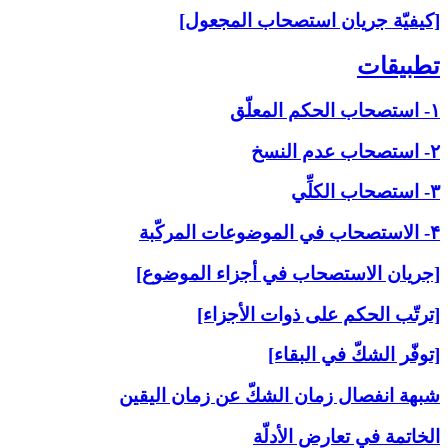
[كيفيّة جريان استصحاب المجعول]
تطبيقات‏
۱- استصحاب الحكم المعلّق
۲- استصحاب عدم النسخ
۳- استصحاب الكلِّي
۴- الاستصحاب في الموضوعات المركّبة
[جريان الاستصحاب في أجزاء الموضوع]
[ترتّب الحكم على ذوات الأجزاء]
[توفّر الشكّ في البقاء]
شبهة انفصال زمان الشكّ عن زمان اليقين
الخاتمة في تعارض الأدلّة