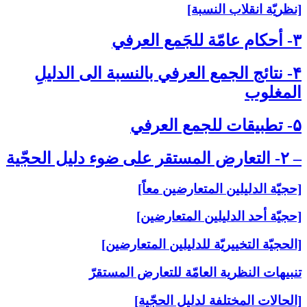
[نظريّة انقلاب النسبة]
۳- أحكام عامّة للجَمع العرفي‏
۴- نتائج الجمع العرفي بالنسبة الى‏ الدليلِ
المغلوب‏
۵- تطبيقات للجمع العرفي‏
– ۲- التعارض المستقر على‏ ضوء دليل الحجّية
[حجيّة الدليلين المتعارضين معاً]
[حجيّة أحد الدليلين المتعارضين]
[الحجيّة التخييريّة للدليلين المتعارضين]
تنبيهات النظرية العامّة للتعارض المستقرّ
[الحالات المختلفة لدليل الحجّية]