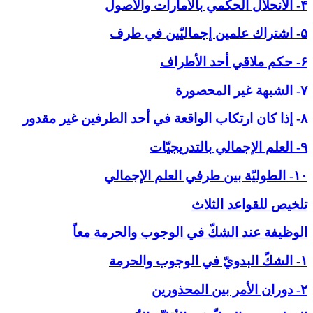
۴- الانحلال الحكمي بالأمارات والاصول
۵- اشتراك علمين إجماليّين في طرف
۶- حكم ملاقي أحد الأطراف
۷- الشبهة غير المحصورة
۸- إذا كان ارتكاب الواقعة في أحد الطرفين غير مقدور
۹- العلم الإجمالي بالتدريجيّات
۱۰- الطوليّة بين طرفي العلم الإجمالي
تلخيص للقواعد الثلاث
الوظيفة عند الشكّ في ‏الوجوب والحرمة معاً
۱- الشكّ البدويّ في الوجوب والحرمة
۲- دوران الأمر بين المحذورين