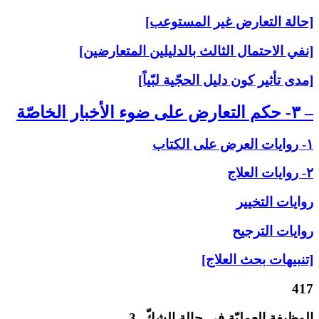
[حالة التعارض غير المستوعب]
[نفي الاحتمال الثالث بالدليلين المتعارضين]
[مدى تأثير كون دليل الحجّية لبّياً]
– ۳- حكم التعارض على‏ ضوء الأخبار الخاصّة
۱- روايات العرض على‏ الكتاب
۲- روايات العلاج‏
روايات التخيير
روايات الترجيح
[تنبيهات بحث العلاج]
417
الوظيفة العمليّة في حالة الشكّ‏ -3