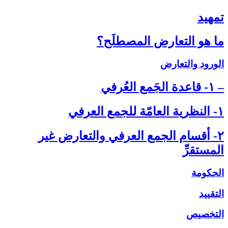
تمهيد
ما هو التعارض المصطلَح؟
الورود والتعارض
– ۱- قاعدة الجَمع العُرفي‏
۱- النظرية العامّة للجمع العرفي‏
۲- أقسام الجمع العرفي والتعارض غير
المستقرِّ
الحكومة
التقييد
التخصيص