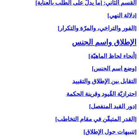
القسم الثاني: [ما يدلّ على الطلب بالعناية]
[دلالة النهي]
[الفور والتراخي، والمرّة والتكرار]
الإطلاق واسم الجنس‏
[أنحاء لحاظ الماهيّة]
[وضع اسم الجنس]
التقابل بين الإطلاق والتقييد
احترازيّة القُيود وقرينة الحكمة
[دور القيد المنفصل]
[القدر المتيقّن في مقام التخاطب]
[تنبيهات حول الإطلاق]