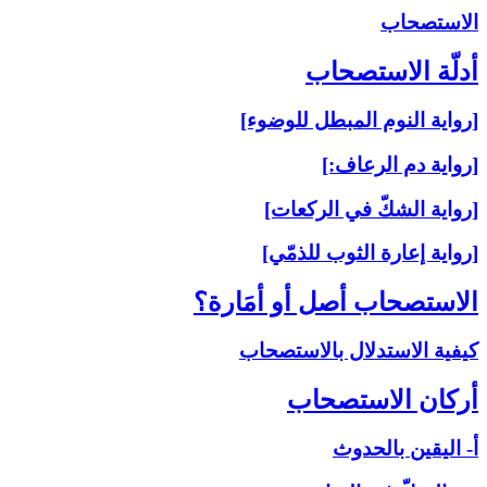
الاستصحاب‏
أدلّة الاستصحاب‏
[رواية النوم المبطل للوضوء]
[رواية دم الرعاف:]
[رواية الشكّ في الركعات]
[رواية إعارة الثوب للذمّي]
الاستصحاب أصل أو أمَارة؟
كيفية الاستدلال بالاستصحاب
أركان الاستصحاب‏
أ- اليقين بالحدوث