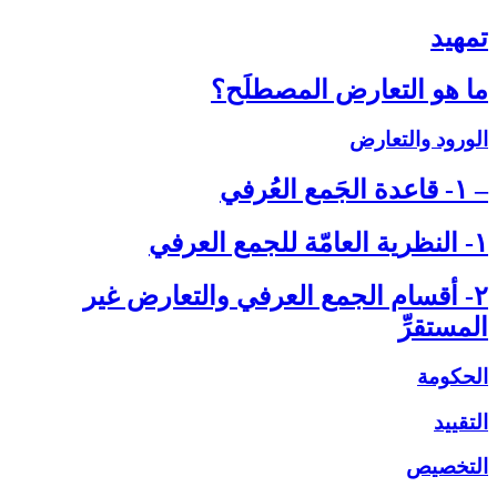
تمهيد
ما هو التعارض المصطلَح؟
الورود والتعارض
– ۱- قاعدة الجَمع العُرفي‏
۱- النظرية العامّة للجمع العرفي‏
۲- أقسام الجمع العرفي والتعارض غير
المستقرِّ
الحكومة
التقييد
التخصيص