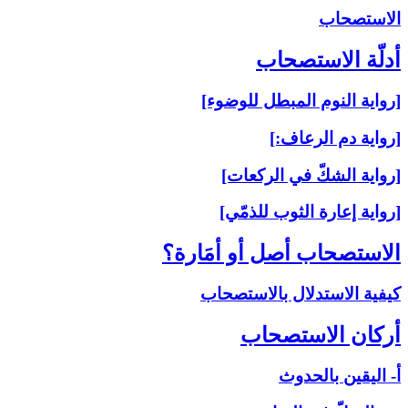
الاستصحاب‏
أدلّة الاستصحاب‏
[رواية النوم المبطل للوضوء]
[رواية دم الرعاف:]
[رواية الشكّ في الركعات]
[رواية إعارة الثوب للذمّي]
الاستصحاب أصل أو أمَارة؟
كيفية الاستدلال بالاستصحاب
أركان الاستصحاب‏
أ- اليقين بالحدوث