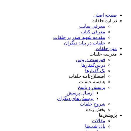
پرش
به
صفحه اصلی
محتوا
درباره حلقات
معرفی سایت
معرفی کتاب
مقدمه شهید صدر بر حلقات
حلقات در بیان دیگران
متن حلقات
مدرسه حلقات
فهرست دروس
درس‌گفتار‌ها
تک گفتارها
اصطلاح‌نامه حلقات
هندسه حلقات
پرسش و پاسخ
ارسال پرسش
پرسش های دیگران
شروح حلقات
پخش زنده
پژوهش‌ها
مقالات
یادداشت‌ها