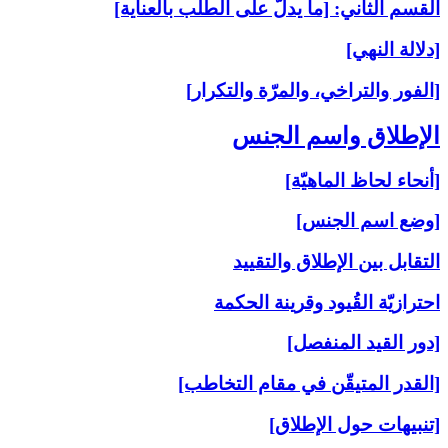
القسم الثاني: [ما يدلّ على الطلب بالعناية]
[دلالة النهي]
[الفور والتراخي، والمرّة والتكرار]
الإطلاق واسم الجنس‏
[أنحاء لحاظ الماهيّة]
[وضع اسم الجنس]
التقابل بين الإطلاق والتقييد
احترازيّة القُيود وقرينة الحكمة
[دور القيد المنفصل]
[القدر المتيقّن في مقام التخاطب]
[تنبيهات حول الإطلاق]