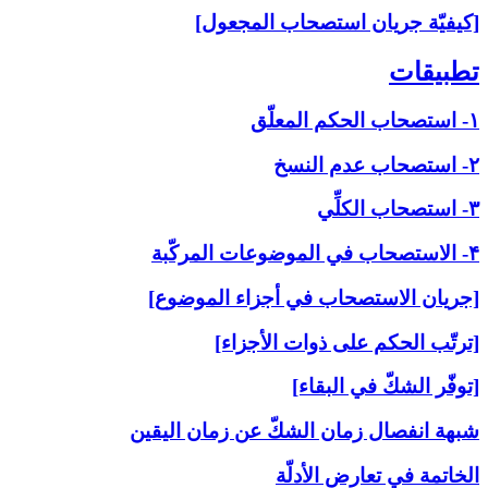
[كيفيّة جريان استصحاب المجعول]
تطبيقات‏
۱- استصحاب الحكم المعلّق
۲- استصحاب عدم النسخ
۳- استصحاب الكلِّي
۴- الاستصحاب في الموضوعات المركّبة
[جريان الاستصحاب في أجزاء الموضوع]
[ترتّب الحكم على ذوات الأجزاء]
[توفّر الشكّ في البقاء]
شبهة انفصال زمان الشكّ عن زمان اليقين
الخاتمة في تعارض الأدلّة