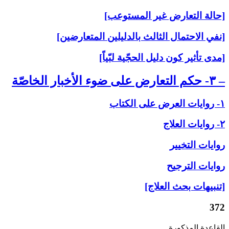
[حالة التعارض غير المستوعب]
[نفي الاحتمال الثالث بالدليلين المتعارضين]
[مدى تأثير كون دليل الحجّية لبّياً]
– ۳- حكم التعارض على‏ ضوء الأخبار الخاصّة
۱- روايات العرض على‏ الكتاب
۲- روايات العلاج‏
روايات التخيير
روايات الترجيح
[تنبيهات بحث العلاج]
372
القاعدة المذكورة.