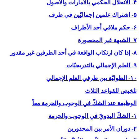
۴- الانحلال الحكمي بالأمارات والاصول
۵- اشتراك علمين إجماليّين في طرف
۶- حكم ملاقي أحد الأطراف
۷- الشبهة غير المحصورة
۸- إذا كان ارتكاب الواقعة في أحد الطرفين غير مقدور
۹- العلم الإجمالي بالتدريجيّات
۱۰- الطوليّة بين طرفي العلم الإجمالي
تلخيص للقواعد الثلاث
الوظيفة عند الشكّ في ‏الوجوب والحرمة معاً
۱- الشكّ البدويّ في الوجوب والحرمة
۲- دوران الأمر بين المحذورين