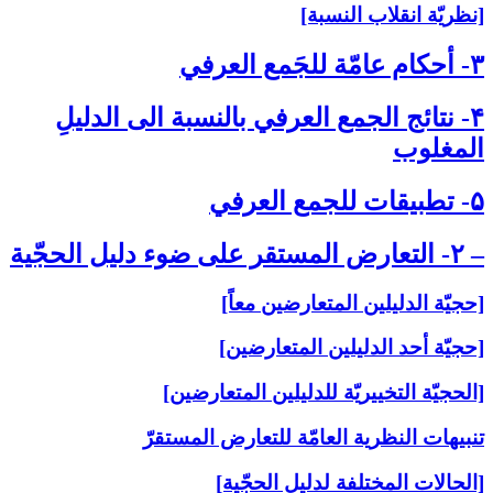
[نظريّة انقلاب النسبة]
۳- أحكام عامّة للجَمع العرفي‏
۴- نتائج الجمع العرفي بالنسبة الى‏ الدليلِ
المغلوب‏
۵- تطبيقات للجمع العرفي‏
– ۲- التعارض المستقر على‏ ضوء دليل الحجّية
[حجيّة الدليلين المتعارضين معاً]
[حجيّة أحد الدليلين المتعارضين]
[الحجيّة التخييريّة للدليلين المتعارضين]
تنبيهات النظرية العامّة للتعارض المستقرّ
[الحالات المختلفة لدليل الحجّية]