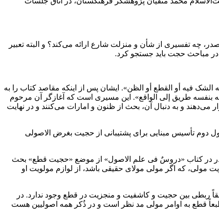
الاسلام محمد متقیان پژوهشگر فرهنگستان، در اتاق جلسات
ر، چه تفسیری از شأن و منزلت شارع ارائه می‌کند؟ و البته تعبیر
 در مباحث حجت باید جستجو کرد.
ه الشک فیه أو القطع أو الظن». ایشان پس از اینکه مقاصد کتاب را به
نه بنفسه طریق إلی الواقع». این مسیری است که آغازگر آن مرحوم
‌دهند و به دنبال آن، بحث از ظنون و امارات می‌کنند و در نهایت
ول دوم تأسیس مبنایی برای پشتیبانی از حجیت بغرض الاصولی
ید صدر در کتاب «دروسٌ فی علم الاصول» از موضع «حجیت قطع» بحث
یت مولی، که اگر مولی مولای حقیقی باشد، از لوازم مولویت او
اً ربطی بین حجیت و کاشفیت و منجزیت در قطع وجود ندارد. در
بعاً قطع به اوامر مولی مد نظر است و در ذُکر همه اصولیین هست