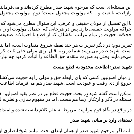
این مسئله‌ای است که مرحوم شهید صدر مطرح کرده‌اند و می‌فرماین
رازقیت، تابعیت و… که مولویت مجعول نیست؛ دوم، مولویت مجعول که
با این تفصیل از مولای حقیقی و عرفی، این سئوال مطرح می‌شود که 
چراکه مولویت حقیقی دارد. پس در هرجایی که احتمال مولویت او را بده
حجتٌ». حجیت در تمام مراتب انکشاف که از قطع تا احتمالات ضعیفه ادا
تقریر دوم: در دیگر تقریرات هر چند نقطه شروع متفاوت است، اما نتی
است. شهید صدر می‌پرسد شما در رتبه قبل برای مولی حقی ثابت کردید
می‌فرمایند وقتی به صورت متقدم حق الطاعه را اثبات کردید چه نیا
شهید صدر: اطاعت محدود به قطع نیست
از میان اصولیین کسی که پای رابطه حق و مولی را به حجیت می‌کشان
خروج از ذی رقیت و عبودیت است. شهید صدر هم می‌فرماید اطاعت م
ممکن است گفته شود در بحث حجیت قطع نیز در نظر بقیه اصولیین قطع 
مسئله در ذُکر و ارتکاز آن‌ها هم هست، اما در مفهوم سازی و نظریه
در واقع در نگاه قوم مولویت مربوط به علم کلام دانسته شده و امتدا
نقدهای وارد بر مبانی شهید صدر
البته اگر مرحوم شهید صدر از همان ابتدای بحث، مانند شیخ انصاری ا