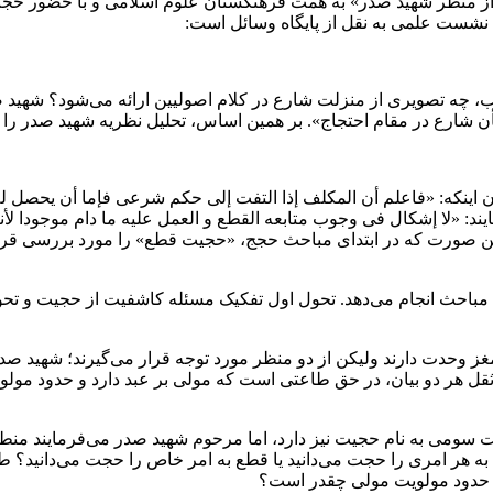
منظر شهید صدر» به همت فرهنگستان علوم اسلامی و با حضور حجت‌
ن نشست علمی به نقل از پایگاه وسائل است:
 چه تصویری از منزلت شارع در کلام اصولیین ارائه می‌شود؟ شهید صد
ن شارع در مقام احتجاج». بر همین اساس، تحلیل نظریه شهید صدر را
 آن اینکه: «فاعلم أن المکلف إذا التفت إلی حکم شرعی فإما أن یحصل ل
: «لا إشکال فی وجوب متابعه القطع و العمل علیه ما دام موجودا لأ
ن صورت که در ابتدای مباحث حجج، «حجیت قطع» را مورد بررسی قرار می
ین مباحث انجام می‌دهد. تحول اول تفکیک مسئله کاشفیت از حجیت و تح
 و مغز وحدت دارند ولیکن از دو منظر مورد توجه قرار می‌گیرند؛ شه
 ثقل هر دو بیان، در حق طاعتی است که مولی بر عبد دارد و حدود مولو
سومی به نام حجیت نیز دارد، اما مرحوم شهید صدر می‌فرمایند منطق
ه هر امری را حجت می‌دانید یا قطع به امر خاص را حجت می‌دانید؟ ط
ما حدود مولویت مولی چقدر است؟