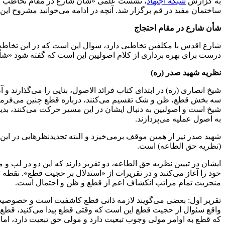
به گزارش
شبکه اجتهاد
، نشست علمی «شأن شارع در مقام تخاطب از 
ساختمان مفید در قم برگزار شد. آنچه در ادامه می‌خوانید مشروح ای
شأن شارع در مقام احتجاج
شارع اقدس با مکلفین تخاطبی دارد، سوال این است که در این تخاطب،
درست برای بهره برداری از کلام اصولیین این است که گفته شود «شأ
نظریه شهید صدر (ره)
شیخ انصاری (ره) در ابتدای کتاب فرائد الاصول، بنایی را می‌گذارند و
سه بخش قطع، ظن و شک تقسیم می‌کنند، درباره قطع چنین می‌فرمایند
شیخ است و اصولیین به دنبال ایشان در این مسیر حرکت می‌کنند، بدی
به اصول عملیه می‌پردازند.
شهید صدر نیز از همین موقف برمی‌خیزد و البته تجدیدنظرهایی در ا
(نظریه حق الطاعه) است.
ایشان در تبیین نظریه حق الطاعه، دو تقریر دارند که این دو در لب
خود را آغاز می‌کنند و در تقریرات از «استدلال بر حجیت قطع». نقطه
منجزیت تمام مراتب انکشاف اعم از قطع و ظن و احتمال است.
تقریر اول: بعضی می‌گویند لازمه ذاتی قطع کاشفیت است و خصوصیت 
واقع سئوال از حجیت قطع این است که وقتی قطع پیدا می‌کنید، قطع ب
که قطع به اوامر مولی وجوب تبعیت دارد و مولی حق تبعیت دارد، ا