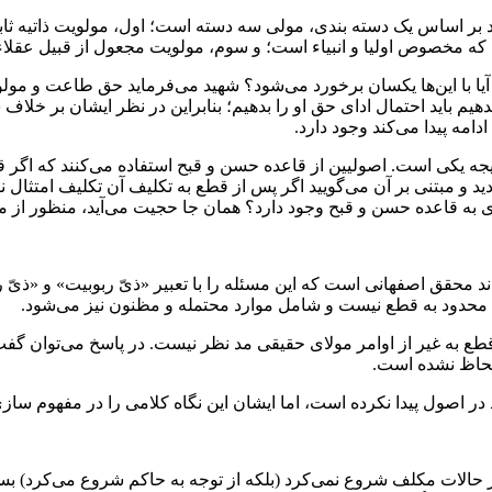
د بر اساس یک دسته بندی، مولی سه دسته است؛ اول، مولویت ذاتیه ث
 مخصوص اولیا و انبیاء است؛ و سوم، مولویت مجعول از قبیل عقلاء
آیا با این‌ها یکسان برخورد می‌شود؟ شهید می‌فرماید حق طاعت و مول
یم باید احتمال ادای حق او را بدهیم؛ بنابراین در نظر ایشان بر خلا
مه پیدا می‌کند وجود دارد.
جه یکی است. اصولیین از قاعده حسن و قبح استفاده می‌کنند که اگر قطع
 و مبتنی بر آن می‌گویید اگر پس از قطع به تکلیف آن تکلیف امتثال
زی به قاعده حسن و قبح وجود دارد؟ همان جا حجیت می‌آید، منظور از
د محقق اصفهانی است که این مسئله را با تعبیر «ذیّ ربوبیت» و «ذ
حدود به قطع نیست و شامل موارد محتمله و مظنون نیز می‌شود.
به غیر از اوامر مولای حقیقی مد نظر نیست. در پاسخ می‌توان گفت ک
 لحاظ نشده است.
د در اصول پیدا نکرده است، اما ایشان این نگاه کلامی را در مفهوم س
ز حالات مکلف شروع نمی‌کرد (بلکه از توجه به حاکم شروع می‌کرد) بسی