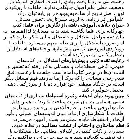
زحمت می‌اندازد تا وقت زیادی را صرف افکاری کند که در
وضعیت فعلی علم اصول جایگاهی ندارند. حلقات با رویکردی
نوین، اصل تدریج از ساده به پیچیده را بر پایه توان درک
علم‌آموز قرار داده، نه لزوماً سیر تاریخی تطور مسائل.
جبران خلأهای آموزشی ناشی از نگارش برای علما:
کتب
چهارگانه برای علما نگاشته شده‌اند نه مبتدیان؛ لذا اهتمامی به
بیان همه مراحل استدلال و حلقه‌های میانی تفکر ندارند که این
امر صورت استدلال را برای طلبه مبهم می‌سازد. حلقات با
رویکردی آموزشی، تمامی پیش‌نیازها و حلقه‌های استدلال را
به طور کامل ترسیم کرده است.
رعایت تقدم رُتبی و پیش‌نیازهای استدلال:
در کتاب‌های
قدیمی، گاهی اصطلاحات یا مسائلی به‌کار رفته که تفسیر و
اثبات آن‌ها در اواخر کتاب آمده است. حلقات با رعایت دقیق
تقدم رتبی، مسائلی را که درک آن‌ها نیازمند فهم مسائل دیگر
است، در جایگاه منطقی خود قرار داده تا از سردرگمی ذهنی
محصل جلوگیری کند.
تبیین پیوند میان اندیشه و ثمره استنباط:
بسیاری از کتاب‌های
سنتی اهتمامی به بیان ثمرات مباحث ندارند؛ به همین دلیل
طلبه‌ها برخی مباحث را صرفاً ذهنی و بی‌فایده می‌پندارند.
حلقات با آشکارسازی ارتباط میان اندیشه‌های اصولی و تأثیر
آن‌ها در استنباط، فایده عملی هر بحث را تبیین می‌سازد.
نظم ساختاری و اجتناب از تشتت مطالب:
در نظام قدیم،
بسیاری از نکات کلیدی در لابه‌لای مطالب، حل مشکلات یا
رفع توهمات گنجانده شده و به صورت جزئی و پراکنده درک