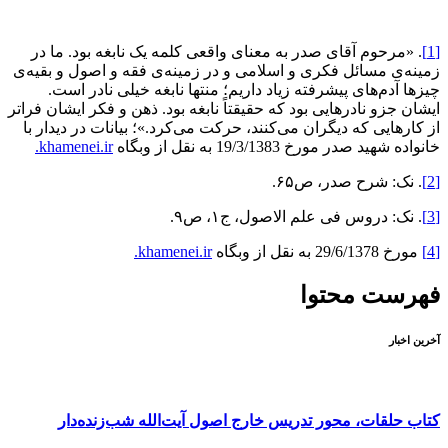
[1]
. «مرحوم آقای صدر به معنای واقعی کلمه یک نابغه بود. ما در
زمینه‌ی مسائل فکری و اسلامی و در زمینه‌ی فقه و اصول و بقیه‌ی
چیزها آدم‌های پیشرفته زیاد داریم؛ منتها نابغه خیلی نادر است.
ایشان جزو نادرهایی بود که حقیقتاً نابغه بود. ذهن و فکر ایشان فراتر
از کارهایی که دیگران می‌کنند، حرکت می‌کرد.»؛ بیانات در دیدار با
خانواده شهید صدر مورخ 19/3/1383 به نقل از وبگاه
khamenei.ir.
[2]
. نک: شرح صدر، ص۶۵.
[3]
. نک: دروس فی علم الاصول، ج١، ص٩.
[4]
مورخ 29/6/1378 به نقل از وبگاه
khamenei.ir.
فهرست محتوا
آخرین اخبار
کتاب حلقات، محور تدریس خارج اصول آیت‌الله شب‌زنده‌دار