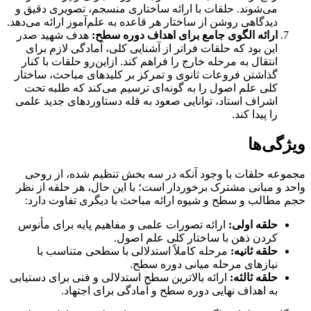
می‌شوند. حلقات با ارائه ساختاری منسجم، تصویری دقیق و
دیدگاهی روشن از ساختار هر قاعده به علم‌آموز ارائه می‌دهد.
ارائه الگوی جامع برای اهداف دوره سطح:
هدف شهید صدر
این بود که حلقات فراتر از آشنایی کلی، آمادگی لازم برای
انتقال به مرحله خارج را فراهم کند. ازاین‌رو حلقات با کنار
گذاشتن فروعات ثانوی و تمرکز بر کلیدهای مباحث، ساختار
کلی علم اصول را به گونه‌ای ترسیم می‌کند که طلبه تحت
اشراف استاد، توانایی صعود به قله دستاوردهای جدید علمی
را پیدا کند.
ویژگی‌ها
مجموعه حلقات با وجود آنکه در سه بخش تنظیم شده، از روحی
واحد و مبانی مشترک برخوردار است؛ با این حال، هر حلقه از نظر
حجم مطالب و سطح و شیوه ارائه مباحث با دیگری تفاوت دارد:
حلقه اولی:
ارائه تصورات علمی و مفاهیم پایه برای مأنوس
کردن ذهن با ساختار کلی علم اصول.
حلقه ثانیه:
مرحله کاملاً استدلالی با سطحی متناسب با
نیازهای مرحله میانی دوره سطح.
حلقه ثالثه:
ارائه بالاترین سطح استدلالی و فنی برای دستیابی
به اهداف نهایی دوره سطح و آمادگی برای اجتهاد.