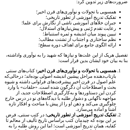
ضرورت‌های زیر تدوین کرد:
هم‎سویی با تحولات و نوآوری‌های قرن اخیر؛
تفکیک تدریج آموزشی از تطور تاریخی؛
جبران خلأهای آموزشی ناشی از نگارش برای علما؛
رعایت تقدم رُتبی و پیش‌نیازهای استدلال؛
تبیین پیوند میان اندیشه و ثمره استنباط؛
نظم ساختاری و اجتناب از تشتت مطالب؛
ارائه الگوی جامع برای اهداف دوره سطح؛
تفصیل هریک از این علت‌ها و نیازها که شهید را به نوآوری واداشته،
بنا به بیان خود ایشان بدین قرار است:
هم
و نوآوری‌های قرن اخیر:
کتاب‌های سنتی
بازتاب‌دهنده مراحل پیشین اندیشه اصولی‌ بوده‌اند؛ درحالی‌که
علم اصول در قرن اخیر پیشرفت‌های فراوانی داشته و شیوه
بحث و اصطلاحات آن دگرگون شده است. «حلقات» با وارد
کردن این دستاوردها و به‌کارگیری اصطلاحات جدید، از
مواجهه ناگهانی و دشوار طلبه با دیدگاه‌های نو در درس خارج
جلوگیری می‌کند و ذهن او را از پیش با مباحث و افکار تازه
آشنا و آماده می‌سازد.
تفکیک تدریج آموزشی از تطور تاریخی:
در کتب سنتی، فرض
بر این بوده که چیدمان کتب براساس تاریخ تألیف از معالم تا
کفایه، همان تدریج آموزشی است؛ اما این روش طلبه را به