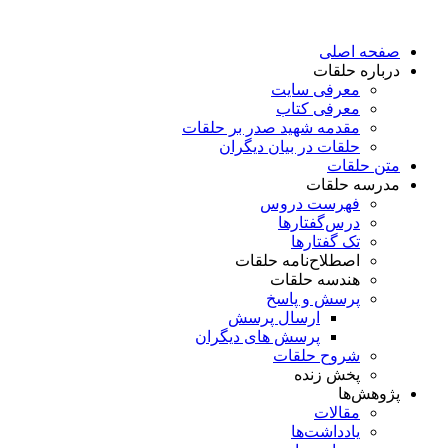
پرش
به
صفحه اصلی
محتوا
درباره حلقات
معرفی سایت
معرفی کتاب
مقدمه شهید صدر بر حلقات
حلقات در بیان دیگران
متن حلقات
مدرسه حلقات
فهرست دروس
درس‌گفتار‌ها
تک گفتارها
اصطلاح‌نامه حلقات
هندسه حلقات
پرسش و پاسخ
ارسال پرسش
پرسش های دیگران
شروح حلقات
پخش زنده
پژوهش‌ها
مقالات
یادداشت‌ها