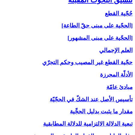
حُجّية القطع
[الحجّية على مبنى حقّ الطاعة]
[الحجّية على مبنى المشهور]
العلم الإجمالي
حجّية القطع غير المصيب وحكم التجرّي
الأدلّة المحرزة
مبادئ عامّة
تأسيس الأصل عند الشكّ في الحجّيّة
مقدار ما يثبت بدليل الحجِّية
تبعية الدلالة الالتزامية للدلالة المطابقية