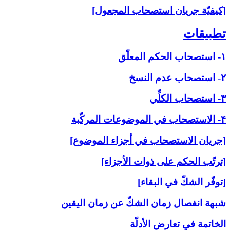
[كيفيّة جريان استصحاب المجعول]
تطبيقات‏
۱- استصحاب الحكم المعلّق
۲- استصحاب عدم النسخ
۳- استصحاب الكلِّي
۴- الاستصحاب في الموضوعات المركّبة
[جريان الاستصحاب في أجزاء الموضوع]
[ترتّب الحكم على ذوات الأجزاء]
[توفّر الشكّ في البقاء]
شبهة انفصال زمان الشكّ عن زمان اليقين
الخاتمة في تعارض الأدلّة