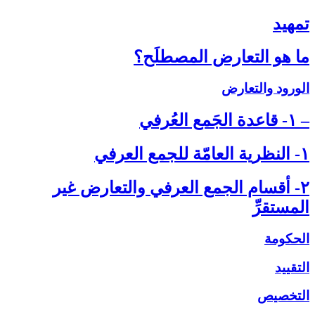
تمهيد
ما هو التعارض المصطلَح؟
الورود والتعارض
– ۱- قاعدة الجَمع العُرفي‏
۱- النظرية العامّة للجمع العرفي‏
۲- أقسام الجمع العرفي والتعارض غير
المستقرِّ
الحكومة
التقييد
التخصيص