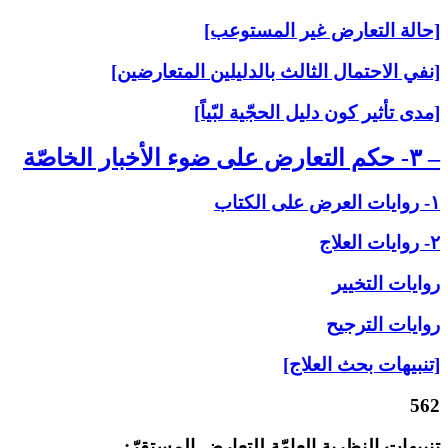
[حالة التعارض غير المستوعب]
[نفي الاحتمال الثالث بالدليلين المتعارضين]
[مدى تأثير كون دليل الحجّية لبّياً]
– ۳- حكم التعارض على‏ ضوء الأخبار الخاصّة
۱- روايات العرض على‏ الكتاب
۲- روايات العلاج‏
روايات التخيير
روايات الترجيح
[تنبيهات بحث العلاج]
562
تنبيهات النظرية العامّة للتعارض المستقرّ: