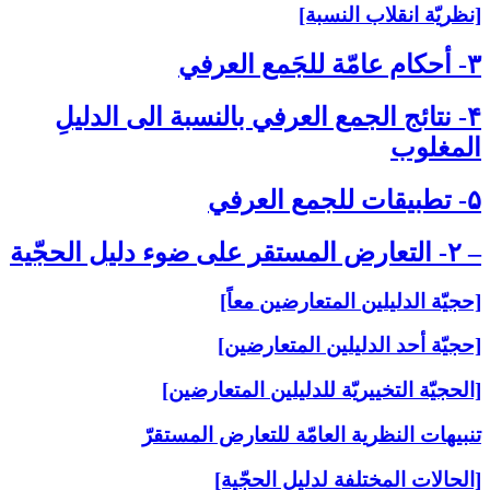
[نظريّة انقلاب النسبة]
۳- أحكام عامّة للجَمع العرفي‏
۴- نتائج الجمع العرفي بالنسبة الى‏ الدليلِ
المغلوب‏
۵- تطبيقات للجمع العرفي‏
– ۲- التعارض المستقر على‏ ضوء دليل الحجّية
[حجيّة الدليلين المتعارضين معاً]
[حجيّة أحد الدليلين المتعارضين]
[الحجيّة التخييريّة للدليلين المتعارضين]
تنبيهات النظرية العامّة للتعارض المستقرّ
[الحالات المختلفة لدليل الحجّية]