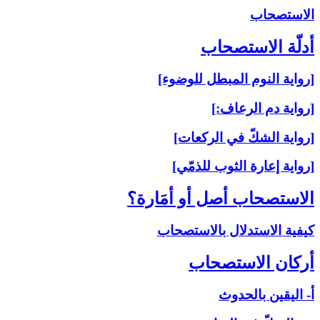
الاستصحاب‏
أدلّة الاستصحاب‏
[رواية النوم المبطل للوضوء]
[رواية دم الرعاف:]
[رواية الشكّ في الركعات]
[رواية إعارة الثوب للذمّي]
الاستصحاب أصل أو أمَارة؟
كيفية الاستدلال بالاستصحاب
أركان الاستصحاب‏
أ- اليقين بالحدوث