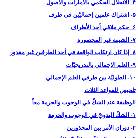
۴- الانحلال الحكمي بالأمارات والاصول
۵- اشتراك علمين إجماليّين في طرف
۶- حكم ملاقي أحد الأطراف
۷- الشبهة غير المحصورة
۸- إذا كان ارتكاب الواقعة في أحد الطرفين غير مقدور
۹- العلم الإجمالي بالتدريجيّات
۱۰- الطوليّة بين طرفي العلم الإجمالي
تلخيص للقواعد الثلاث
الوظيفة عند الشكّ في ‏الوجوب والحرمة معاً
۱- الشكّ البدويّ في الوجوب والحرمة
۲- دوران الأمر بين المحذورين