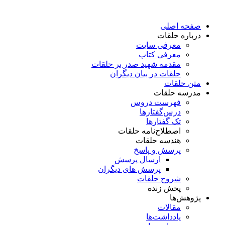
پرش
به
صفحه اصلی
محتوا
درباره حلقات
معرفی سایت
معرفی کتاب
مقدمه شهید صدر بر حلقات
حلقات در بیان دیگران
متن حلقات
مدرسه حلقات
فهرست دروس
درس‌گفتار‌ها
تک گفتارها
اصطلاح‌نامه حلقات
هندسه حلقات
پرسش و پاسخ
ارسال پرسش
پرسش های دیگران
شروح حلقات
پخش زنده
پژوهش‌ها
مقالات
یادداشت‌ها