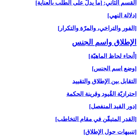
القسم الثاني: [ما يدلّ على الطلب بالعناية]
[دلالة النهي]
[الفور والتراخي، والمرّة والتكرار]
الإطلاق واسم الجنس‏
[أنحاء لحاظ الماهيّة]
[وضع اسم الجنس]
التقابل بين الإطلاق والتقييد
احترازيّة القُيود وقرينة الحكمة
[دور القيد المنفصل]
[القدر المتيقّن في مقام التخاطب]
[تنبيهات حول الإطلاق]