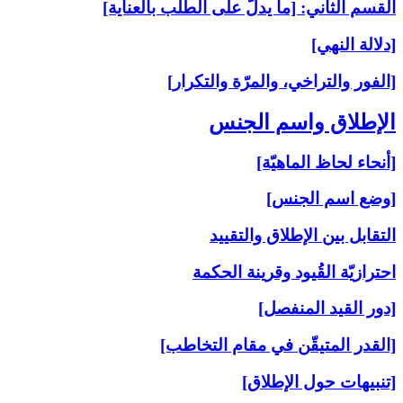
القسم الثاني: [ما يدلّ على الطلب بالعناية]
[دلالة النهي]
[الفور والتراخي، والمرّة والتكرار]
الإطلاق واسم الجنس‏
[أنحاء لحاظ الماهيّة]
[وضع اسم الجنس]
التقابل بين الإطلاق والتقييد
احترازيّة القُيود وقرينة الحكمة
[دور القيد المنفصل]
[القدر المتيقّن في مقام التخاطب]
[تنبيهات حول الإطلاق]