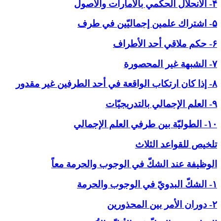
۴- الانحلال الحكمي بالأمارات والاصول
۵- اشتراك علمين إجماليّين في طرف
۶- حكم ملاقي أحد الأطراف
۷- الشبهة غير المحصورة
۸- إذا كان ارتكاب الواقعة في أحد الطرفين غير مقدور
۹- العلم الإجمالي بالتدريجيّات
۱۰- الطوليّة بين طرفي العلم الإجمالي
تلخيص للقواعد الثلاث
الوظيفة عند الشكّ في ‏الوجوب والحرمة معاً
۱- الشكّ البدويّ في الوجوب والحرمة
۲- دوران الأمر بين المحذورين