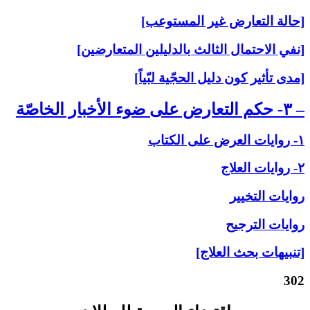
[حالة التعارض غير المستوعب]
[نفي الاحتمال الثالث بالدليلين المتعارضين]
[مدى تأثير كون دليل الحجّية لبّياً]
– ۳- حكم التعارض على‏ ضوء الأخبار الخاصّة
۱- روايات العرض على‏ الكتاب
۲- روايات العلاج‏
روايات التخيير
روايات الترجيح
[تنبيهات بحث العلاج]
302