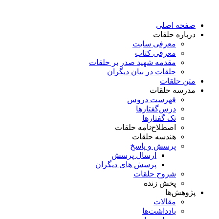
پرش
به
صفحه اصلی
محتوا
درباره حلقات
معرفی سایت
معرفی کتاب
مقدمه شهید صدر بر حلقات
حلقات در بیان دیگران
متن حلقات
مدرسه حلقات
فهرست دروس
درس‌گفتار‌ها
تک گفتارها
اصطلاح‌نامه حلقات
هندسه حلقات
پرسش و پاسخ
ارسال پرسش
پرسش های دیگران
شروح حلقات
پخش زنده
پژوهش‌ها
مقالات
یادداشت‌ها