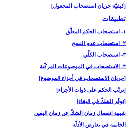
[كيفيّة جريان استصحاب المجعول]
تطبيقات‏
۱- استصحاب الحكم المعلّق
۲- استصحاب عدم النسخ
۳- استصحاب الكلِّي
۴- الاستصحاب في الموضوعات المركّبة
[جريان الاستصحاب في أجزاء الموضوع]
[ترتّب الحكم على ذوات الأجزاء]
[توفّر الشكّ في البقاء]
شبهة انفصال زمان الشكّ عن زمان اليقين
الخاتمة في تعارض الأدلّة