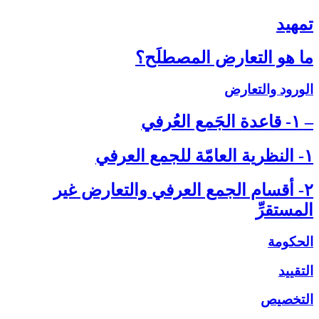
تمهيد
ما هو التعارض المصطلَح؟
الورود والتعارض
– ۱- قاعدة الجَمع العُرفي‏
۱- النظرية العامّة للجمع العرفي‏
۲- أقسام الجمع العرفي والتعارض غير
المستقرِّ
الحكومة
التقييد
التخصيص