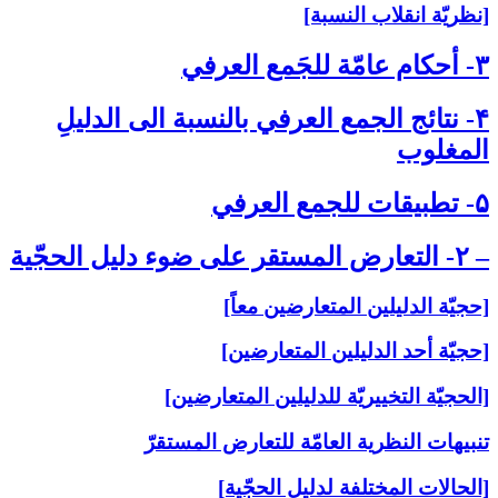
[نظريّة انقلاب النسبة]
۳- أحكام عامّة للجَمع العرفي‏
۴- نتائج الجمع العرفي بالنسبة الى‏ الدليلِ
المغلوب‏
۵- تطبيقات للجمع العرفي‏
– ۲- التعارض المستقر على‏ ضوء دليل الحجّية
[حجيّة الدليلين المتعارضين معاً]
[حجيّة أحد الدليلين المتعارضين]
[الحجيّة التخييريّة للدليلين المتعارضين]
تنبيهات النظرية العامّة للتعارض المستقرّ
[الحالات المختلفة لدليل الحجّية]