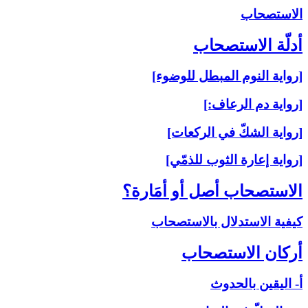
الاستصحاب‏
أدلّة الاستصحاب‏
[رواية النوم المبطل للوضوء]
[رواية دم الرعاف:]
[رواية الشكّ في الركعات]
[رواية إعارة الثوب للذمّي]
الاستصحاب أصل أو أمَارة؟
كيفية الاستدلال بالاستصحاب
أركان الاستصحاب‏
أ- اليقين بالحدوث