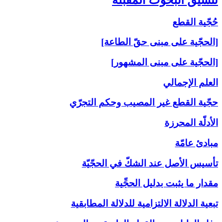
حُجّية القطع
[الحجّية على مبنى حقّ الطاعة]
[الحجّية على مبنى المشهور]
العلم الإجمالي
حجّية القطع غير المصيب وحكم التجرّي
الأدلّة المحرزة
مبادئ عامّة
تأسيس الأصل عند الشكّ في الحجّيّة
مقدار ما يثبت بدليل الحجِّية
تبعية الدلالة الالتزامية للدلالة المطابقية