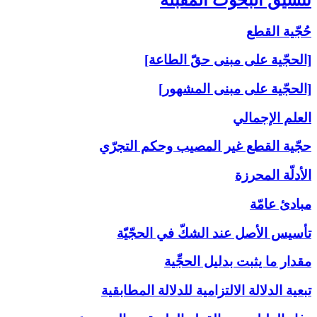
حُجّية القطع
[الحجّية على مبنى حقّ الطاعة]
[الحجّية على مبنى المشهور]
العلم الإجمالي
حجّية القطع غير المصيب وحكم التجرّي
الأدلّة المحرزة
مبادئ عامّة
تأسيس الأصل عند الشكّ في الحجّيّة
مقدار ما يثبت بدليل الحجِّية
تبعية الدلالة الالتزامية للدلالة المطابقية