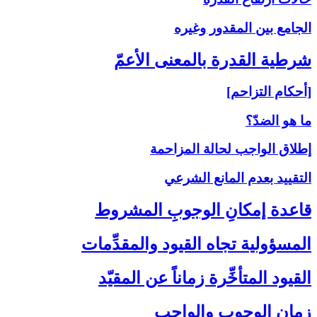
الجامع بين المقدور وغيره
شرطية القدرة بالمعنى‏ الأعمّ‏
[أحكام التزاحم]
ما هو الضدّ؟
إطلاق الواجب لحالة المزاحمة
التقييد بعدم المانع الشرعي
قاعدة إمكانِ الوجوبِ المشروط
المسؤولية تجاه القيود والمقدِّمات‏
القيود المتأخِّرة زماناً عن المقيّد
زمان الوجوب والواجب‏