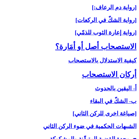
[رواية دم الرعاف:]
[رواية الشكّ في الركعات]
[رواية إعارة الثوب للذمّي]
الاستصحاب أصل أو أمَارة؟
كيفية الاستدلال بالاستصحاب
أركان الاستصحاب‏
أ- اليقين بالحدوث
ب- الشكّ في البقاء
[صياغة اخرى للركن الثاني]
الشبهات الحكمية في ضوء الركن الثاني
ج- وحدة القضية المتيقّنة والمشكوكة