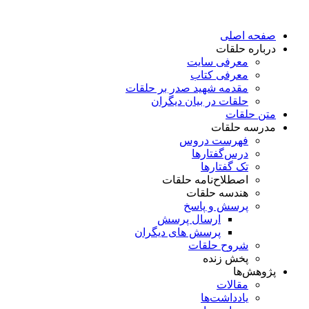
پرش
به
صفحه اصلی
محتوا
درباره حلقات
معرفی سایت
معرفی کتاب
مقدمه شهید صدر بر حلقات
حلقات در بیان دیگران
متن حلقات
مدرسه حلقات
فهرست دروس
درس‌گفتار‌ها
تک گفتارها
اصطلاح‌نامه حلقات
هندسه حلقات
پرسش و پاسخ
ارسال پرسش
پرسش های دیگران
شروح حلقات
پخش زنده
پژوهش‌ها
مقالات
یادداشت‌ها