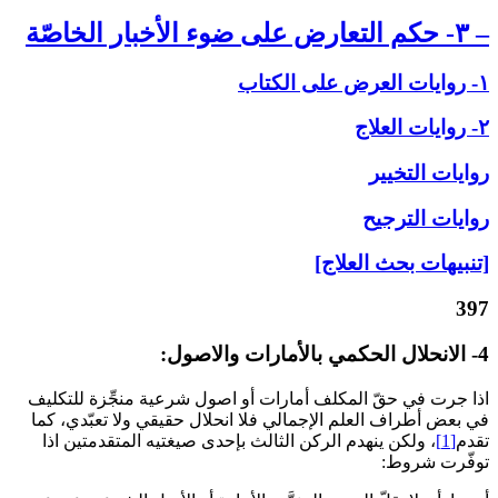
– ۳- حكم التعارض على‏ ضوء الأخبار الخاصّة
۱- روايات العرض على‏ الكتاب
۲- روايات العلاج‏
روايات التخيير
روايات الترجيح
[تنبيهات بحث العلاج]
397
4- الانحلال الحكمي بالأمارات والاصول:
اذا جرت في حقّ المكلف أمارات أو اصول شرعية منجِّزة للتكليف
في بعض أطراف العلم الإجمالي فلا انحلال حقيقي ولا تعبّدي، كما
تقدم‏
[1]
، ولكن ينهدم الركن الثالث بإحدى‏ صيغتيه المتقدمتين اذا
توفّرت شروط: