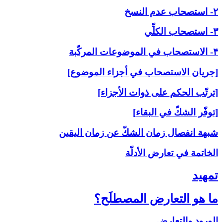
۲- استصحاب عدم النسخ
۳- استصحاب الكلِّي
۴- الاستصحاب في الموضوعات المركّبة
[جريان الاستصحاب في أجزاء الموضوع]
[ترتّب الحكم على ذوات الأجزاء]
[توفّر الشكّ في البقاء]
شبهة انفصال زمان الشكّ عن زمان اليقين
الخاتمة في تعارض الأدلّة
تمهيد
ما هو التعارض المصطلَح؟
الورود والتعارض