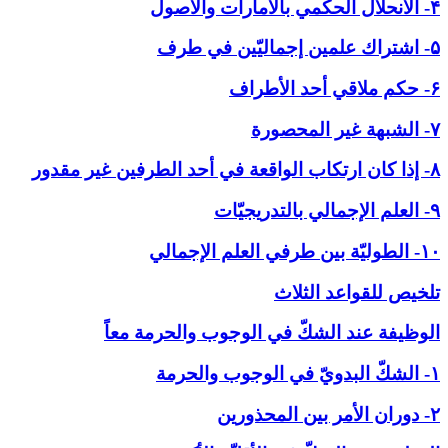
۴- الانحلال الحكمي بالأمارات والاصول
۵- اشتراك علمين إجماليّين في طرف
۶- حكم ملاقي أحد الأطراف
۷- الشبهة غير المحصورة
۸- إذا كان ارتكاب الواقعة في أحد الطرفين غير مقدور
۹- العلم الإجمالي بالتدريجيّات
۱۰- الطوليّة بين طرفي العلم الإجمالي
تلخيص للقواعد الثلاث
الوظيفة عند الشكّ في ‏الوجوب والحرمة معاً
۱- الشكّ البدويّ في الوجوب والحرمة
۲- دوران الأمر بين المحذورين