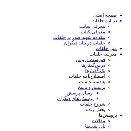
پرش
به
صفحه اصلی
محتوا
درباره حلقات
معرفی سایت
معرفی کتاب
مقدمه شهید صدر بر حلقات
حلقات در بیان دیگران
متن حلقات
مدرسه حلقات
فهرست دروس
درس‌گفتار‌ها
تک گفتارها
اصطلاح‌نامه حلقات
هندسه حلقات
پرسش و پاسخ
ارسال پرسش
پرسش های دیگران
شروح حلقات
پخش زنده
پژوهش‌ها
مقالات
یادداشت‌ها