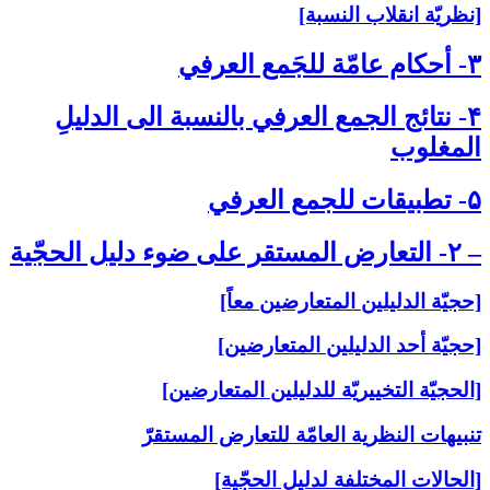
[نظريّة انقلاب النسبة]
۳- أحكام عامّة للجَمع العرفي‏
۴- نتائج الجمع العرفي بالنسبة الى‏ الدليلِ
المغلوب‏
۵- تطبيقات للجمع العرفي‏
– ۲- التعارض المستقر على‏ ضوء دليل الحجّية
[حجيّة الدليلين المتعارضين معاً]
[حجيّة أحد الدليلين المتعارضين]
[الحجيّة التخييريّة للدليلين المتعارضين]
تنبيهات النظرية العامّة للتعارض المستقرّ
[الحالات المختلفة لدليل الحجّية]