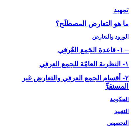
تمهيد
ما هو التعارض المصطلَح؟
الورود والتعارض
– ۱- قاعدة الجَمع العُرفي‏
۱- النظرية العامّة للجمع العرفي‏
۲- أقسام الجمع العرفي والتعارض غير
المستقرِّ
الحكومة
التقييد
التخصيص