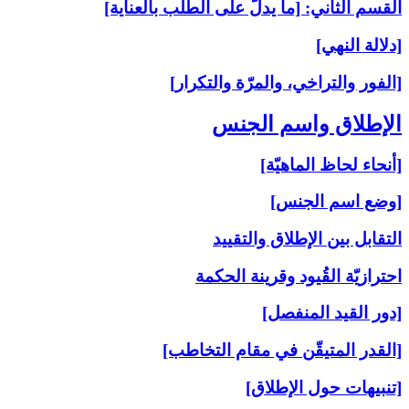
القسم الثاني: [ما يدلّ على الطلب بالعناية]
[دلالة النهي]
[الفور والتراخي، والمرّة والتكرار]
الإطلاق واسم الجنس‏
[أنحاء لحاظ الماهيّة]
[وضع اسم الجنس]
التقابل بين الإطلاق والتقييد
احترازيّة القُيود وقرينة الحكمة
[دور القيد المنفصل]
[القدر المتيقّن في مقام التخاطب]
[تنبيهات حول الإطلاق]