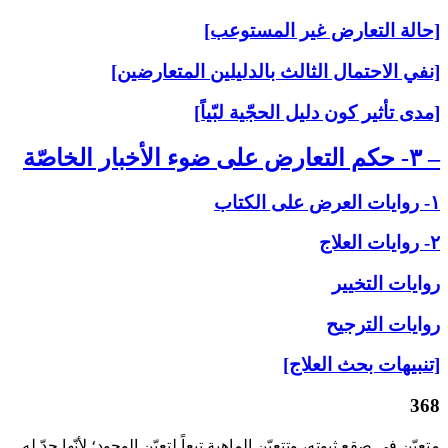
[حالة التعارض غير المستوعب]
[نفي الاحتمال الثالث بالدليلين المتعارضين]
[مدى تأثير كون دليل الحجّية لبّياً]
– ۳- حكم التعارض على‏ ضوء الأخبار الخاصّة
۱- روايات العرض على‏ الكتاب
۲- روايات العلاج‏
روايات التخيير
روايات الترجيح
[تنبيهات بحث العلاج]
368
متعيّن في صقع ثبوته، وتتعيّن الماهية تبعاً لتعيّن الوجود؛ لأنّها حدّ له.