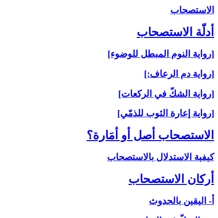
الاستصحاب‏
أدلّة الاستصحاب‏
[رواية النوم المبطل للوضوء]
[رواية دم الرعاف:]
[رواية الشكّ في الركعات]
[رواية إعارة الثوب للذمّي]
الاستصحاب أصل أو أمَارة؟
كيفية الاستدلال بالاستصحاب
أركان الاستصحاب‏
أ- اليقين بالحدوث