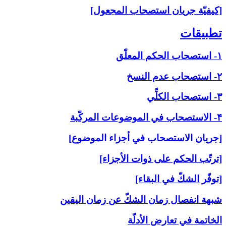
[كيفيّة جريان استصحاب المجعول]
تطبيقات‏
۱- استصحاب الحكم المعلّق
۲- استصحاب عدم النسخ
۳- استصحاب الكلِّي
۴- الاستصحاب في الموضوعات المركّبة
[جريان الاستصحاب في أجزاء الموضوع]
[ترتّب الحكم على ذوات الأجزاء]
[توفّر الشكّ في البقاء]
شبهة انفصال زمان الشكّ عن زمان اليقين
الخاتمة في تعارض الأدلّة