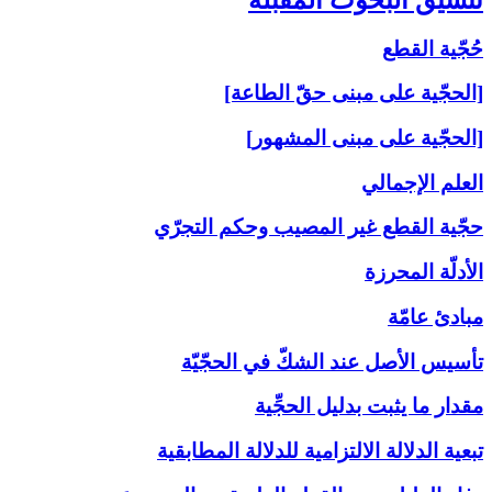
حُجّية القطع
[الحجّية على مبنى حقّ الطاعة]
[الحجّية على مبنى المشهور]
العلم الإجمالي
حجّية القطع غير المصيب وحكم التجرّي
الأدلّة المحرزة
مبادئ عامّة
تأسيس الأصل عند الشكّ في الحجّيّة
مقدار ما يثبت بدليل الحجِّية
تبعية الدلالة الالتزامية للدلالة المطابقية