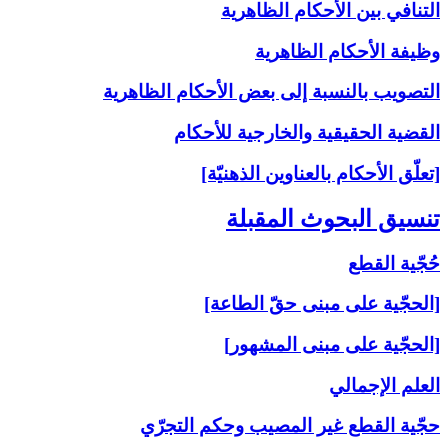
التنافي بين الأحكام الظاهرية
وظيفة الأحكام الظاهرية
التصويب بالنسبة إلى‏ بعض الأحكام الظاهرية
القضية الحقيقية والخارجية للأحكام
[تعلّق الأحكام بالعناوين الذهنيّة]
تنسيق البحوث المقبلة
حُجّية القطع
[الحجّية على مبنى حقّ الطاعة]
[الحجّية على مبنى المشهور]
العلم الإجمالي
حجّية القطع غير المصيب وحكم التجرّي