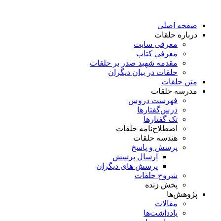
پرش
به
صفحه اصلی
محتوا
درباره حلقات
معرفی سایت
معرفی کتاب
مقدمه شهید صدر بر حلقات
حلقات در بیان دیگران
متن حلقات
مدرسه حلقات
فهرست دروس
درس‌گفتار‌ها
تک گفتارها
اصطلاح‌نامه حلقات
هندسه حلقات
پرسش و پاسخ
ارسال پرسش
پرسش های دیگران
شروح حلقات
پخش زنده
پژوهش‌ها
مقالات
یادداشت‌ها