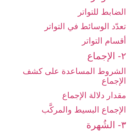
الضابط للتواتر
تعدّد الوسائط في التواتر
أقسام التواتر
۲- الإجماع‏
الشروط المساعدة على‏ كشف
الإجماع
مقدار دلالة الإجماع
الإجماع البسيط والمركَّب
۳- الشُهرة