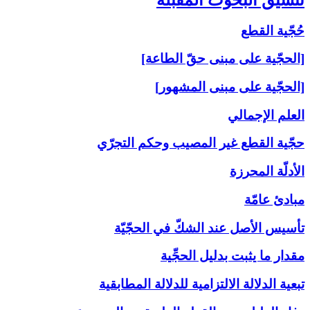
حُجّية القطع
[الحجّية على مبنى حقّ الطاعة]
[الحجّية على مبنى المشهور]
العلم الإجمالي
حجّية القطع غير المصيب وحكم التجرّي
الأدلّة المحرزة
مبادئ عامّة
تأسيس الأصل عند الشكّ في الحجّيّة
مقدار ما يثبت بدليل الحجِّية
تبعية الدلالة الالتزامية للدلالة المطابقية