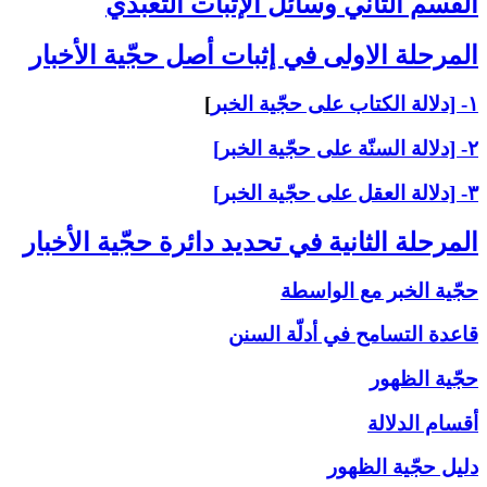
القسم الثاني ‏وسائل الإثبات التعبّدي‏
المرحلة الاولى ‏في إثبات أصل حجّية الأخبار
۱- [دلالة الكتاب على حجّية الخبر
]
۲- [دلالة السنّة على حجّية الخبر]
۳- [دلالة العقل على حجّية الخبر]
المرحلة الثانية في تحديد دائرة حجّية الأخبار
حجّية الخبر مع الواسطة
قاعدة التسامح في أدلّة السنن
حجّية الظهور
أقسام الدلالة
دليل حجّية الظهور