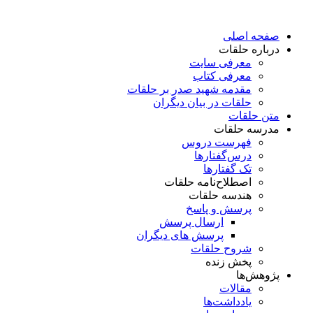
پرش
به
صفحه اصلی
محتوا
درباره حلقات
معرفی سایت
معرفی کتاب
مقدمه شهید صدر بر حلقات
حلقات در بیان دیگران
متن حلقات
مدرسه حلقات
فهرست دروس
درس‌گفتار‌ها
تک گفتارها
اصطلاح‌نامه حلقات
هندسه حلقات
پرسش و پاسخ
ارسال پرسش
پرسش های دیگران
شروح حلقات
پخش زنده
پژوهش‌ها
مقالات
یادداشت‌ها