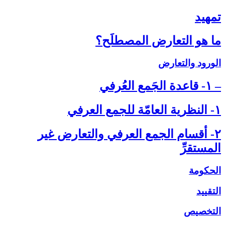
تمهيد
ما هو التعارض المصطلَح؟
الورود والتعارض
– ۱- قاعدة الجَمع العُرفي‏
۱- النظرية العامّة للجمع العرفي‏
۲- أقسام الجمع العرفي والتعارض غير
المستقرِّ
الحكومة
التقييد
التخصيص