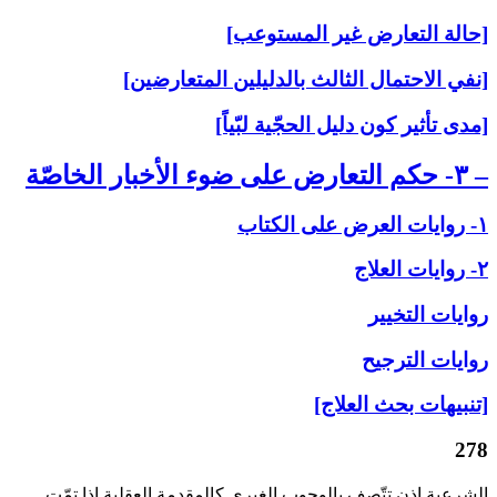
[حالة التعارض غير المستوعب]
[نفي الاحتمال الثالث بالدليلين المتعارضين]
[مدى تأثير كون دليل الحجّية لبّياً]
– ۳- حكم التعارض على‏ ضوء الأخبار الخاصّة
۱- روايات العرض على‏ الكتاب
۲- روايات العلاج‏
روايات التخيير
روايات الترجيح
[تنبيهات بحث العلاج]
278
الشرعية إذن تتّصف بالوجوب الغيري كالمقدمة العقلية إذا تمّت