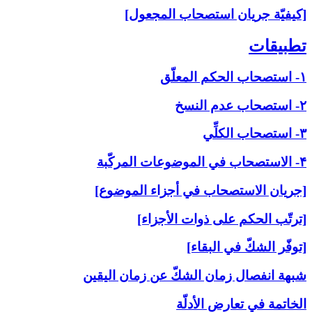
[كيفيّة جريان استصحاب المجعول]
تطبيقات‏
۱- استصحاب الحكم المعلّق
۲- استصحاب عدم النسخ
۳- استصحاب الكلِّي
۴- الاستصحاب في الموضوعات المركّبة
[جريان الاستصحاب في أجزاء الموضوع]
[ترتّب الحكم على ذوات الأجزاء]
[توفّر الشكّ في البقاء]
شبهة انفصال زمان الشكّ عن زمان اليقين
الخاتمة في تعارض الأدلّة