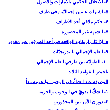
۴- الانحلال الحكمي بالأمارات والاصول
۵- اشتراك علمين إجماليّين في طرف
۶- حكم ملاقي أحد الأطراف
۷- الشبهة غير المحصورة
۸- إذا كان ارتكاب الواقعة في أحد الطرفين غير مقدور
۹- العلم الإجمالي بالتدريجيّات
۱۰- الطوليّة بين طرفي العلم الإجمالي
تلخيص للقواعد الثلاث
الوظيفة عند الشكّ في ‏الوجوب والحرمة معاً
۱- الشكّ البدويّ في الوجوب والحرمة
۲- دوران الأمر بين المحذورين