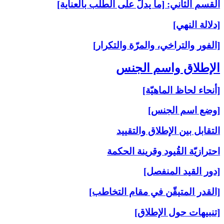
القسم الثاني: [ما يدلّ على الطلب بالعناية]
[دلالة النهي]
[الفور والتراخي، والمرّة والتكرار]
الإطلاق واسم الجنس‏
[أنحاء لحاظ الماهيّة]
[وضع اسم الجنس]
التقابل بين الإطلاق والتقييد
احترازيّة القُيود وقرينة الحكمة
[دور القيد المنفصل]
[القدر المتيقّن في مقام التخاطب]
[تنبيهات حول الإطلاق]