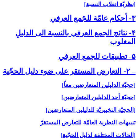
[نظريّة انقلاب النسبة]
۳- أحكام عامّة للجَمع العرفي‏
۴- نتائج الجمع العرفي بالنسبة الى‏ الدليلِ
المغلوب‏
۵- تطبيقات للجمع العرفي‏
– ۲- التعارض المستقر على‏ ضوء دليل الحجّية
[حجيّة الدليلين المتعارضين معاً]
[حجيّة أحد الدليلين المتعارضين]
[الحجيّة التخييريّة للدليلين المتعارضين]
تنبيهات النظرية العامّة للتعارض المستقرّ
[الحالات المختلفة لدليل الحجّية]