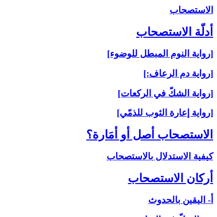
الاستصحاب‏
أدلّة الاستصحاب‏
[رواية النوم المبطل للوضوء]
[رواية دم الرعاف:]
[رواية الشكّ في الركعات]
[رواية إعارة الثوب للذمّي]
الاستصحاب أصل أو أمَارة؟
كيفية الاستدلال بالاستصحاب
أركان الاستصحاب‏
أ- اليقين بالحدوث