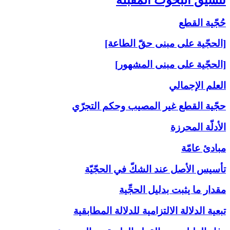
حُجّية القطع
[الحجّية على مبنى حقّ الطاعة]
[الحجّية على مبنى المشهور]
العلم الإجمالي
حجّية القطع غير المصيب وحكم التجرّي
الأدلّة المحرزة
مبادئ عامّة
تأسيس الأصل عند الشكّ في الحجّيّة
مقدار ما يثبت بدليل الحجِّية
تبعية الدلالة الالتزامية للدلالة المطابقية