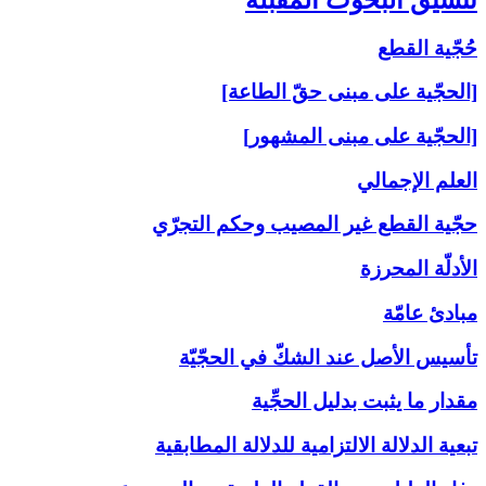
حُجّية القطع
[الحجّية على مبنى حقّ الطاعة]
[الحجّية على مبنى المشهور]
العلم الإجمالي
حجّية القطع غير المصيب وحكم التجرّي
الأدلّة المحرزة
مبادئ عامّة
تأسيس الأصل عند الشكّ في الحجّيّة
مقدار ما يثبت بدليل الحجِّية
تبعية الدلالة الالتزامية للدلالة المطابقية