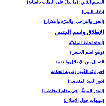
القسم الثاني: [ما يدلّ على الطلب بالعناية]
[دلالة النهي]
[الفور والتراخي، والمرّة والتكرار]
الإطلاق واسم الجنس‏
[أنحاء لحاظ الماهيّة]
[وضع اسم الجنس]
التقابل بين الإطلاق والتقييد
احترازيّة القُيود وقرينة الحكمة
[دور القيد المنفصل]
[القدر المتيقّن في مقام التخاطب]
[تنبيهات حول الإطلاق]