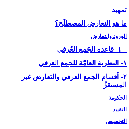
تمهيد
ما هو التعارض المصطلَح؟
الورود والتعارض
– ۱- قاعدة الجَمع العُرفي‏
۱- النظرية العامّة للجمع العرفي‏
۲- أقسام الجمع العرفي والتعارض غير
المستقرِّ
الحكومة
التقييد
التخصيص