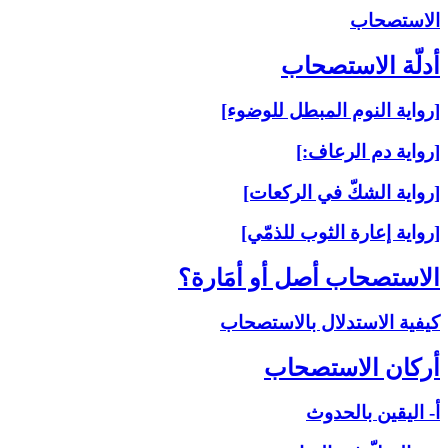
الاستصحاب‏
أدلّة الاستصحاب‏
[رواية النوم المبطل للوضوء]
[رواية دم الرعاف:]
[رواية الشكّ في الركعات]
[رواية إعارة الثوب للذمّي]
الاستصحاب أصل أو أمَارة؟
كيفية الاستدلال بالاستصحاب
أركان الاستصحاب‏
أ- اليقين بالحدوث