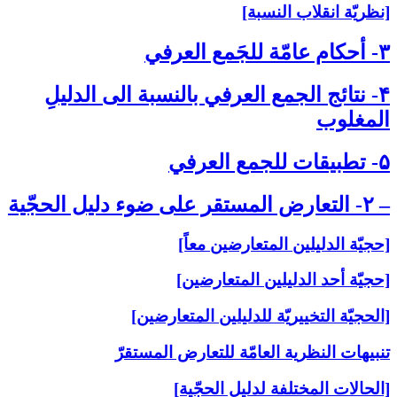
[نظريّة انقلاب النسبة]
۳- أحكام عامّة للجَمع العرفي‏
۴- نتائج الجمع العرفي بالنسبة الى‏ الدليلِ
المغلوب‏
۵- تطبيقات للجمع العرفي‏
– ۲- التعارض المستقر على‏ ضوء دليل الحجّية
[حجيّة الدليلين المتعارضين معاً]
[حجيّة أحد الدليلين المتعارضين]
[الحجيّة التخييريّة للدليلين المتعارضين]
تنبيهات النظرية العامّة للتعارض المستقرّ
[الحالات المختلفة لدليل الحجّية]