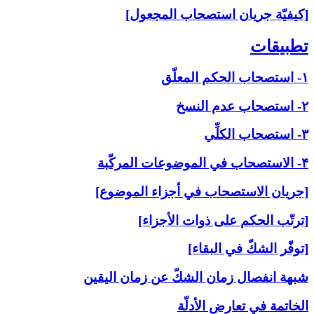
[كيفيّة جريان استصحاب المجعول]
تطبيقات‏
۱- استصحاب الحكم المعلّق
۲- استصحاب عدم النسخ
۳- استصحاب الكلِّي
۴- الاستصحاب في الموضوعات المركّبة
[جريان الاستصحاب في أجزاء الموضوع]
[ترتّب الحكم على ذوات الأجزاء]
[توفّر الشكّ في البقاء]
شبهة انفصال زمان الشكّ عن زمان اليقين
الخاتمة في تعارض الأدلّة