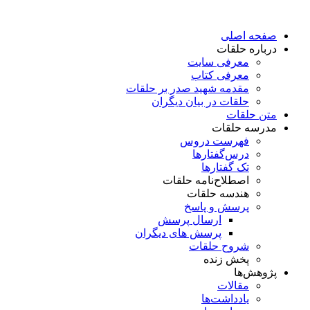
پرش
به
صفحه اصلی
محتوا
درباره حلقات
معرفی سایت
معرفی کتاب
مقدمه شهید صدر بر حلقات
حلقات در بیان دیگران
متن حلقات
مدرسه حلقات
فهرست دروس
درس‌گفتار‌ها
تک گفتارها
اصطلاح‌نامه حلقات
هندسه حلقات
پرسش و پاسخ
ارسال پرسش
پرسش های دیگران
شروح حلقات
پخش زنده
پژوهش‌ها
مقالات
یادداشت‌ها