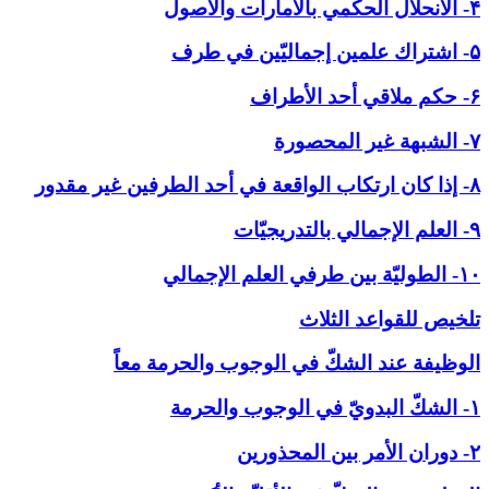
۴- الانحلال الحكمي بالأمارات والاصول
۵- اشتراك علمين إجماليّين في طرف
۶- حكم ملاقي أحد الأطراف
۷- الشبهة غير المحصورة
۸- إذا كان ارتكاب الواقعة في أحد الطرفين غير مقدور
۹- العلم الإجمالي بالتدريجيّات
۱۰- الطوليّة بين طرفي العلم الإجمالي
تلخيص للقواعد الثلاث
الوظيفة عند الشكّ في ‏الوجوب والحرمة معاً
۱- الشكّ البدويّ في الوجوب والحرمة
۲- دوران الأمر بين المحذورين