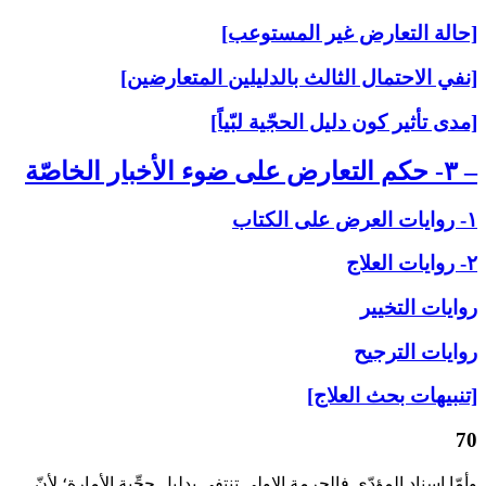
[حالة التعارض غير المستوعب]
[نفي الاحتمال الثالث بالدليلين المتعارضين]
[مدى تأثير كون دليل الحجّية لبّياً]
– ۳- حكم التعارض على‏ ضوء الأخبار الخاصّة
۱- روايات العرض على‏ الكتاب
۲- روايات العلاج‏
روايات التخيير
روايات الترجيح
[تنبيهات بحث العلاج]
70
وأمّا إسناد المؤدّى‏ فالحرمة الاولى‏ تنتفي بدليل حجِّية الأمارة؛ لأنّ