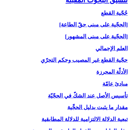
حُجّية القطع
[الحجّية على مبنى حقّ الطاعة]
[الحجّية على مبنى المشهور]
العلم الإجمالي
حجّية القطع غير المصيب وحكم التجرّي
الأدلّة المحرزة
مبادئ عامّة
تأسيس الأصل عند الشكّ في الحجّيّة
مقدار ما يثبت بدليل الحجِّية
تبعية الدلالة الالتزامية للدلالة المطابقية