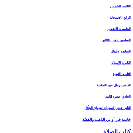
الثالث: الشمس‏
الرابع: الاستحالة
الخامس: الانقلاب
السادس: ذهاب الثلثين‏
السابع: الانتقال
الثامن: الإسلام
التاسع: التبعية
العاشر: زوال عين النجاسة
الحادي عشر: الغَيبة
الثاني عشر: استبراء الحيوان الجلّال
خاتمة في أواني الذهب والفضّة
كتاب الصلاة