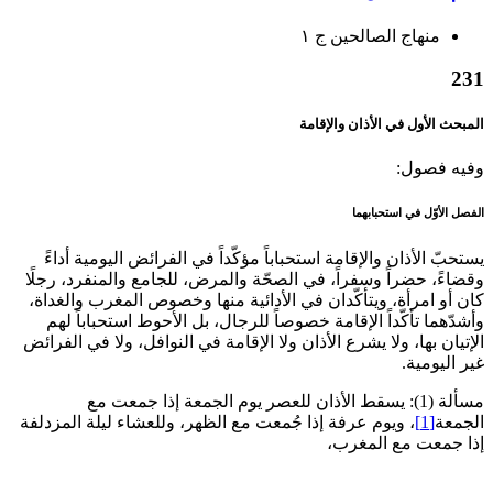
منهاج الصالحين‏ ج ۱
231
المبحث الأول في الأذان والإقامة
وفيه فصول:
الفصل الأوّل في استحبابهما
يستحبّ الأذان والإقامة استحباباً مؤكّداً في الفرائض اليومية أداءً
وقضاءً، حضراً وسفراً، في الصحّة والمرض، للجامع والمنفرد، رجلًا
كان أو امرأة، ويتأكّدان في الأدائية منها وخصوص المغرب والغداة،
وأشدّهما تأكّداً الإقامة خصوصاً للرجال، بل الأحوط استحباباً لهم
الإتيان بها، ولا يشرع الأذان ولا الإقامة في النوافل، ولا في الفرائض
غير اليومية.
مسألة (1): يسقط الأذان للعصر يوم الجمعة إذا جمعت مع
الجمعة
[1]
، ويوم عرفة إذا جُمعت مع الظهر، وللعشاء ليلة المزدلفة
إذا جمعت مع المغرب،