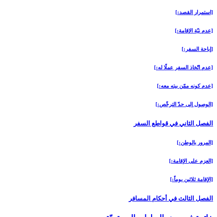
[استمرار القصد:]
[عدم نيّة الإقامة:]
[إباحة السفر:]
[عدم اتّخاذ السفر عملًا له:]
[عدم كونه ممّن بيته معه:]
[الوصول إلى حدّ الترخّص:]
الفصل الثاني في قواطع السفر
[المرور بالوطن:]
[العزم على الإقامة:]
[الإقامة ثلاثين يوماً:]
الفصل الثالث في أحكام المسافر