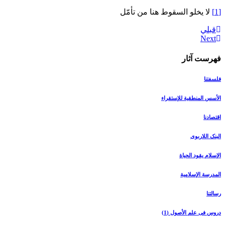
[1]
لا يخلو السقوط هنا من تأمّل
قبلي
فهرست آثار
فلسفتنا
الأسس المنطقیة للإستقراء
اقتصادنا
البنک اللاربوی
الإسلام یقود الحیاة
المدرسة الإسلامیة
رسالتنا
دروس فی علم الأصول (1)