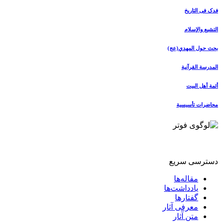
فدک فی التاریخ
التشیع والإسلام
بحث حول المهدي(عج)
المدرسة القرآنیة
أئمة أهل البیت
محاضرات تأسیسیة
دسترسی سریع
مقاله‌ها
یادداشت‌ها
گفتارها
معرفی آثار
متن آثار