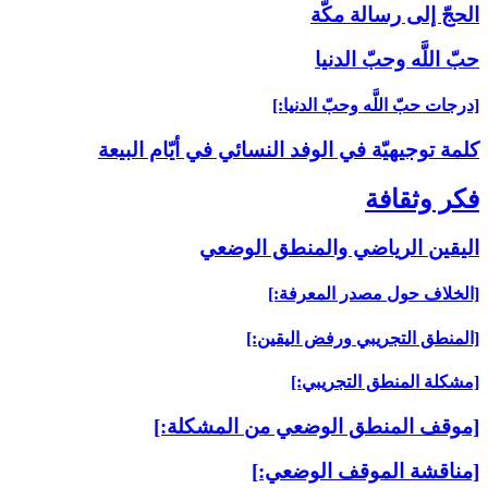
الحجّ إلى رسالة مكّة
حبّ اللَّه وحبّ الدنيا
[درجات حبّ اللَّه وحبّ الدنيا:]
كلمة توجيهيّة في الوفد النسائي في أيّام البيعة
فكر وثقافة
اليقين الرياضي والمنطق الوضعي‏
[الخلاف حول مصدر المعرفة:]
[المنطق التجريبي ورفض اليقين:]
[مشكلة المنطق التجريبي:]
[موقف المنطق الوضعي من المشكلة:]
[مناقشة الموقف الوضعي:]