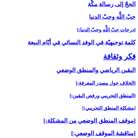
الحجّ إلى رسالة مكّة
حبّ اللَّه وحبّ الدنيا
[درجات حبّ اللَّه وحبّ الدنيا:]
كلمة توجيهيّة في الوفد النسائي في أيّام البيعة
فكر وثقافة
اليقين الرياضي والمنطق الوضعي‏
[الخلاف حول مصدر المعرفة:]
[المنطق التجريبي ورفض اليقين:]
[مشكلة المنطق التجريبي:]
[موقف المنطق الوضعي من المشكلة:]
[مناقشة الموقف الوضعي:]