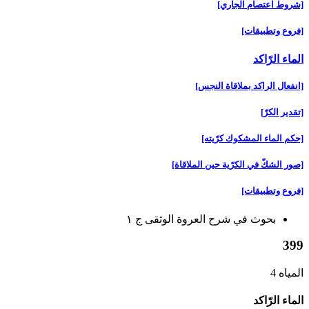
[شروط اعتصام الجاري‏]
[فروع وتطبيقات‏]
الماء الرّاكد
[انفعال الراكد بملاقاة النجس‏]
[تقدير الكرّ]
[حكم الماء المشكوك كرّيته‏]
[صور الشكّ في الكرّية حين الملاقاة]
[فروع وتطبيقات‏]
بحوث في شرح العروة الوثقى ج ۱
399
المياه 4
الماء الرّاكد