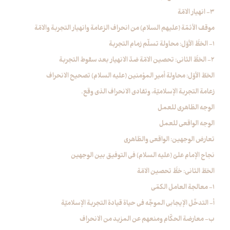
3- انهيار الامّة
موقف الأئمّة (عليهم السلام) من انحراف الزعامة وانهيار التجربة والامّة
1- الخطُّ الأوّل: محاولة تسلّم زمام التجربة
2- الخطُّ الثاني: تحصين الامّة ضدّ الانهيار بعد سقوط التجربة
الخطّ الأوّل: محاولة أمير المؤمنين (عليه السلام) تصحيح الانحراف
زعامة التجربة الإسلاميّة، وتفادي الانحراف الذي وقع.
الوجه الظاهري للعمل
الوجه الواقعي للعمل
تعارض الوجهين: الواقعي والظاهري
نجاح الإمام عليّ (عليه السلام) في التوفيق بين الوجهين
الخطّ الثاني: خطُّ تحصين الامّة
1- معالجة العامل الكمّي
أ- التدخّل الإيجابي الموجِّه‏ في حياة قيادة التجربة الإسلاميّة
ب- معارضة الحكّام ومنعهم عن المزيد من الانحراف