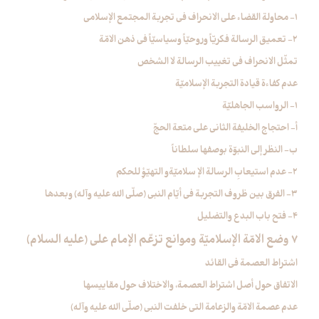
1- محاولة القضاء على الانحراف في تجربة المجتمع الإسلامي
2- تعميق الرسالة فكريّاً وروحيّاً وسياسيّاً في ذهن الامّة
تمثّل الانحراف في تغييب الرسالة لا الشخص
عدم كفاءة قيادة التجربة الإسلاميّة
1- الرواسب الجاهليّة
أ- احتجاج الخليفة الثاني على متعة الحجّ
ب- النظر إلى النبوّة بوصفها سلطاناً
2- عدم استيعابِ الرسالة الإ سلاميّةو التهيّؤِ للحكم
3- الفرق بين ظروف التجربة في أيّام النبي (صلّى الله عليه وآله) وبعدها
4- فتح باب البدع والتضليل
7 وضع الامّة الإسلاميّة وموانع تزعّم الإمام علي (عليه السلام)
اشتراط العصمة في القائد
الاتفاق حول أصل اشتراط العصمة، والاختلاف حول مقاييسها
عدم عصمة الامّة والزعامة التي خلفت النبي (صلّى الله عليه وآله)