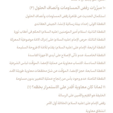
10 مبرِّرات رفض المساومات وأنصاف الحلول (2)
استكمال الحديث عن ظاهرة رفض المساومات وأنصاف الحلول
النقطة الاولى: إعداد بيئة رساليّة لإنشاء الجيش العقائدي
النقطة الثانية: استلام أمير المؤمنين (عليه السلام) الحكم في أعقاب ثورة
النقطة الثالثة: حرص الإمام (عليه السلام) على إدراك الامّة موضوعيّةَ المعركة
النقطة الرابعة: الإمام علي (عليه السلام) يقدّم للُامّة الاطروحة السليمة
النقطة الخامسة: عدم تأتّي الإصلاح على أيدي الأجهزة الفاسدة
النقطة السادسة: اكتساب معاوية من عمليّة الإمضاء المؤقّت لباس الشرعيّة
النقطة السابعة: عجز الإمضاء المؤقّت عن شلّ مخطّطات معاوية طويلة الأمد
النقطة الثامنة: عدم وجود يأس من إنجاح عمليّة التغيير بدون مساومة
11 لماذا كان معاوية أقدر على الاستمرار بخطّه؟ (1)
الخليفة هو القيّم والأمين على الرسالة
رفض الإمام عليّ (عليه السلام) الخلافة أوّل الأمر
انشقاق معاوية