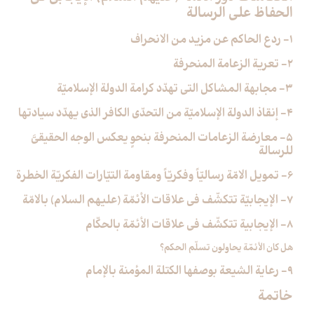
الحفاظ على الرسالة
1- ردع الحاكم عن مزيد من الانحراف
2- تعرية الزعامة المنحرفة
3- مجابهة المشاكل التي تهدّد كرامة الدولة الإسلاميّة
4- إنقاذ الدولة الإسلاميّة من التحدّي الكافر الذي يهدّد سيادتها
5- معارضة الزعامات المنحرفة بنحوٍ يعكس الوجه الحقيقيَّ
للرسالة
6- تمويل الامّة رساليّاً وفكريّاً ومقاومة التيّارات الفكريّة الخطرة
7- الإيجابيّة تتكشّف في علاقات الأئمّة (عليهم السلام) بالامّة
8- الإيجابية تتكشّف في علاقات الأئمّة بالحكّام‏
هل كان الأئمّة يحاولون تسلّم‏ الحكم؟
9- رعاية الشيعة بوصفها الكتلة المؤمنة بالإمام‏
خاتمة