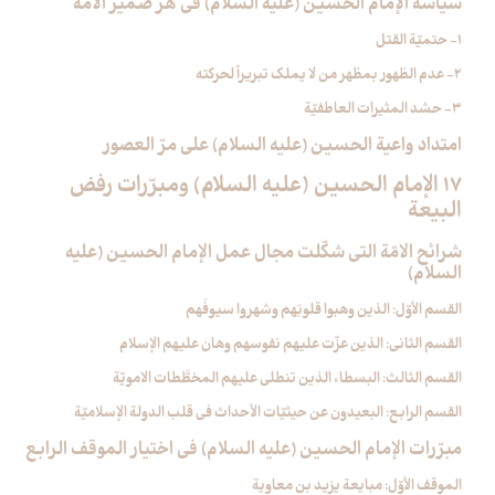
سياسة الإمام الحسين (عليه السلام) في هزّ ضمير الامّة
1- حتميّة القتل
2- عدم الظهور بمظهر من لا يملك تبريراً لحركته
3- حشد المثيرات العاطفيّة
امتداد واعية الحسين (عليه السلام) على مرّ العصور
17 الإمام الحسين (عليه السلام) ومبرّرات رفض
البيعة
شرائح الامّة التي شكّلت مجال عمل الإمام الحسين (عليه
السلام)
القسم الأوّل: الذين وهبوا قلوبَهم وشهروا سيوفَهم
القسم الثاني: الذين عزّت عليهم نفوسهم وهان عليهم الإسلام
القسم الثالث: البسطاء الذين تنطلي عليهم المخطَّطات الامويّة
القسم الرابع: البعيدون عن حيثيّات الأحداث في قلب الدولة الإسلاميّة
مبرّرات الإمام الحسين (عليه السلام) في اختيار الموقف الرابع
الموقف الأوّل: مبايعة يزيد بن معاوية