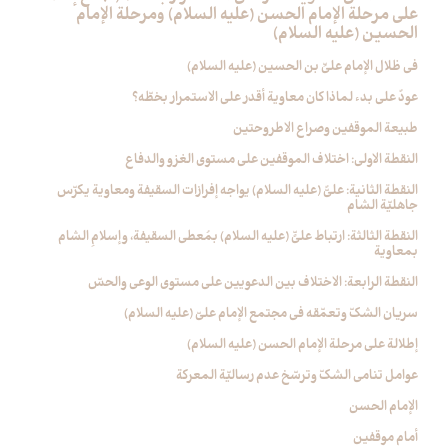
على مرحلة الإمام الحسن (عليه السلام) ومرحلة الإمام
الحسين (عليه السلام)
في ظلال الإمام عليِّ بن الحسين (عليه السلام)
عودٌ على بدء لماذا كان معاوية أقدر على الاستمرار بخطّه؟
طبيعة الموقفين وصراع الاطروحتين
النقطة الاولى: اختلاف الموقفين على مستوى الغزو والدفاع
النقطة الثانية: عليٌّ (عليه السلام) يواجه إفرازات السقيفة ومعاوية يكرّس
جاهليّة الشام
النقطة الثالثة: ارتباط عليٍّ (عليه السلام) بمُعطى السقيفة، وإسلامِ الشام
بمعاوية
النقطة الرابعة: الاختلاف بين الدعويين على مستوى الوعي والحسّ
سريان الشكّ وتعمّقه في مجتمع الإمام عليّ (عليه السلام)
إطلالة على مرحلة الإمام الحسن (عليه السلام)
عوامل تنامي الشكّ وترسّخ عدم رساليّة المعركة
الإمام الحسن‏
أمام موقفين