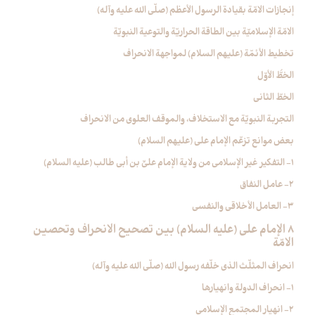
إنجازات الامّة بقيادة الرسول الأعظم (صلّى الله عليه وآله)
الامّة الإسلاميّة بين الطاقة الحراريّة والتوعية النبويّة
تخطيط الأئمّة (عليهم السلام) لمواجهة الانحراف
الخطُّ الأوّل
الخطّ الثاني
التجربة النبويّة مع الاستخلاف، والموقف العلوي من الانحراف
بعض موانع تزعّم الإمام علي (عليهم السلام)
1- التفكير غير الإسلامي من ولاية الإمام عليِّ بن أبي طالب (عليه السلام)
2- عامل النفاق
3- العامل الأخلاقي والنفسي
8 الإمام علي (عليه السلام) بين تصحيح الانحراف وتحصين
الامّة
انحراف المثلّث الذي خلّفه رسول الله (صلّى الله عليه وآله)
1- انحراف الدولة وانهيارها
2- انهيار المجتمع الإسلامي