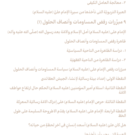
2- معالجة العامل الكيفي
العبرة التربويّة التي نأخذها من سيرة الإمام عليٍّ (عليه السلام)
9 مبرِّرات رفض المساومات وأنصاف الحلول (1)
الإمام علي (عليه السلام) أمل الإسلام والامّة بعد رسول الله (صلّى الله عليه وآله)
ظاهرة رفض المساومات وأنصاف الحلول
1- دراسة الظاهرة من الناحية السياسيّة
2- دراسة الظاهرة من الناحية الفقهيّة
مبرّرات رفض الإمام علي (عليه السلام) سياسة المساومات وأنصاف الحلول
النقطة الاولى: إعداد بيئة رساليّة لإنشاء الجيش العقائدي
النقطة الثانية: استلام أمير المؤمنين (عليه السلام) الحكم حال ارتفاع عواطف
الامّة
النقطة الثالثة: حرص الإمام (عليه السلام) على إدراك الامّة رساليّة المعركة
النقطة الرابعة: الإمام علي (عليه السلام) يقدّم الاطروحة السليمة على طول
الخطّ
هل كان عليّ (عليه السلام) أسعد إنسانٍ في آخر لحظةٍ من حياته؟
العبرة التي يجب أن نأخذها