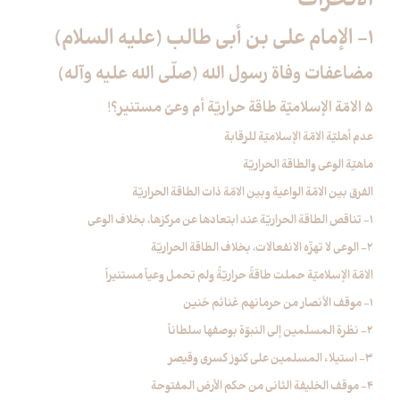
الانحراف‏
1- الإمام علي بن أبي طالب (عليه السلام)
مضاعفات وفاة رسول الله (صلّى الله عليه وآله)
5 الامّة الإسلاميّة طاقة حراريّة أم وعيٌ مستنير؟!
عدم أهليّة الامّة الإسلاميّة للرقابة
ماهيّة الوعي والطاقة الحراريّة
الفرق بين الامّة الواعية وبين الامّة ذات الطاقة الحراريّة
1- تناقص الطاقة الحراريّة عند ابتعادها عن مركزها، بخلاف الوعي
2- الوعي لا تهزّه الانفعالات، بخلاف الطاقة الحراريّة
الامّة الإسلاميّة حملت طاقةً حراريّةً ولم تحمل وعياً مستنيراً
1- موقف الأنصار من حرمانهم غنائم حُنين
2- نظرة المسلمين إلى النبوّة بوصفها سلطاناً
3- استيلاء المسلمين على كنوز كسرى وقيصر
4- موقف الخليفة الثاني من حكم الأرض المفتوحة