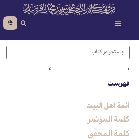
فهرست
أئمة اهل البیت
كلمة المؤتمر
كلمة المحقّق