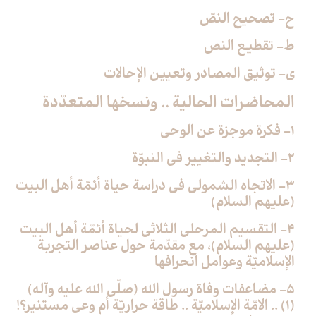
ح- تصحيح النصّ
ط- تقطيع النص
ي- توثيق المصادر وتعيين الإحالات
المحاضرات الحالية .. ونسخها المتعدّدة
1- فكرة موجزة عن الوحي
2- التجديد والتغيير في النبوّة
3- الاتجاه الشمولي في دراسة حياة أئمّة أهل البيت
(عليهم السلام)
4- التقسيم المرحلي الثلاثي لحياة أئمّة أهل البيت
(عليهم السلام)، مع مقدّمة حول عناصر التجربة
الإسلاميّة وعوامل انحرافها
5- مضاعفات وفاة رسول الله (صلّى الله عليه وآله)
(1) .. الامّة الإسلاميّة .. طاقة حراريّة أم وعي مستنير؟!