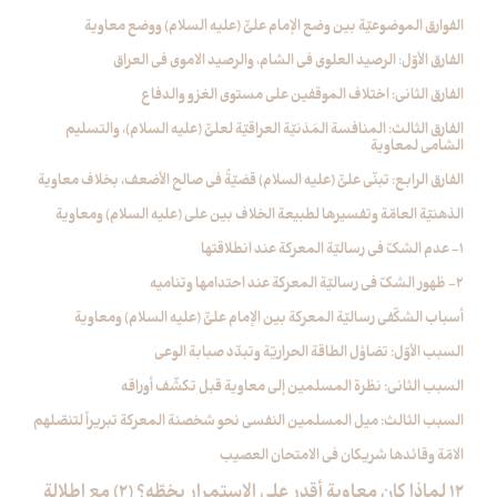
الفوارق الموضوعيّة بين وضع الإمام عليٍّ (عليه السلام) ووضع معاوية
الفارق الأوّل: الرصيد العلوي في الشام، والرصيد الاموي في العراق
الفارق الثاني: اختلاف الموقفين على مستوى الغزو والدفاع
الفارق الثالث: المنافسة المَدَنيّة العراقيّة لعليٍّ (عليه السلام)، والتسليم
الشامي لمعاوية
الفارق الرابع: تبنّي عليٍّ (عليه السلام) قضيّةً في صالح الأضعف، بخلاف معاوية
الذهنيّة العامّة وتفسيرها لطبيعة الخلاف بين علي (عليه السلام) ومعاوية
1- عدم الشكّ في رساليّة المعركة عند انطلاقتها
2- ظهور الشكّ في رساليّة المعركة عند احتدامها وتناميه
أسباب الشكّفي رساليّة المعركة بين الإمام عليٍّ (عليه السلام) ومعاوية
السبب الأوّل: تضاؤل الطاقة الحراريّة وتبدّد صبابة الوعي
السبب الثاني: نظرة المسلمين إلى معاوية قبل تكشّف أوراقه
السبب الثالث: ميل المسلمين النفسي نحو شخصنة المعركة تبريراً لتنصّلهم
الامّة وقائدها شريكان في الامتحان العصيب
12 لماذا كان معاوية أقدر على الاستمرار بخطّه؟ (2) مع إطلالة