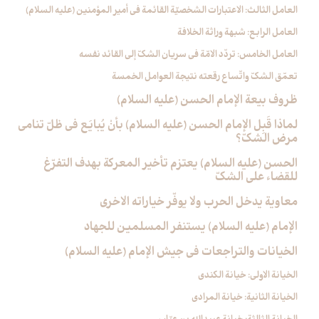
العامل الثالث: الاعتبارات الشخصيّة القائمة في أمير المؤمنين (عليه السلام)
العامل الرابع: شبهة وراثة الخلافة
العامل الخامس: تردّد الامّة في سريان الشكّ إلى القائد نفسه
تعمّق الشكّ واتّساع رقعته نتيجة العوامل الخمسة
ظروف بيعة الإمام الحسن (عليه السلام)
لماذا قَبِل الإمام الحسن (عليه السلام) بأنْ يُبايَع في ظلّ تنامي
مرض الشكّ؟
الحسن (عليه السلام) يعتزم تأخير المعركة بهدف التفرّغ
للقضاء على الشكّ
معاوية يدخل الحرب ولا يوفّر خياراته الاخرى
الإمام (عليه السلام) يستنفر المسلمين للجهاد
الخيانات والتراجعات في جيش الإمام (عليه السلام)
الخيانة الاولى: خيانة الكندي
الخيانة الثانية: خيانة المرادي