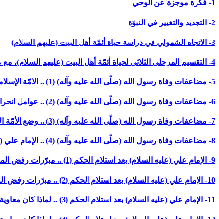
1- فكرة موجزة عن الوحي
2- التجديد والتغيير في النبوّة
3- الاتجاه الشمولي في دراسة حياة أئمّة أهل البيت (عليهم السلام)
4- التقسيم المرحلي الثلاثي لحياة أئمّة أهل البيت (عليهم السلام)، مع مقدّمة حول عناصر التجربة الإسلاميّة وعوامل انحرافها
5- مضاعفات وفاة رسول الله (صلّى الله عليه وآله) (1) .. الامّة الإسلاميّة .. طاقة حراريّة أم وعي مستنير؟! (بدون تاريخ)
6- مضاعفات وفاة رسول الله (صلّى الله عليه وآله) (2) .. عوامل انحراف التجربة الإسلاميّة ودور الأئمّة (عليهم السلام) في مواجهته (بدون تاريخ)
7- مضاعفات وفاة رسول الله (صلّى الله عليه وآله) (3) .. وضع الأمّة الإسلاميّة وموانع تزعّم الإمام علي (عليه السلام) (بدون تاريخ)
8- مضاعفات وفاة رسول الله (صلّى الله عليه وآله) (4) .. الإمام علي (عليه السلام) بين تصحيح الانحراف وتحصين الامّة (بدون تاريخ)
9- الإمام علي (عليه السلام) بعد استلام الحكم (1) .. مبرّرات رفض المساومات وأنصاف الحلول (1)
10- الإمام علي (عليه السلام) بعد استلام الحكم (2) .. مبرّرات رفض المساومات وأنصاف الحلول (2)
11- الإمام علي (عليه السلام) بعد استلام الحكم (3) .. لماذا كان معاوية أقدر على الاستمرار بخطّه (1)؟! (آخر محرّم/ 1388 ه-)