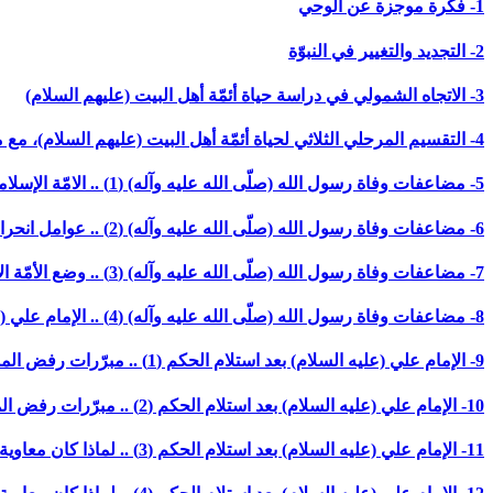
1- فكرة موجزة عن الوحي
2- التجديد والتغيير في النبوّة
3- الاتجاه الشمولي في دراسة حياة أئمّة أهل البيت (عليهم السلام)
4- التقسيم المرحلي الثلاثي لحياة أئمّة أهل البيت (عليهم السلام)، مع مقدّمة حول عناصر التجربة الإسلاميّة وعوامل انحرافها
5- مضاعفات وفاة رسول الله (صلّى الله عليه وآله) (1) .. الامّة الإسلاميّة .. طاقة حراريّة أم وعي مستنير؟! (بدون تاريخ)
6- مضاعفات وفاة رسول الله (صلّى الله عليه وآله) (2) .. عوامل انحراف التجربة الإسلاميّة ودور الأئمّة (عليهم السلام) في مواجهته (بدون تاريخ)
7- مضاعفات وفاة رسول الله (صلّى الله عليه وآله) (3) .. وضع الأمّة الإسلاميّة وموانع تزعّم الإمام علي (عليه السلام) (بدون تاريخ)
8- مضاعفات وفاة رسول الله (صلّى الله عليه وآله) (4) .. الإمام علي (عليه السلام) بين تصحيح الانحراف وتحصين الامّة (بدون تاريخ)
9- الإمام علي (عليه السلام) بعد استلام الحكم (1) .. مبرّرات رفض المساومات وأنصاف الحلول (1)
10- الإمام علي (عليه السلام) بعد استلام الحكم (2) .. مبرّرات رفض المساومات وأنصاف الحلول (2)
11- الإمام علي (عليه السلام) بعد استلام الحكم (3) .. لماذا كان معاوية أقدر على الاستمرار بخطّه (1)؟! (آخر محرّم/ 1388 ه-)