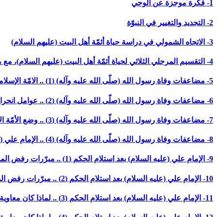
1- فكرة موجزة عن الوحي
2- التجديد والتغيير في النبوّة
3- الاتجاه الشمولي في دراسة حياة أئمّة أهل البيت (عليهم السلام)
4- التقسيم المرحلي الثلاثي لحياة أئمّة أهل البيت (عليهم السلام)، مع مقدّمة حول عناصر التجربة الإسلاميّة وعوامل انحرافها
5- مضاعفات وفاة رسول الله (صلّى الله عليه وآله) (1) .. الامّة الإسلاميّة .. طاقة حراريّة أم وعي مستنير؟! (بدون تاريخ)
6- مضاعفات وفاة رسول الله (صلّى الله عليه وآله) (2) .. عوامل انحراف التجربة الإسلاميّة ودور الأئمّة (عليهم السلام) في مواجهته (بدون تاريخ)
7- مضاعفات وفاة رسول الله (صلّى الله عليه وآله) (3) .. وضع الأمّة الإسلاميّة وموانع تزعّم الإمام علي (عليه السلام) (بدون تاريخ)
8- مضاعفات وفاة رسول الله (صلّى الله عليه وآله) (4) .. الإمام علي (عليه السلام) بين تصحيح الانحراف وتحصين الامّة (بدون تاريخ)
9- الإمام علي (عليه السلام) بعد استلام الحكم (1) .. مبرّرات رفض المساومات وأنصاف الحلول (1)
10- الإمام علي (عليه السلام) بعد استلام الحكم (2) .. مبرّرات رفض المساومات وأنصاف الحلول (2)
11- الإمام علي (عليه السلام) بعد استلام الحكم (3) .. لماذا كان معاوية أقدر على الاستمرار بخطّه (1)؟! (آخر محرّم/ 1388 ه-)