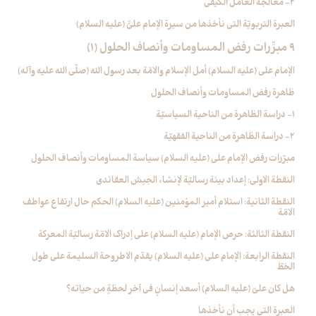
2- معالجة العامل الكيفي
العبرة التربويّة التي نأخذها من سيرة الإمام عليٍّ (عليه السلام)
9 مبرِّرات رفض المساومات وأنصاف الحلول (1)
الإمام علي (عليه السلام) أمل الإسلام والامّة بعد رسول الله (صلّى الله عليه وآله)
ظاهرة رفض المساومات وأنصاف الحلول
1- دراسة الظاهرة من الناحية السياسيّة
2- دراسة الظاهرة من الناحية الفقهيّة
مبرّرات رفض الإمام علي (عليه السلام) سياسة المساومات وأنصاف الحلول
النقطة الاولى: إعداد بيئة رساليّة لإنشاء الجيش العقائدي
النقطة الثانية: استلام أمير المؤمنين (عليه السلام) الحكم حال ارتفاع عواطف
الامّة
النقطة الثالثة: حرص الإمام (عليه السلام) على إدراك الامّة رساليّة المعركة
النقطة الرابعة: الإمام علي (عليه السلام) يقدّم الاطروحة السليمة على طول
الخطّ
هل كان عليّ (عليه السلام) أسعد إنسانٍ في آخر لحظةٍ من حياته؟
العبرة التي يجب أن نأخذها