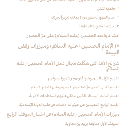
1- حتميّة القتل
2- عدم الظهور بمظهر من لا يملك تبريراً لحركته
3- حشد المثيرات العاطفيّة
امتداد واعية الحسين (عليه السلام) على مرّ العصور
17 الإمام الحسين (عليه السلام) ومبرّرات رفض
البيعة
شرائح الامّة التي شكّلت مجال عمل الإمام الحسين (عليه
السلام)
القسم الأوّل: الذين وهبوا قلوبَهم وشهروا سيوفَهم
القسم الثاني: الذين عزّت عليهم نفوسهم وهان عليهم الإسلام
القسم الثالث: البسطاء الذين تنطلي عليهم المخطَّطات الامويّة
القسم الرابع: البعيدون عن حيثيّات الأحداث في قلب الدولة الإسلاميّة
مبرّرات الإمام الحسين (عليه السلام) في اختيار الموقف الرابع
الموقف الأوّل: مبايعة يزيد بن معاوية