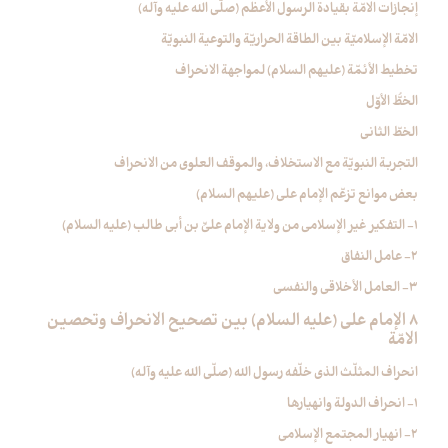
إنجازات الامّة بقيادة الرسول الأعظم (صلّى الله عليه وآله)
الامّة الإسلاميّة بين الطاقة الحراريّة والتوعية النبويّة
تخطيط الأئمّة (عليهم السلام) لمواجهة الانحراف
الخطُّ الأوّل
الخطّ الثاني
التجربة النبويّة مع الاستخلاف، والموقف العلوي من الانحراف
بعض موانع تزعّم الإمام علي (عليهم السلام)
1- التفكير غير الإسلامي من ولاية الإمام عليِّ بن أبي طالب (عليه السلام)
2- عامل النفاق
3- العامل الأخلاقي والنفسي
8 الإمام علي (عليه السلام) بين تصحيح الانحراف وتحصين
الامّة
انحراف المثلّث الذي خلّفه رسول الله (صلّى الله عليه وآله)
1- انحراف الدولة وانهيارها
2- انهيار المجتمع الإسلامي