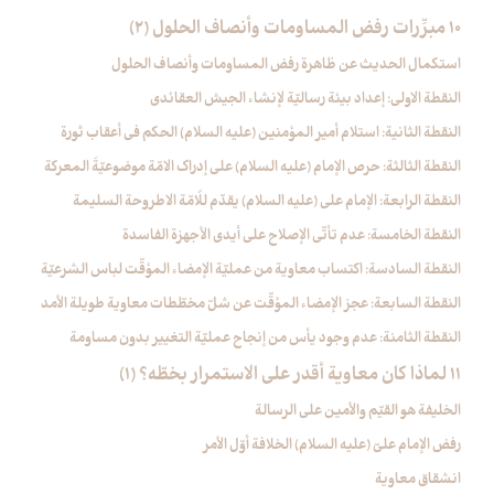
10 مبرِّرات رفض المساومات وأنصاف الحلول (2)
استكمال الحديث عن ظاهرة رفض المساومات وأنصاف الحلول
النقطة الاولى: إعداد بيئة رساليّة لإنشاء الجيش العقائدي
النقطة الثانية: استلام أمير المؤمنين (عليه السلام) الحكم في أعقاب ثورة
النقطة الثالثة: حرص الإمام (عليه السلام) على إدراك الامّة موضوعيّةَ المعركة
النقطة الرابعة: الإمام علي (عليه السلام) يقدّم للُامّة الاطروحة السليمة
النقطة الخامسة: عدم تأتّي الإصلاح على أيدي الأجهزة الفاسدة
النقطة السادسة: اكتساب معاوية من عمليّة الإمضاء المؤقّت لباس الشرعيّة
النقطة السابعة: عجز الإمضاء المؤقّت عن شلّ مخطّطات معاوية طويلة الأمد
النقطة الثامنة: عدم وجود يأس من إنجاح عمليّة التغيير بدون مساومة
11 لماذا كان معاوية أقدر على الاستمرار بخطّه؟ (1)
الخليفة هو القيّم والأمين على الرسالة
رفض الإمام عليّ (عليه السلام) الخلافة أوّل الأمر
انشقاق معاوية