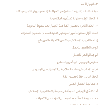
3- انهيار الامّة
موقف الأئمّة (عليهم السلام) من انحراف الزعامة وانهيار التجربة والامّة
1- الخطُّ الأوّل: محاولة تسلّم زمام التجربة
2- الخطُّ الثاني: تحصين الامّة ضدّ الانهيار بعد سقوط التجربة
الخطّ الأوّل: محاولة أمير المؤمنين (عليه السلام) تصحيح الانحراف
زعامة التجربة الإسلاميّة، وتفادي الانحراف الذي وقع.
الوجه الظاهري للعمل
الوجه الواقعي للعمل
تعارض الوجهين: الواقعي والظاهري
نجاح الإمام عليّ (عليه السلام) في التوفيق بين الوجهين
الخطّ الثاني: خطُّ تحصين الامّة
1- معالجة العامل الكمّي
أ- التدخّل الإيجابي الموجِّه‏ في حياة قيادة التجربة الإسلاميّة
ب- معارضة الحكّام ومنعهم عن المزيد من الانحراف