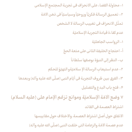
1- محاولة القضاء على الانحراف في تجربة المجتمع الإسلامي
2- تعميق الرسالة فكريّاً وروحيّاً وسياسيّاً في ذهن الامّة
تمثّل الانحراف في تغييب الرسالة لا الشخص
عدم كفاءة قيادة التجربة الإسلاميّة
1- الرواسب الجاهليّة
أ- احتجاج الخليفة الثاني على متعة الحجّ
ب- النظر إلى النبوّة بوصفها سلطاناً
2- عدم استيعابِ الرسالة الإ سلاميّةو التهيّؤِ للحكم
3- الفرق بين ظروف التجربة في أيّام النبي (صلّى الله عليه وآله) وبعدها
4- فتح باب البدع والتضليل
7 وضع الامّة الإسلاميّة وموانع تزعّم الإمام علي (عليه السلام)
اشتراط العصمة في القائد
الاتفاق حول أصل اشتراط العصمة، والاختلاف حول مقاييسها
عدم عصمة الامّة والزعامة التي خلفت النبي (صلّى الله عليه وآله)