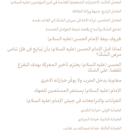
العامل الثالث: الاعتبارات الشخصيّة القائمة في أمير المؤمنين (عليه السلام)
العامل الرابع: شبهة وراثة الخلافة
العامل الخامس: تردّد الامّة في سريان الشكّ إلى القائد نفسه
تعمّق الشكّ واتّساع رقعته نتيجة العوامل الخمسة
ظروف بيعة الإمام الحسن (عليه السلام)
لماذا قَبِل الإمام الحسن (عليه السلام) بأنْ يُبايَع في ظلّ تنامي
مرض الشكّ؟
الحسن (عليه السلام) يعتزم تأخير المعركة بهدف التفرّغ
للقضاء على الشكّ
معاوية يدخل الحرب ولا يوفّر خياراته الاخرى
الإمام (عليه السلام) يستنفر المسلمين للجهاد
الخيانات والتراجعات في جيش الإمام (عليه السلام)
الخيانة الاولى: خيانة الكندي
الخيانة الثانية: خيانة المرادي
الخيانة الثالثة: خيانة عبيدالله بن عبّاس