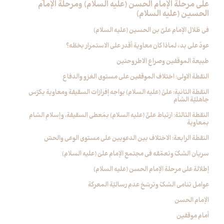
على مرحلة الإمام الحسن (عليه السلام) ومرحلة الإمام
الحسين (عليه السلام)
في ظلال الإمام عليِّ بن الحسين (عليه السلام)
عودٌ على بدء لماذا كان معاوية أقدر على الاستمرار بخطّه؟
طبيعة الموقفين وصراع الاطروحتين
النقطة الاولى: اختلاف الموقفين على مستوى الغزو والدفاع
النقطة الثانية: عليٌّ (عليه السلام) يواجه إفرازات السقيفة ومعاوية يكرّس
جاهليّة الشام
النقطة الثالثة: ارتباط عليٍّ (عليه السلام) بمُعطى السقيفة، وإسلامِ الشام
بمعاوية
النقطة الرابعة: الاختلاف بين الدعويين على مستوى الوعي والحسّ
سريان الشكّ وتعمّقه في مجتمع الإمام عليّ (عليه السلام)
إطلالة على مرحلة الإمام الحسن (عليه السلام)
عوامل تنامي الشكّ وترسّخ عدم رساليّة المعركة
الإمام الحسن‏
أمام موقفين