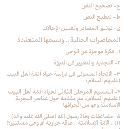
ح- تصحيح النصّ
ط- تقطيع النص
ي- توثيق المصادر وتعيين الإحالات
المحاضرات الحالية .. ونسخها المتعدّدة
1- فكرة موجزة عن الوحي
2- التجديد والتغيير في النبوّة
3- الاتجاه الشمولي في دراسة حياة أئمّة أهل البيت
(عليهم السلام)
4- التقسيم المرحلي الثلاثي لحياة أئمّة أهل البيت
(عليهم السلام)، مع مقدّمة حول عناصر التجربة
الإسلاميّة وعوامل انحرافها
5- مضاعفات وفاة رسول الله (صلّى الله عليه وآله)
(1) .. الامّة الإسلاميّة .. طاقة حراريّة أم وعي مستنير؟!