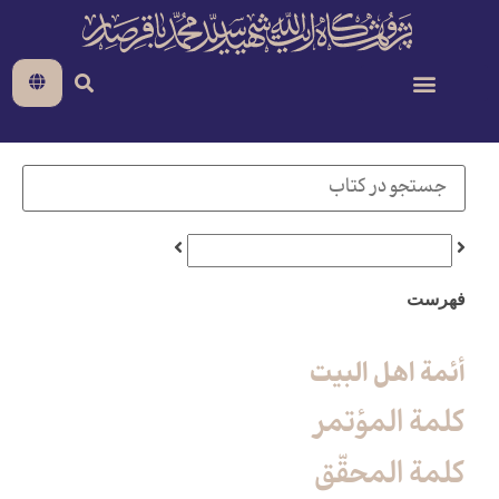
فهرست
أئمة اهل البیت
كلمة المؤتمر
كلمة المحقّق