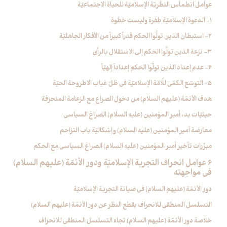
عوامل انطماس النظريّة الإسلاميّة للحياة الاجتماعيّة
1- الدعوة الإسلاميّة طفرة وليست خطوة
2- استبطان الذين تولَّوا الحكم قدراً كبيراً من الأفكار الجاهليّة
3- نزعة الذين تولَّوا الحكم إلى الاستقلال بالرأي‏
4- عدم إعداد الذين تولَّوا الحكم إعداداً إلهيّاً
5- التوسّع الكمّي للُامّة الإسلاميّة في ظلّ غياب الاطروحة الحيّة
هدف الأئمّة (عليهم السلام) من دخول الصراع مع الزعامة المنحرفة
حيثيّات بدء أمير المؤمنين (عليه السلام) الصراعَ السياسي
معارضة أمير المؤمنين (عليه السلام) وإشكاليّة باب التزاحم‏
مبرِّرات تأخير أمير المؤمنين (عليه السلام) الصراعَ السياسي مع الحكم
6 عوامل انحراف التجربة الإسلاميّة ودور الأئمّة (عليهم السلام)
في مواجهته‏
دور الأئمّة (عليهم السلام) في صيانة التجربة الإسلاميّة
التسلسل المنطقي للانحراف بقطع النظر عن دور الأئمّة (عليهم السلام)
خلاصة دور الأئمّة (عليهم السلام) تجاه التسلسل المنطقي للانحراف