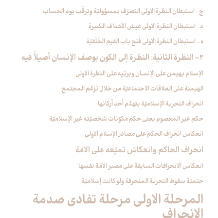
ج- استبطان النظرة الاولى التصرّف بمسؤوليّة وترقّب يوم الحساب
د- استبطان النظرة الاولى عيش الأهداف الكبيرة
ه– استبطان النظرة الاولى فتح باب القيم الخُلُقيّة
2- النظرة الثانية: النظرة إلى الكون بوصف الإنسان أصيلَاً فيه
الإسلام يهيمن على الإنسان ويربّيه على النظرة الاولى
الهيمنة على العلاقات الاجتماعيّة من خلال تزعّم المجتمع
انحراف التجربة الإسلاميّة بتهدّم أحد أركانها
حكم غير المعصوم يعني حكم مكوّنات شخصيّته غير الإسلاميّة
انعكاس انحراف الحكم على مصادر الإسلام الاولى
انحراف الحاكم وانعكاسُ تميّعه على الامّة
انعكاس الانحرافات السابقة على مصير الامّة نفسها
حتميّة سقوط التجربة المنحرفة ولو كانت إسلاميّة
المرحلة الاولى مرحلة تفادي صدمة
الانحراف‏