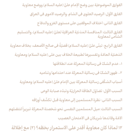
الفوارق الموضوعيّة بين وضع الإمام عليٍّ (عليه السلام) ووضع معاوية
الفارق الأوّل: الرصيد العلوي في الشام، والرصيد الاموي في العراق
الفارق الثاني: اختلاف الموقفين على مستوى الغزو والدفاع
الفارق الثالث: المنافسة المَدَنيّة العراقيّة لعليٍّ (عليه السلام)، والتسليم
الشامي لمعاوية
الفارق الرابع: تبنّي عليٍّ (عليه السلام) قضيّةً في صالح الأضعف، بخلاف معاوية
الذهنيّة العامّة وتفسيرها لطبيعة الخلاف بين علي (عليه السلام) ومعاوية
1- عدم الشكّ في رساليّة المعركة عند انطلاقتها
2- ظهور الشكّ في رساليّة المعركة عند احتدامها وتناميه
أسباب الشكّفي رساليّة المعركة بين الإمام عليٍّ (عليه السلام) ومعاوية
السبب الأوّل: تضاؤل الطاقة الحراريّة وتبدّد صبابة الوعي
السبب الثاني: نظرة المسلمين إلى معاوية قبل تكشّف أوراقه
السبب الثالث: ميل المسلمين النفسي نحو شخصنة المعركة تبريراً لتنصّلهم
الامّة وقائدها شريكان في الامتحان العصيب
12 لماذا كان معاوية أقدر على الاستمرار بخطّه؟ (2) مع إطلالة