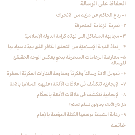
الحفاظ على الرسالة
1- ردع الحاكم عن مزيد من الانحراف
2- تعرية الزعامة المنحرفة
3- مجابهة المشاكل التي تهدّد كرامة الدولة الإسلاميّة
4- إنقاذ الدولة الإسلاميّة من التحدّي الكافر الذي يهدّد سيادتها
5- معارضة الزعامات المنحرفة بنحوٍ يعكس الوجه الحقيقيَّ
للرسالة
6- تمويل الامّة رساليّاً وفكريّاً ومقاومة التيّارات الفكريّة الخطرة
7- الإيجابيّة تتكشّف في علاقات الأئمّة (عليهم السلام) بالامّة
8- الإيجابية تتكشّف في علاقات الأئمّة بالحكّام‏
هل كان الأئمّة يحاولون تسلّم‏ الحكم؟
9- رعاية الشيعة بوصفها الكتلة المؤمنة بالإمام‏
خاتمة