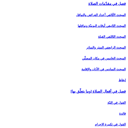
فصل في مقدّمات الصلاة
المبحث الأوّل‏في أعداد الفرائض والنوافل‏
المبحث الثاني‏في أوقات اليوميّة ونوافلها
المبحث الثالث‏في القبلة
المبحث الرابع‏في الستر والساتر
المبحث الخامس ‏في مكان المصلّي‏
المبحث السادس‏ في الأذان والإقامة
إيقاظ
فصل في أفعال الصلاة [وما يتعلّق بها]
القول في النيّة
فائدة
القول في تكبيرة الإحرام‏