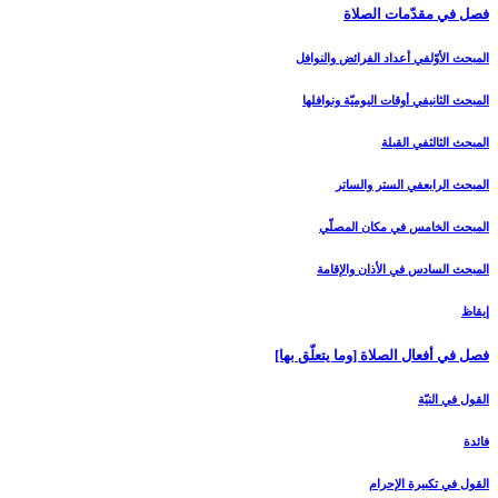
فصل في مقدّمات الصلاة
المبحث الأوّل‏في أعداد الفرائض والنوافل‏
المبحث الثاني‏في أوقات اليوميّة ونوافلها
المبحث الثالث‏في القبلة
المبحث الرابع‏في الستر والساتر
المبحث الخامس ‏في مكان المصلّي‏
المبحث السادس‏ في الأذان والإقامة
إيقاظ
فصل في أفعال الصلاة [وما يتعلّق بها]
القول في النيّة
فائدة
القول في تكبيرة الإحرام‏